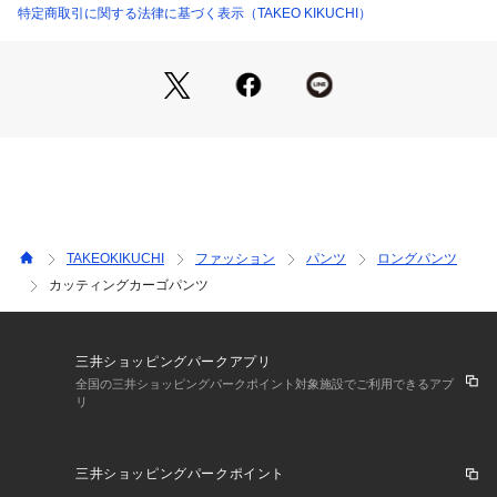
レンジをお楽しみいただけます。
特定商取引に関する法律に基づく表示（TAKEO KIKUCHI）
男女問わずユニセックスで着用できるコーディネートの主役に
なる一本です。
【仕様】
・ポケット数：横×4 後ろ×2
・ウエスト総ゴム
・裏地なし
※こちらの商品はやや透け感があります。
TAKEOKIKUCHI
ファッション
パンツ
ロングパンツ
【推奨サイズ】
カッティングカーゴパンツ
01サイズ（S）：160～170cm
02サイズ（M）：165～175cm
03サイズ（L）：170～180cm
※標準体型を基にした目安になります
三井ショッピングパークアプリ
全国の三井ショッピングパークポイント対象施設でご利用できるアプ
リ
－ BRAND CONCEPT －
時代を超えて支持されるトラディショナルなアイテムをベース
三井ショッピングパークポイント
に、アソビ心とストリートの自由な発想を取り入れ、日本独自