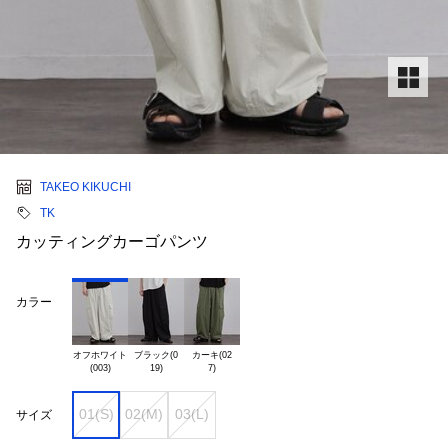
TAKEO KIKUCHI
TK
カッティングカーゴパンツ
カラー
オフホワイト

ブラック(0

カーキ(02

01(S)
02(M)
03(L)
サイズ