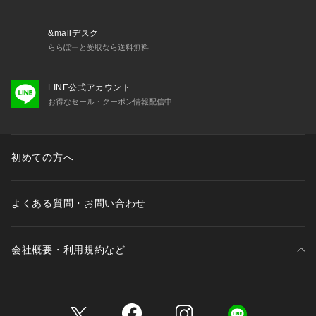
のミックススタイルを提案します。
【気になる商品はお気に入り登録をおススメ】
&mallデスク
▼商品のお気に入り登録
ららぽーと受取なら送料無料
完売しているカラーの再入荷通知や、ラスト1点、セールの通
知をお知らせいたします。
LINE公式アカウント
▼ブランドのお気に入り登録
お得なセール・クーポン情報配信中
新商品や再入荷など、いち早くブランドの情報を受け取ること
ができます。
初めての方へ
※照明の関係により、実際よりも色味が違って見える場合があ
ります。また、パソコン・スマートフォンなどの環境により、
若干製品と画像のカラーが異なる場合もございます。
よくある質問・お問い合わせ
会社概要・利用規約など
三井不動産が展開する商業施設一覧