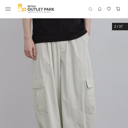
2
/
37