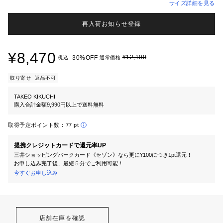
サイズ詳細を見る
再入荷お知らせ登録
¥8,470
¥12,100
30%OFF
税込
通常価格
取り寄せ
返品不可
TAKEO KIKUCHI
購入合計金額9,990円以上で送料無料
取得予定ポイント数：
77 pt
提携クレジットカードで還元率UP
三井ショッピングパークカード《セゾン》なら更に¥100につき1pt還元！
お申し込み完了後、最短５分でご利用可能！
今すぐお申し込み
店舗在庫を確認