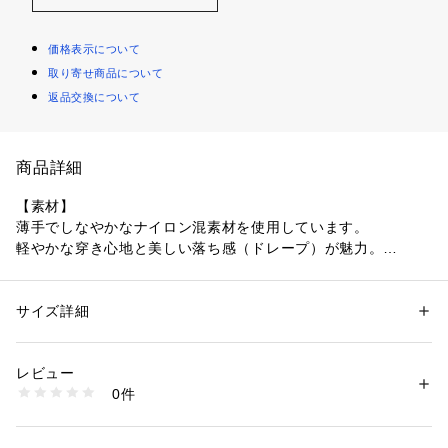
価格表示について
取り寄せ商品について
返品交換について
商品詳細
【素材】
薄手でしなやかなナイロン混素材を使用しています。
軽やかな穿き心地と美しい落ち感（ドレープ）が魅力。
【デザイン】
独創的なカッティングが目を惹くデザインカーゴパンツ。
サイズ詳細
性別：
メンズ
たっぷりと生地を使ったオーバーサイズシルエットと膝周りに
カテゴリー：
ファッション
 ＞ 
パンツ
 ＞ 
ロングパンツ
素材：ナイロン87％ ポリウレタン13％
立体的なボリュームを生むパターン設計が、脚のラインを拾い
生産国：中国製
レビュー
にくく、ユニークなフォルムを描きます。
商品番号：
1095800005524 
（モール）
0件
ウエストはゴムやドローコードを備えたイージー仕様で快適な
170-75600 （ショップ）
穿き心地。
裾にもドローコードを配しており、絞ることでシルエットのア