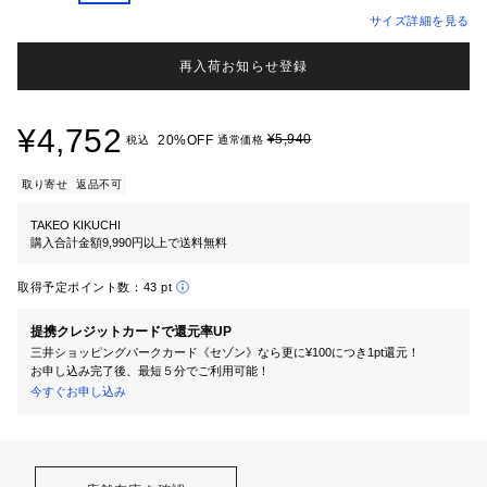
サイズ詳細を見る
再入荷お知らせ登録
¥4,752
¥5,940
20%OFF
税込
通常価格
取り寄せ
返品不可
TAKEO KIKUCHI
購入合計金額9,990円以上で送料無料
取得予定ポイント数：
43 pt
提携クレジットカードで還元率UP
三井ショッピングパークカード《セゾン》なら更に¥100につき1pt還元！
お申し込み完了後、最短５分でご利用可能！
今すぐお申し込み