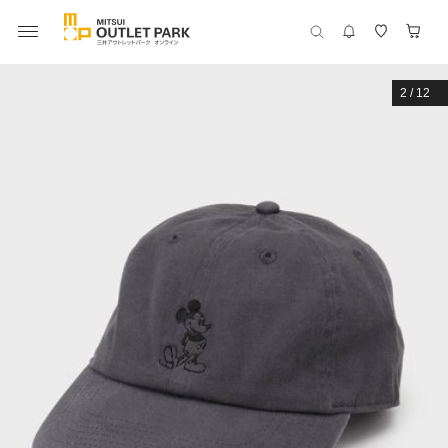
2
/
12