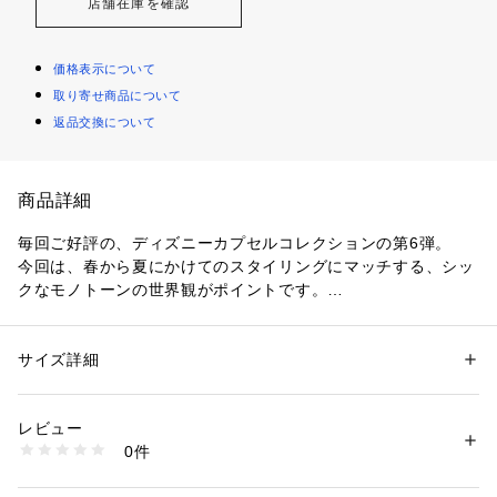
店舗在庫を確認
価格表示について
取り寄せ商品について
返品交換について
商品詳細
毎回ご好評の、ディズニーカプセルコレクションの第6弾。
今回は、春から夏にかけてのスタイリングにマッチする、シッ
クなモノトーンの世界観がポイントです。
【素材】
目が細かく、適度に柔らかいコットンツイル素材を使用してい
サイズ詳細
性別：
メンズ
ます。
カテゴリー：
ファッション
 ＞ 
帽子・ヘアアクセサリー
 ＞ 
キャップ
素材：本体: コットン100％ ししゅう糸: 上糸 レーヨン100％ 下糸 ポリエ
シーズンを問わず着用いただける、快適なかぶり心地。
ステル100％
レビュー
生産国：中国製
0件
【デザイン】
商品番号：
1095800005542 
（モール）
979-05702 （ショップ）
幅広いスタイリングに合わせやすい、ベーシックなローキャッ