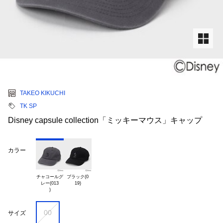
TAKEO KIKUCHI
TK SP
Disney capsule collection「ミッキーマウス」キャップ
カラー
チャコールグ

ブラック(0

レー(013

00
サイズ