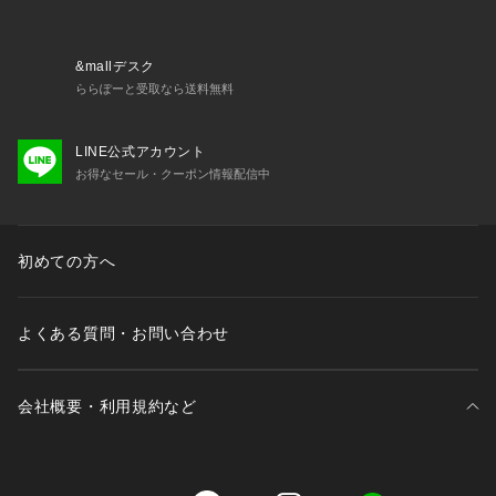
※本商品は、日本国内のご注文及び、配送に限定させていただ
きます。
&mallデスク
ららぽーと受取なら送料無料
※照明の関係により、実際よりも色味が違って見える場合があ
LINE公式アカウント
ります。また、パソコン・スマートフォンなどの環境により、
お得なセール・クーポン情報配信中
若干製品と画像のカラーが異なる場合もございます。
初めての方へ
よくある質問・お問い合わせ
会社概要・利用規約など
三井不動産が展開する商業施設一覧