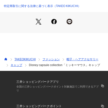
プ。
深すぎないシルエットで、どなたでもバランス良くかぶりこな
特定商取引に関する法律に基づく表示（TAKEO KIKUCHI）
せるのが特徴です。
フロントには、クラシックな「ミッキーマウス」のアートをワ
ンポイント刺繍で表現。
あえてモノトーンで仕上げることで、キャラクターアイテムな
がらも大人らしい洗練された印象に仕上げています。
バックのアジャスターで、フィット感の調整も可能です。
－ BRAND CONCEPT －
時代を超えて支持されるトラディショナルなアイテムをベース
に、アソビ心とストリートの自由な発想を取り入れ、日本独自
TAKEOKIKUCHI
ファッション
帽子・ヘアアクセサリー
のミックススタイルを提案します。
キャップ
Disney capsule collection「ミッキーマウス」キャップ
【気になる商品はお気に入り登録をおススメ】
▼商品のお気に入り登録
完売しているカラーの再入荷通知や、ラスト1点、セールの通
三井ショッピングパークアプリ
知をお知らせいたします。
全国の三井ショッピングパークポイント対象施設でご利用できるアプ
リ
▼ブランドのお気に入り登録
新商品や再入荷など、いち早くブランドの情報を受け取ること
ができます。
三井ショッピングパークポイント