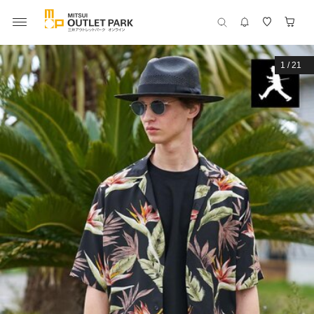
1
/
21