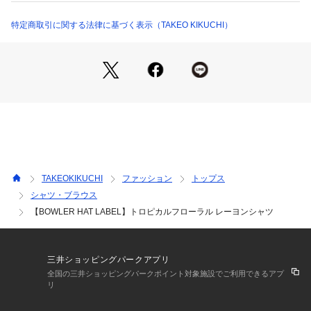
軽く柔らかいレーヨン素材は肌触りが良く、暑い日でも快適に
過ごせます。
特定商取引に関する法律に基づく表示（TAKEO KIKUCHI）
リラックスしたシルエットで動きやすさも◎。
＜スタイリングやシーン＞
 ショートパンツやイージーパンツと合わせれば、ワンランク
上のカジュアルスタイルに。
アクセサリーや帽子で自分のスタイルを自由にアレンジできま
す。
ビーチでも、バーベキューでも、お友達とのカジュアルなラン
チでも、シーンを選ばず着こなせる一枚です。
TAKEOKIKUCHI
ファッション
トップス
夏のマストアイテムでリゾート気分を盛り上げてくれる一枚。
シャツ・ブラウス
ぜひ個性的な夏スタイルを完成させてください！
【BOWLER HAT LABEL】トロピカルフローラル レーヨンシャツ
【素材・特性】
アロハシャツといえばのレーヨン100％のリゾート柄シャツ地
を採用。
三井ショッピングパークアプリ
レーヨン特有のしなやかなドレープが暑い時期に涼しげな印象
全国の三井ショッピングパークポイント対象施設でご利用できるアプ
を与えてくれます。
リ