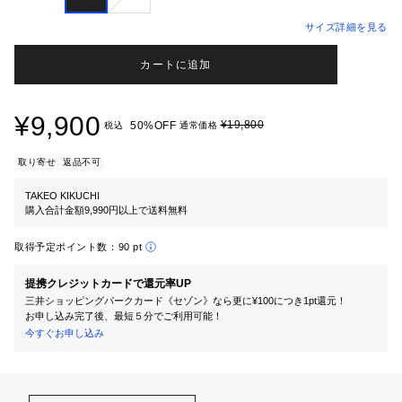
サイズ詳細を見る
カートに追加
¥9,900
¥19,800
50%OFF
税込
通常価格
取り寄せ
返品不可
TAKEO KIKUCHI
購入合計金額9,990円以上で送料無料
取得予定ポイント数：
90 pt
提携クレジットカードで還元率UP
三井ショッピングパークカード《セゾン》なら更に¥100につき1pt還元！
お申し込み完了後、最短５分でご利用可能！
今すぐお申し込み