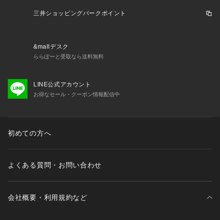
■BOWLER HAT LABEL ／ ボーラー ハット レーベル
40年の歴史に裏打ちされた知見と現代のライフスタイルに寄り
三井ショッピングパークポイント
添う品格を併せ持つモダントラッド。
ヘリテージラインでありながら、新しさを常に追求する新レー
ベル。
&mallデスク
デザイナー 菊池武夫の世界観を凝縮した、男の色気と遊び心
ららぽーと受取なら送料無料
を前面に出したコレクション。
タケオキクチのトレードマークである ボーラーハットウォー
LINE公式アカウント
カーをアイコンにして今シーズンスタート。
お得なセール・クーポン情報配信中
ギフト/プレゼント、また大切な方への贈りものとしてもおす
すめです。
初めての方へ
※照明の関係により、実際よりも色味が違って見える場合があ
ります。また、パソコン・スマートフォンなどの環境により、
よくある質問・お問い合わせ
若干製品と画像のカラーが異なる場合もございます。
会社概要・利用規約など