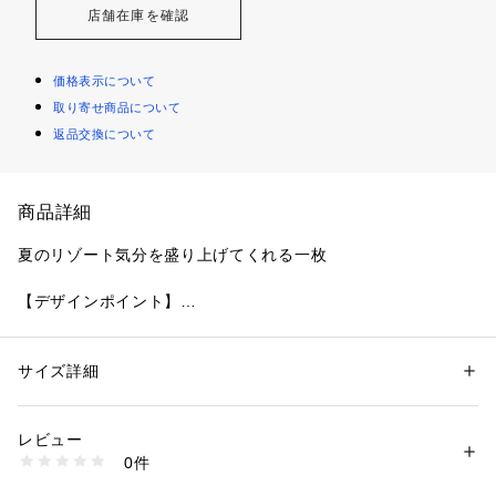
店舗在庫を確認
価格表示について
取り寄せ商品について
返品交換について
商品詳細
夏のリゾート気分を盛り上げてくれる一枚
【デザインポイント】
心地よい風を感じる、夏の必須アイテム「トロピカルフローラ
ル レーヨンシャツ」。
鮮やかな花柄デザインとレーヨン100％の軽やかな素材が、リ
サイズ詳細
性別：
メンズ
ゾート気分を盛り上げます。
カテゴリー：
ファッション
 ＞ 
トップス
 ＞ 
シャツ・ブラウス
素材：レーヨン100％
生産国：日本製
レビュー
＜デザインと着心地＞
商品番号：
1095800005555 
（モール）
0件
鮮やかなトロピカル柄がどんな場面でも目を惹きます。
931-85609 （ショップ）
カジュアルな外出やバカンスにもぴったり。