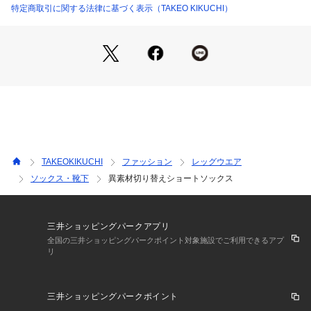
ります。また、パソコン・スマートフォンなどの環境により、
特定商取引に関する法律に基づく表示（TAKEO KIKUCHI）
若干製品と画像のカラーが異なる場合もございます。
TAKEOKIKUCHI
ファッション
レッグウエア
ソックス・靴下
異素材切り替えショートソックス
三井ショッピングパークアプリ
全国の三井ショッピングパークポイント対象施設でご利用できるアプ
リ
三井ショッピングパークポイント