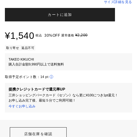
サイズ詳細を見る
カートに追加
¥1,540
¥2,200
30%OFF
税込
通常価格
取り寄せ
返品不可
TAKEO KIKUCHI
購入合計金額9,990円以上で送料無料
取得予定ポイント数：
14 pt
提携クレジットカードで還元率UP
三井ショッピングパークカード《セゾン》なら更に¥100につき1pt還元！
お申し込み完了後、最短５分でご利用可能！
今すぐお申し込み
店舗在庫を確認