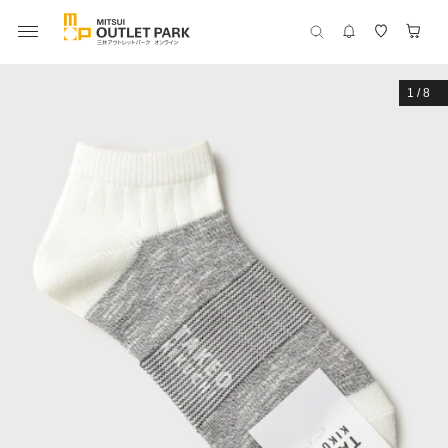
1
/
8