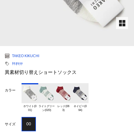
TAKEO KIKUCHI
ﾀｹｵｷｸﾁ
異素材切り替えショートソックス
カラー
ホワイト(0

ライトグリー

レッド(06

ネイビー(0

00
サイズ