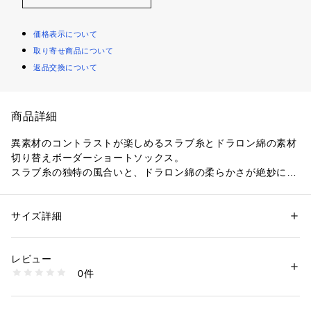
価格表示について
取り寄せ商品について
返品交換について
商品詳細
異素材のコントラストが楽しめるスラブ糸とドラロン綿の素材
切り替えボーダーショートソックス。
スラブ糸の独特の風合いと、ドラロン綿の柔らかさが絶妙に融
合し、履いたときの心地よさを引き立てます。
肉厚な108N仕様の生地感が、あなたの足元をおしゃれに彩り
ます。
サイズ詳細
性別：
メンズ
カテゴリー：
ファッション
 ＞ 
レッグウエア
 ＞ 
ソックス・靴下
素材：コットン アクリル ポリエステル ナイロン ポリウレタン
ギフト/プレゼント、また大切な方への贈りものとしてもおす
生産国：日本製
レビュー
すめです。
商品番号：
1095800005563 
（モール）
0件
070-05723 （ショップ）
※照明の関係により、実際よりも色味が違って見える場合があ