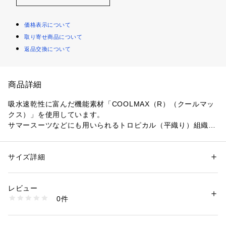
価格表示について
取り寄せ商品について
返品交換について
商品詳細
吸水速乾性に富んだ機能素材「COOLMAX（R）（クールマッ
クス）」を使用しています。
サマースーツなどにも用いられるトロピカル（平織り）組織で
仕上げており、さらりとした綺麗な表面感が魅力です。
汗ばむ季節でもドライな着心地を保ち、快適にお過ごしいただ
けます。
サイズ詳細
性別：
メンズ
カテゴリー：
ファッション
 ＞ 
ジャケット
 ＞ 
テーラードジャケット
素材：ポリエステル100％
【デザイン】
生産国：ベトナム製
レビュー
春夏シーズンの羽織りとして最適な、軽やかなテーラードジャ
商品番号：
1095800005601 
（モール）
0件
ケット。
C01-45169 （ショップ）
裏地を省いた一枚仕立てで、カーディガンのように気軽に羽織
れるのが特徴です。