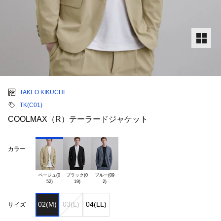
TAKEO KIKUCHI
TK(C01)
COOLMAX（R）テーラードジャケット
カラー
ベージュ(0

ブラック(0

ブルー(09

02(M)
03(L)
04(LL)
サイズ