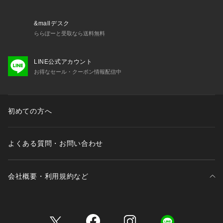
【気になる商品はお気に入り登録をおススメ】
▼商品のお気に入り登録
完売しているカラーの再入荷通知や、ラスト1点、セールの通
&mallデスク
知をお知らせいたします。
ららぽーと受取なら送料無料
▼ブランドのお気に入り登録
新商品や再入荷など、いち早くブランドの情報を受け取ること
LINE公式アカウント
ができます。
お得なセール・クーポン情報配信中
※照明の関係により、実際よりも色味が違って見える場合があ
ります。また、パソコン・スマートフォンなどの環境により、
初めての方へ
若干製品と画像のカラーが異なる場合もございます。
よくある質問・お問い合わせ
会社概要・利用規約など
三井不動産が展開する商業施設一覧