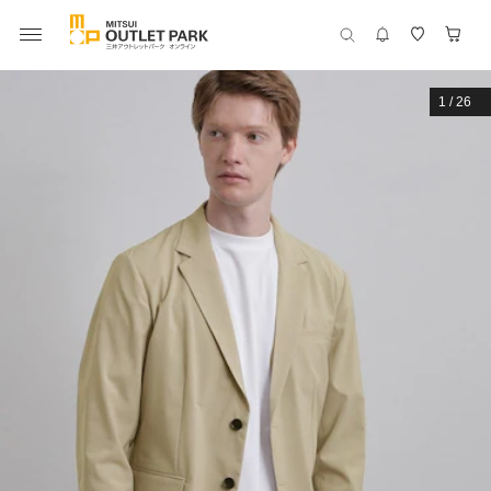
1
/
26