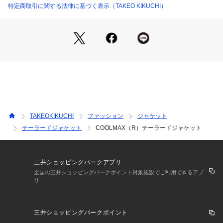
Tシャツの上に合わせたラフなカジュアルスタイルから、シャ
特定商取引に関する法律に基づく表示（TAKEO KIKUCHI）
ツと合わせたビジネスカジュアルまで、幅広いシーンで活躍し
ます。
同シリーズのパンツと合わせた、統一感のあるセットアップス
タイルもおすすめです。
【推奨サイズ】
02サイズ（M）：165～175cm
03サイズ（L）：170～180cm
04サイズ（XL）：175～185cm
※標準体型を基にした目安になります
TAKEOKIKUCHI
ファッション
ジャケット
テーラードジャケット
COOLMAX（R）テーラードジャケット
【仕様】
・ポケット数：前×2 胸元×1
・裏地なし
三井ショッピングパークアプリ
－ BRAND CONCEPT －
全国の三井ショッピングパークポイント対象施設でご利用できるアプ
リ
時代を超えて支持されるトラディショナルなアイテムをベース
に、アソビ心とストリートの自由な発想を取り入れ、日本独自
のミックススタイルを提案します。
三井ショッピングパークポイント