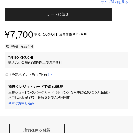
サイズ詳細を見る
カートに追加
¥7,700
¥15,400
50%OFF
税込
通常価格
取り寄せ
返品不可
TAKEO KIKUCHI
購入合計金額9,990円以上で送料無料
取得予定ポイント数：
70 pt
提携クレジットカードで還元率UP
三井ショッピングパークカード《セゾン》なら更に¥100につき1pt還元！
お申し込み完了後、最短５分でご利用可能！
今すぐお申し込み
店舗在庫を確認