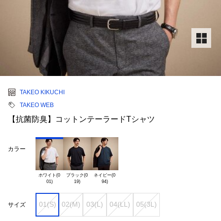
TAKEO KIKUCHI
TAKEO WEB
【抗菌防臭】コットンテーラードTシャツ
カラー
ホワイト(0

ブラック(0

ネイビー(0

01(S)
02(M)
03(L)
04(LL)
05(3L)
サイズ