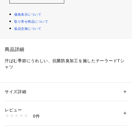
価格表示について
取り寄せ商品について
返品交換について
商品詳細
汗ばむ季節にうれしい、抗菌防臭加工を施したテーラードTシ
ャツ
ジャケット着用の際、最も美しく、立体的な衿による着心地と
スタイリッシュをキーワードに開発されたおすすめのジャケッ
トインナー商品です。
サイズ詳細
性別：
メンズ
立体衿により着用時のジャケットの内側に見られる皮脂汚れし
カテゴリー：
ファッション
 ＞ 
トップス
 ＞ 
Tシャツ・カットソー
素材：本体: コットン100％ リブ部分: コットン100％
にくい点もポイントです。
生産国：日本製
レビュー
ONOFF兼用で使用でき、ジャケットを脱いだ際にも様になる
商品番号：
1095800005604 
（モール）
0件
ようなスタイリッシュなシルエットを採用しております。
G87-25002 （ショップ）
■抗菌防臭機能汗ばむ季節にうれしい、抗菌防臭加工を施した