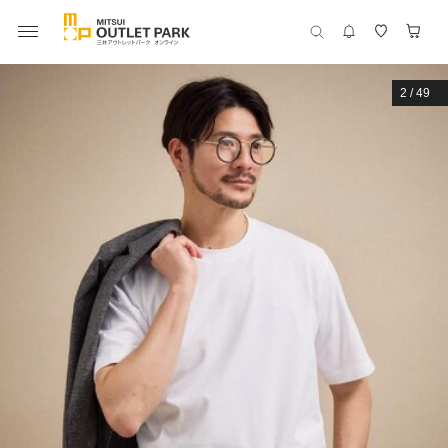
2
/
49