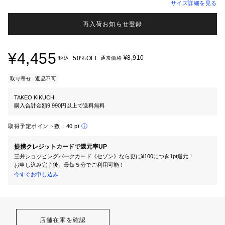
サイズ詳細を見る
再入荷お知らせ登録
¥4,455
¥8,910
50%OFF
税込
通常価格
取り寄せ
返品不可
TAKEO KIKUCHI
購入合計金額9,990円以上で送料無料
取得予定ポイント数：
40 pt
提携クレジットカードで還元率UP
三井ショッピングパークカード《セゾン》なら更に¥100につき1pt還元！
お申し込み完了後、最短５分でご利用可能！
今すぐお申し込み
店舗在庫を確認