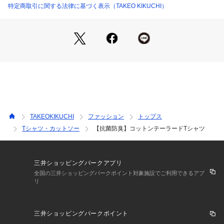
天竺生地を採用。
特定商取引に関する法律に基づく表示（TAKEO KIKUCHI）
※この製品は、抗菌防臭加工をしております。この効果は永久
的ではありません。
※この商品はWEBと一部店舗限定展開の商品になります。
ギフト/プレゼント、また大切な方への贈りものとしてもおす
すめです。
※照明の関係により、実際よりも色味が違って見える場合があ
TAKEOKIKUCHI
ファッション
トップス
ります。また、パソコン・スマートフォンなどの環境により、
Tシャツ・カットソー
【抗菌防臭】コットンテーラードTシャツ
若干製品と画像のカラーが異なる場合もございます。
三井ショッピングパークアプリ
全国の三井ショッピングパークポイント対象施設でご利用できるアプ
リ
三井ショッピングパークポイント