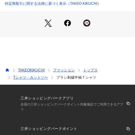
ージロゴには、立体的で柔らかな感触が特徴の「ブラシ刺繍」
特定商取引に関する法律に基づく表示（TAKEO KIKUCHI）
を採用しました。
フラットなプリントと立体的な刺繍という、異なる質感と技法
を組み合わせることで、奥行きと洗練された表情を生み出して
います。
程よくゆとりを持たせたリラックスシルエットで、一枚で着る
だけでモダンな大人のスタイリングが完成するアイテムです。
■こちらの商品はtk.TAKEO KIKUCHI店舗では取り扱いがござ
いませんのでお問い合わせはコールセンターまで。
TAKEOKIKUCHI
ファッション
トップス
【推奨サイズ】
Tシャツ・カットソー
ブラシ刺繍半袖Ｔシャツ
02サイズ（M）：165～175cm
03サイズ（L）：170～180cm
04サイズ（XL）：175～185cm
※標準体型を基にした目安になります
三井ショッピングパークアプリ
全国の三井ショッピングパークポイント対象施設でご利用できるアプ
リ
－ BRAND CONCEPT －
時代を超えて支持されるトラディショナルなアイテムをベース
に、アソビ心とストリートの自由な発想を取り入れ、日本独自
三井ショッピングパークポイント
のミックススタイルを提案します。