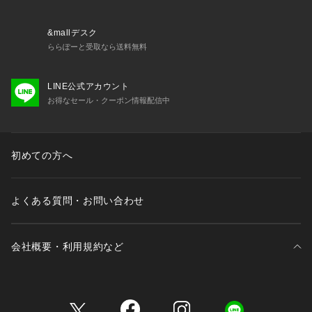
【気になる商品はお気に入り登録をおススメ】
▼商品のお気に入り登録
&mallデスク
完売しているカラーの再入荷通知や、ラスト1点、セールの通
ららぽーと受取なら送料無料
知をお知らせいたします。
▼ブランドのお気に入り登録
LINE公式アカウント
新商品や再入荷など、いち早くブランドの情報を受け取ること
お得なセール・クーポン情報配信中
ができます。
※照明の関係により、実際よりも色味が違って見える場合があ
初めての方へ
ります。また、パソコン・スマートフォンなどの環境により、
若干製品と画像のカラーが異なる場合もございます。
よくある質問・お問い合わせ
会社概要・利用規約など
三井不動産が展開する商業施設一覧