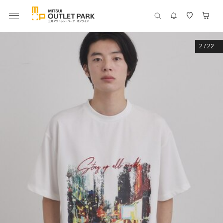
2
/
22