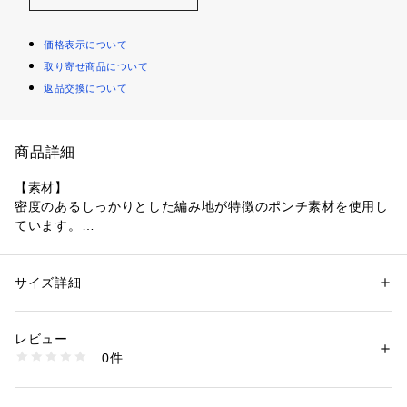
価格表示について
取り寄せ商品について
返品交換について
商品詳細
【素材】
密度のあるしっかりとした編み地が特徴のポンチ素材を使用し
ています。
シワや型崩れを防ぎ、着用時に美しいシルエットをキープして
くれるハリ感のある素材です。
さらに、ポリウレタンを配合することで、高い弾力性と動きや
サイズ詳細
性別：
メンズ
すいストレッチ性を実現。
カテゴリー：
ファッション
 ＞ 
トップス
 ＞ 
Tシャツ・カットソー
素材：本体: ポリエステル77％ レーヨン18％ ポリウレタン5％ ししゅう
糸: ポリエステル100％
レビュー
【デザイン】
生産国：中国製
0件
都会の夜景を「ピクセルアート（ドット絵）」のようなタッチ
商品番号：
1095800005623 
（モール）
C01-25371 （ショップ）
で抽象的に描いた、目を惹くグラフィックTシャツ。
デジタルな雰囲気のプリントの上に重ねた流れるようなメッセ