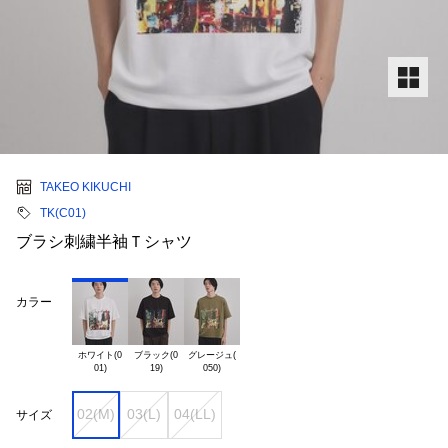
TAKEO KIKUCHI
TK(C01)
ブラシ刺繍半袖Ｔシャツ
カラー
ホワイト(0

ブラック(0

グレージュ(

02(M)
03(L)
04(LL)
サイズ