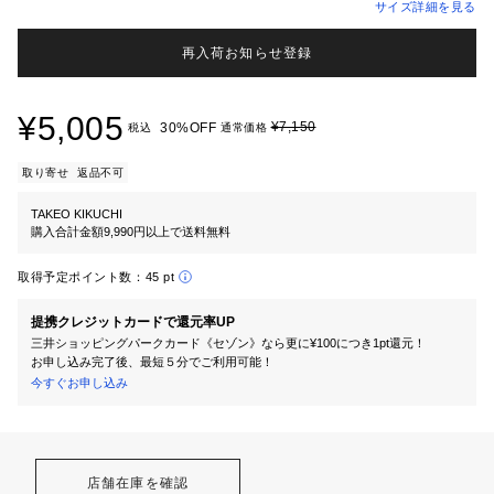
サイズ詳細を見る
再入荷お知らせ登録
¥5,005
¥7,150
30%OFF
税込
通常価格
取り寄せ
返品不可
TAKEO KIKUCHI
購入合計金額9,990円以上で送料無料
取得予定ポイント数：
45 pt
提携クレジットカードで還元率UP
三井ショッピングパークカード《セゾン》なら更に¥100につき1pt還元！
お申し込み完了後、最短５分でご利用可能！
今すぐお申し込み
店舗在庫を確認