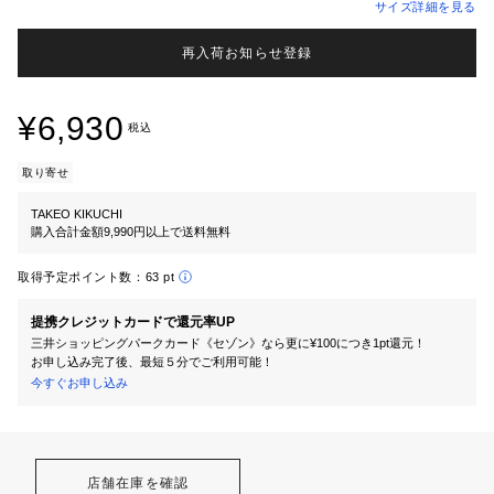
サイズ詳細を見る
再入荷お知らせ登録
¥6,930
税込
取り寄せ
TAKEO KIKUCHI
購入合計金額9,990円以上で送料無料
取得予定ポイント数：
63 pt
提携クレジットカードで還元率UP
三井ショッピングパークカード《セゾン》なら更に¥100につき1pt還元！
お申し込み完了後、最短５分でご利用可能！
今すぐお申し込み
店舗在庫を確認