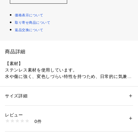
価格表示について
取り寄せ商品について
返品交換について
商品詳細
【素材】
ステンレス素材を使用しています。
水や傷に強く、変色しづらい特性を持つため、日常的に気兼な
くお使いいただけます。
お手入れが簡単なのも嬉しいポイントです。
サイズ詳細
性別：
メンズ
【デザイン】
カテゴリー：
ファッション
 ＞ 
腕時計・アクセサリー
 ＞ 
リング
デザイン性の高いチェーンをモチーフに、リングへと落とし込
レビュー
んだデザイン。
商品番号：
1095800005739 
（モール）
0件
指元にエッジの効いたアクセントを加え、クリーンかつ大人ら
979-07802 （ショップ）
しい印象を演出します。
単体で着けても確かな存在感を発揮し、お手持ちのリングとの