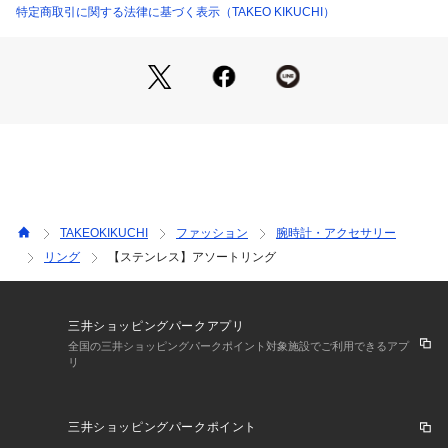
重ね付けもおすすめです。
特定商取引に関する法律に基づく表示（TAKEO KIKUCHI）
表情の異なる3種類のデザインをご用意しました。
スエッジデザイン（006）
小豆チェーンを平らに加工したようなデザイン。
フラットな面が光を反射し、繊細でクリーンな印象を与えま
す。
ランダムボックスデザイン（106）
正方形と長方形のボックスパーツを組み合わせたデザイン。
光の反射面を増やしつつ、パーツ間に隙間を作ることで、強す
TAKEOKIKUCHI
ファッション
腕時計・アクセサリー
ぎない程よい抜け感が特徴です。
リング
【ステンレス】アソートリング
Dチェーンデザイン（206）
アルファベットの「D」を連結させたような、ユニークで遊び
心のあるデザイン。
三井ショッピングパークアプリ
程よいストリートモード感が漂い、スタイリングのアクセント
全国の三井ショッピングパークポイント対象施設でご利用できるアプ
リ
になります。
ロゴの入った巾着付きでギフト／プレゼントにもオススメで
三井ショッピングパークポイント
す。