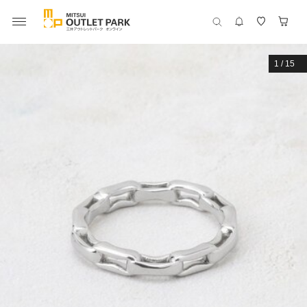
1
/
15