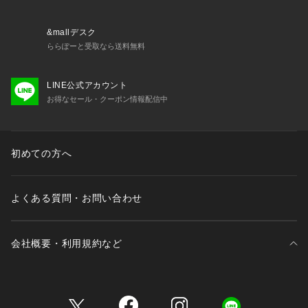
－ BRAND CONCEPT －
時代を超えて支持されるトラディショナルなアイテムをベース
&mallデスク
に、アソビ心とストリートの自由な発想を取り入れ、日本独自
ららぽーと受取なら送料無料
のミックススタイルを提案します。
LINE公式アカウント
【気になる商品はお気に入り登録をおススメ】
お得なセール・クーポン情報配信中
▼商品のお気に入り登録
完売しているカラーの再入荷通知や、ラスト1点、セールの通
知をお知らせいたします。
▼ブランドのお気に入り登録
初めての方へ
新商品や再入荷など、いち早くブランドの情報を受け取ること
ができます。
よくある質問・お問い合わせ
※照明の関係により、実際よりも色味が違って見える場合があ
ります。また、パソコン・スマートフォンなどの環境により、
会社概要・利用規約など
若干製品と画像のカラーが異なる場合もございます。
三井不動産が展開する商業施設一覧