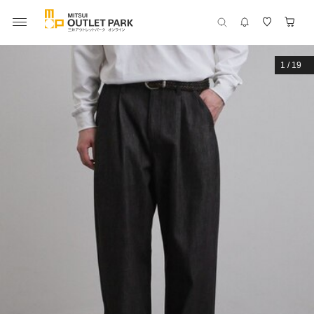
1
/
19