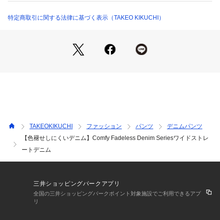
170-77102 （ショップ）
さらに、従来のデニムに比べて薄く軽くすることで、デニム特
有のハリ感は残しつつも、長時間穿いていても疲れにくい、し
特定商取引に関する法律に基づく表示（TAKEO KIKUCHI）
なやかで快適な穿き心地を実現しました。
【デザイン】
腰から裾にかけてストンと真っ直ぐに落ちる、ワイドストレー
トシルエットを採用。
脚のラインを拾わず、リラックスした雰囲気がありながら、決
してルーズになりすぎない計算された太さです。
腰回りには、フロントにワンタック、ポケット口にもタックを
施し、身体の形に沿うように立体的なゆとりをプラス。
体型を自然にカバーしてくれるだけでなく、腰回りがのっぺり
TAKEOKIKUCHI
ファッション
パンツ
デニムパンツ
とせず、表情豊かに見せます。
【色褪せしにくいデニム】Comfy Fadeless Denim Seriesワイドストレ
ートデニム
見た目は本格的なデニムパンツですが、ウエストの後ろ部分に
はゴムを入れたバックシャーリング仕様を採用しました。
ベルトレスでも程よくフィットし、着脱もスムーズ。
ベルト裏はスレキで仕立てることでウエスト周りを薄く仕上げ
三井ショッピングパークアプリ
るとともに、デニムの硬さを軽減し、柔らかな肌当たりを実現
全国の三井ショッピングパークポイント対象施設でご利用できるアプ
しています。
リ
ただ太いだけではない、大人が品良く穿ける計算されたワイド