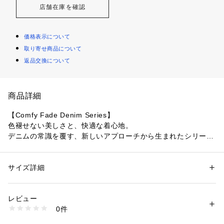
店舗在庫を確認
価格表示について
取り寄せ商品について
返品交換について
商品詳細
【Comfy Fade Denim Series】
色褪せない美しさと、快適な着心地。
デニムの常識を覆す、新しいアプローチから生まれたシリーズ
です。
【素材】
サイズ詳細
性別：
メンズ
長くクリーンに穿けるよう、あえて「色褪せ（経年変化）が起
カテゴリー：
ファッション
 ＞ 
パンツ
 ＞ 
デニムパンツ
素材：ブラック（019） コットン79％ ポリエステル16％ レーヨン5％
きにくい」デニム素材を開発しました。
ネイビー（094） コットン60％ ポリエステル24％ 再生繊維（セルロー
レビュー
その秘密は、特殊な染料（リアクティブ染料）の使用。
ス）16％
0件
繊維の芯までしっかりと色が染まり、洗濯を繰り返しても鮮や
生産国：中国製
商品番号：
1095800005752 
（モール）
かな発色を保ちます。