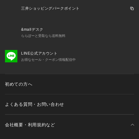
パンツです。
三井ショッピングパークポイント
【仕様】
・ポケット数：横×2 後ろ×2
・前ファスナー
&mallデスク
・ウエスト後ろゴム
ららぽーと受取なら送料無料
【推奨サイズ】
LINE公式アカウント
01サイズ（S）：160～170cm
お得なセール・クーポン情報配信中
02サイズ（M）：165～175cm
03サイズ（L）：170～180cm
※標準体型を基にした目安になります
初めての方へ
－ BRAND CONCEPT －
時代を超えて支持されるトラディショナルなアイテムをベース
に、アソビ心とストリートの自由な発想を取り入れ、日本独自
よくある質問・お問い合わせ
のミックススタイルを提案します。
【気になる商品はお気に入り登録をおススメ】
会社概要・利用規約など
▼商品のお気に入り