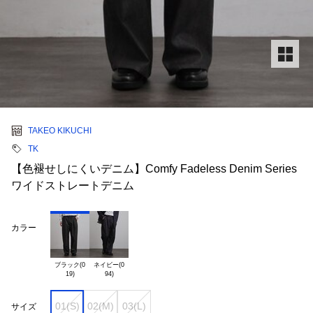
TAKEO KIKUCHI
TK
【色褪せしにくいデニム】Comfy Fadeless Denim Series
ワイドストレートデニム
カラー
ブラック(0

ネイビー(0

01(S)
02(M)
03(L)
サイズ