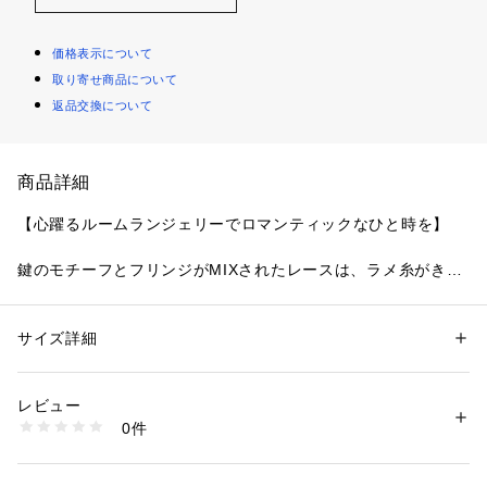
価格表示について
取り寄せ商品について
返品交換について
商品詳細
【心躍るルームランジェリーでロマンティックなひと時を】
鍵のモチーフとフリンジがMIXされたレースは、ラメ糸がきら
めき、お部屋でも心が弾むアイテムに。
モチーフがきれいに配置されるよう、向きや大きさなど細部ま
でこだわりました。
サイズ詳細
性別：
レディース
フリンジがゆらゆらと揺れているような印象が、乙女心をくす
カテゴリー：
ファッション
 ＞ 
下着・ルームウェア・パジャマ
 ＞ 
ショーツ
素材：ナイロン・ポリエステル・その他
ぐるキュートなシリーズです。
生産国：中国製
レビュー
リアルな動きを表現した紐のデザインを活かして、レース上辺
商品番号：
1095900000117 
（モール）
0件
へ大胆に刺しゅう。
N05-77020 （ショップ）
フロントにはストレッチレースを重ね、ロマンティックな豪華
さを演出しました。