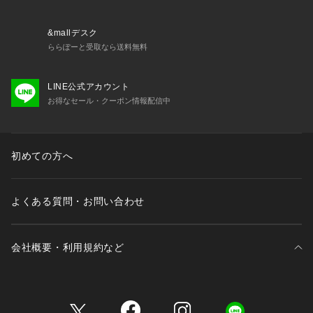
・47020 おやすみブラ 
・77020 ノーマルショーツ
・77023 フレアショーツ
&mallデスク
・77024 Tバックショーツ
ららぽーと受取なら送料無料
・17024 マキシワンピース
LINE公式アカウント
お得なセール・クーポン情報配信中
初めての方へ
よくある質問・お問い合わせ
会社概要・利用規約など
三井不動産が展開する商業施設一覧