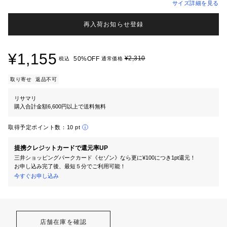
サイズ詳細を見る
再入荷お知らせ登録
¥1,155
¥2,310
50%OFF
税込
通常価格
取り寄せ
返品不可
リサマリ
購入合計金額6,600円以上で送料無料
取得予定ポイント数：
10 pt
提携クレジットカードで還元率UP
三井ショッピングパークカード《セゾン》なら更に¥100につき1pt還元！
お申し込み完了後、最短５分でご利用可能！
今すぐお申し込み
店舗在庫を確認