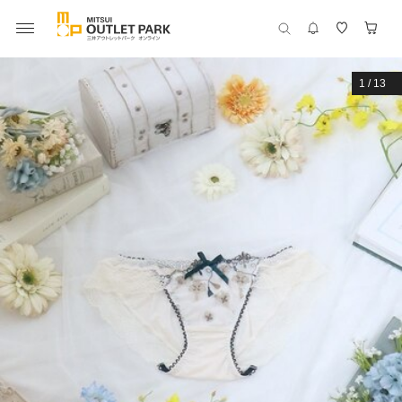
1
/
13