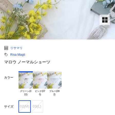
リサマリ
Risa Magli
マロウ ノーマルショーツ
カラー
グリーン(0

ピンク(07

ブルー(09

02(M)
03(L)
サイズ