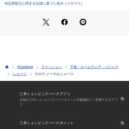
心がときめくフェミニンなカラーで展開する、リサマリの世界
特定商取引に関する法律に基づく表示（リサマリ）
観あふれるルームランジェリーをお楽しみください。
＜アイテム特徴ご着用感＞
ベーシックなビキニタイプのショーツです。
ショーツの足口にはレースを使用しボトムスへも響きにくくな
っております。
ウエストには伸びのよいゴムを使用することで優しく肌にフィ
ットします。さらりとした気持ちの良いはき心地です。
＜サイズ＞
RisaMagli
ファッション
下着・ルームウェア・パジャマ
M：ヒップ 87～95cm
ショーツ
マロウ ノーマルショーツ
L：ヒップ 92～100cm
＜商品仕様＞
・バック部分伸縮性：あり
三井ショッピングパークアプリ
・フロント部分透け感：若干あり
全国の三井ショッピングパークポイント対象施設でご利用できるアプ
リ
＜関連アイテム＞
お揃いのアイテムは以下よりご確認ください。
三井ショッピングパークポイント
・57023 ソフトブラ