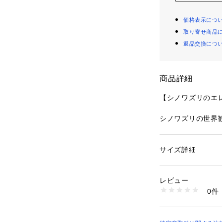
価格表示につ
取り寄せ商品
返品交換につ
商品詳細
【シノワズリのエ
シノワズリの世界
スを強めにしなが
感のあるデザイン
両サイドにあしら
サイズ詳細
性別：
レディース
アー感のある生地
カテゴリー：
ファッ
ショーツ
せたマルチラメ・
素材：ポリエステル
レビュー
テッチを入れ、縁
生産国：中国製
0件
フロントに刺しゅ
商品番号：
10959000
N05-77260 （ショ
とで、デザインに
す。