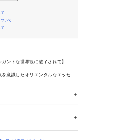
いて
について
いて
レガントな世界観に魅了されて】
観を意識したオリエンタルなエッセン
らも、エレガントでゴージャスな特別
に仕上がりました。
った異素材のアップリケは、繊細なシ
にそれぞれのカラーのイメージに合わ
ション
 ＞ 
下着・ルームウェア・パジャマ
 ＞ 
ブロンズラメ・ローズラメで細かくス
・ナイロン・ポリウレタン
取りを表現。
うされた花々にも同じ縁取りをするこ
00120 
（モール）
ップ）
調和が生まれ美しさを演出していま