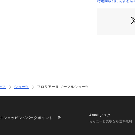
花びらが欠けたよ
特定商取引に関する法
ト。
レース全体にはシ
る花柄模様を刺し
レースのスカラッ
にやわらかい印象
色展開もオリエン
た、オリジナリテ
日常のふとしたた
まうようなアイテ
ワンランク上の美しさを
（レーヌ）」ブラ
＜アイテム特徴ご
ャマ
ショーツ
フロリアーヌ ノーマルショーツ
ベーシックなビキ
ショーツの足口に
くくなっておりま
ウエストには伸び
にフィットします
&mallデスク
井ショッピングパークポイント
さらりとした気持
ららぽーと受取なら送料無料
＜サイズ＞