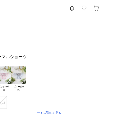
ーマルショーツ
ンク(07

ブルー(09

(L)
サイズ詳細を見る