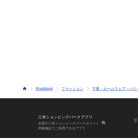
RisaMagli
ファッション
下着・ルームウェア・パジ
三井ショッピングパークアプリ
三
全国の三井ショッピングパークポイント
対象施設でご利用できるアプリ