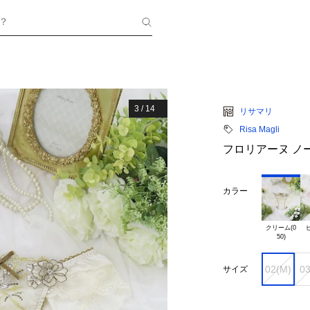
？
3
/
14
リサマリ
Risa Magli
フロリアーヌ ノ
カラー
クリーム(0

ピ
02(M)
03
サイズ