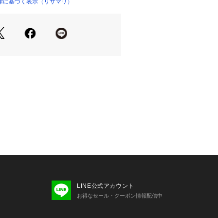
うなディティールもこだわりのポイン
律に基づく表示（リサマリ）
ノワズリのドレスのような存在感のあ
ゅうしました。
プには丸みを持たせることで、着用時
になるようこだわっています。
タルな大人の色気を意識し作り上げ
ィ溢れるコレクションです。
たずまいも、美しいものへと変えてし
ムになれますように。
演出した 「Risa Magli Reine
ンドの世界観をお楽しみください。
着用感＞
ニタイプのショーツです。
はレースを使用しボトムスへも響きに
す。
のよいゴムを使用することで優しく肌
。
LINE公式アカウント
ちの良いはき心地です。
お得なセール・クーポン情報配信中