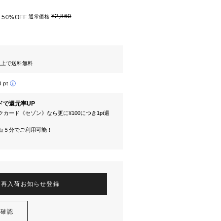
¥2,860
50%OFF
通常価格
円以上で送料無料
3 pt
ドで還元率UP
カード《セゾン》なら更に¥100につき1pt還
短５分でご利用可能！
再入荷お知らせ登録
を確認