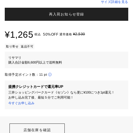
サイズ詳細を見る
再入荷お知らせ登録
¥1,265
¥2,530
50%OFF
税込
通常価格
取り寄せ
返品不可
リサマリ
購入合計金額6,600円以上で送料無料
取得予定ポイント数：
11 pt
提携クレジットカードで還元率UP
三井ショッピングパークカード《セゾン》なら更に¥100につき1pt還元！
お申し込み完了後、最短５分でご利用可能！
今すぐお申し込み
店舗在庫を確認