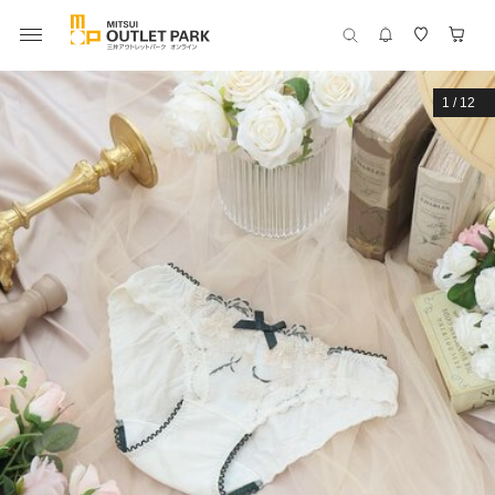
1
/
12