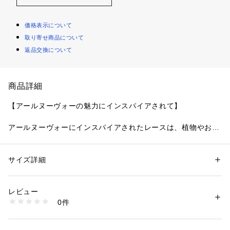
価格表示について
取り寄せ商品について
返品交換について
商品詳細
【アールヌーヴォーの魅力にインスパイアされて】
アールヌーヴォーにインスパイアされたレースは、植物やお花
をモチーフに、やわらかく優雅な曲線を大胆に組み合わせまし
た。
全体には輝くラメ糸をたっぷりと刺しゅうし、華やかなインパ
サイズ詳細
性別：
レディース
クトのあるデザインに。
カテゴリー：
ファッション
 ＞ 
下着・ルームウェア・パジャマ
 ＞ 
ショーツ
素材：レーヨン・ナイロン・その他
上辺のスカラップは花びらとクラシカルな曲線のモチーフを交
生産国：中国製
レビュー
互に入れることで、曲線のシルエットがより引き立つディティ
商品番号：
1095900000158 
（モール）
0件
ールに仕上がりました。
N05-77166 （ショップ）
着用した際にスカラップから肌が美しく透け、ラグジュアリー
な雰囲気を演出します。