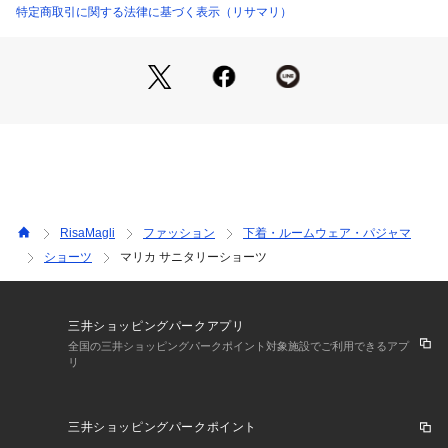
デザインに合わせるため、3色とも落ち着きのあるカラーでま
特定商取引に関する法律に基づく表示（リサマリ）
とめました。
どこか幻想的な世界観を醸し出してくれる、そんな「マリカ」
コレクションをお楽しみください。
＜アイテム特徴ご着用感＞
Risa Magliのサニタリーショーツは、ブラジャーとペアでデザ
インをお作りしています。
ブルーな日でもコーディネートを楽しんで憂鬱な気分もHAPP
Yに。
そんな願いをこめてお届けいたします。
RisaMagli
ファッション
下着・ルームウェア・パジャマ
レーヨン素材を使用し、気持ちのいいはき心地でストレスフリ
ショーツ
マリカ サニタリーショーツ
ーにこだわりました。
クロッチ部分はカサカサと音がなりにくく、汚れの落としやす
い防水布を使用しています。
足口にはレースを使用し、ボトムスへも響きにくくなっており
三井ショッピングパークアプリ
ます。
全国の三井ショッピングパークポイント対象施設でご利用できるアプ
リ
＜サイズ＞
M：ヒップ 87～95cm
三井ショッピングパークポイント
L：ヒップ 92～100cm