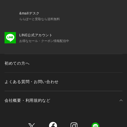
＜商品仕様＞
・バック部分伸縮性：あり
&mallデスク
・クロッチ部分防水布使用
ららぽーと受取なら送料無料
＜関連アイテム＞
LINE公式アカウント
お揃いのアイテムは以下よりご確認ください。
お得なセール・クーポン情報配信中
・67160 ブラジャー（B・C・D）
・67161 ブラジャー（E・F）
・67162 ブラジャー（G・H）
・57163 ソフトブラ
初めての方へ
・47163 おやすみブラ（M・L）
・47164 おやすみブラ（LL）
・47165 おやすみブラ（3L）
よくある質問・お問い合わせ
・77160 ノーマルショーツ
・77161 レースショーツ
・77164 Tバックショーツ
会社概要・利用規約など
・77166 サニタリーショーツ
・17160 スリップ
三井不動産が展開する商業施設一覧