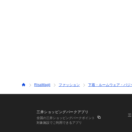
RisaMagli
ファッション
下着・ルームウェア・パジ
三井ショッピングパークアプリ
三
全国の三井ショッピングパークポイント
対象施設でご利用できるアプリ