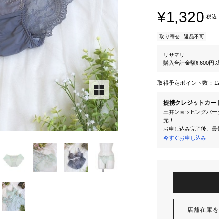
¥1,320
税込
取り寄せ
返品不可
リサマリ
購入合計金額6,600
取得予定ポイント数：
1
提携クレジットカー
三井ショッピングパーク
元！
お申し込み完了後、最
今すぐお申し込み
店舗在庫