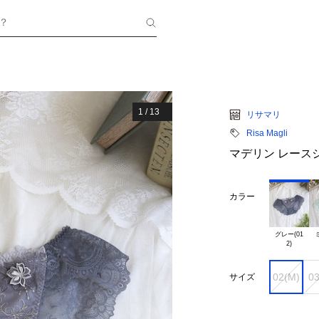
？
1
/
13
リサマリ
Risa Magli
マデリン レース
カラー
グレー(01

ミ
02(M)
03
サイズ