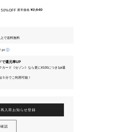
¥2,640
50%OFF
通常価格
円以上で送料無料
2 pt
ドで還元率UP
カード《セゾン》なら更に¥100につき1pt還
短５分でご利用可能！
再入荷お知らせ登録
を確認