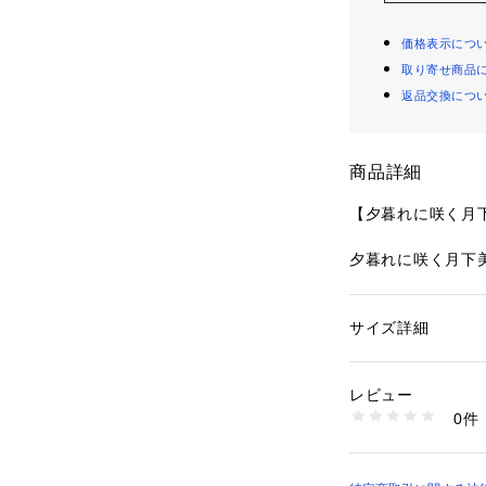
価格表示につ
取り寄せ商品
返品交換につ
商品詳細
【夕暮れに咲く月
夕暮れに咲く月下
す。
ワントーンでまと
いたストレッチレ
サイズ詳細
性別：
レディース
のお花が際立ち、
カテゴリー：
ファッ
ショーツ
上がりました。
素材：ナイロン・ポ
レビュー
刺しゅうの上には
生産国：中国製
0件
糸を使用したお花
商品番号：
10959000
N05-79131 （ショ
重なりながら咲く
ラキラと輝くラメ