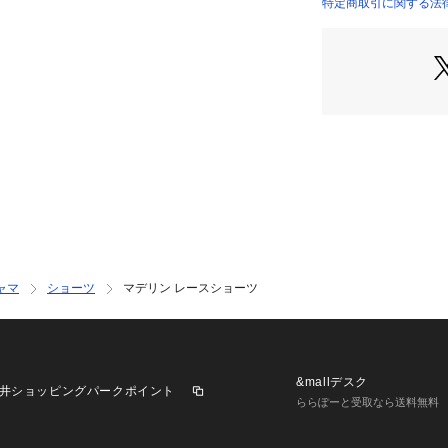
ステッチで奥行き
特定商取引に関する法
カラーはリサマリ
れをイメージした
した。月下美人の
ンジェリーが美し
です。
＜アイテム特徴ご
後身生地は総レー
が肌に心地よくフ
足口にはゴムを使
りをもった履き心
が響きません。
通気性がよく、快
ャマ
ショーツ
マデリン レースショーツ
大胆過ぎない特別
大人な雰囲気を演
＜サイズ＞
M：ヒップ 87～95
&mallデスク
井ショッピングパークポイント
L：ヒップ 92～10
ららぽーと受取なら送料無料
＜商品仕様＞