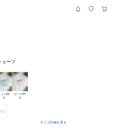
ショーツ
ント(02

ピンク(07

(L)
サイズ詳細を見る