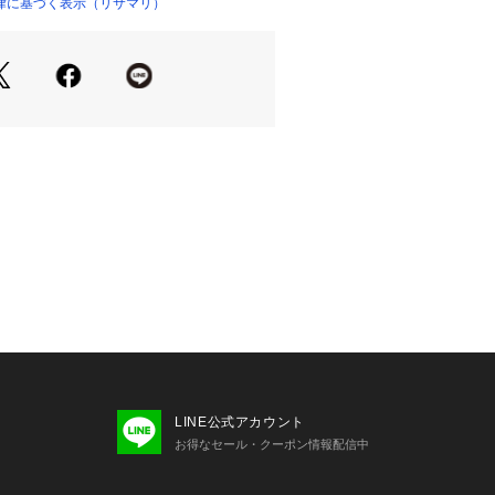
と抜け感を演出しています。
律に基づく表示（リサマリ）
らしい可愛らしさも残しながら、夕暮
落ち着きのあるアッシュ系でまとめま
花言葉『艶やかな美人』のように、ラ
い女性に導いてくれるようなシリーズ
着用感＞
スになっており、伸縮性のあるレース
ィットします。
っていないので食い込まず、少しゆと
地です。ボトムスへもショーツライン
適にご着用いただけます。甘すぎず、
感溢れるデザインがラグジュアリーな
出します。
cm
LINE公式アカウント
0cm
お得なセール・クーポン情報配信中