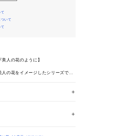
いて
について
いて
下美人の花のように】
美人の花をイメージしたシリーズで
めた刺しゅうレースと、ほんのり色づ
ースをミックスすることで、刺しゅう
華やかながらも上品で清楚な印象に仕
ション
 ＞ 
下着・ルームウェア・パジャマ
 ＞ 
リエステル・その他
ふっくらとした温かみのあるウーリー
のアップリケをほどこして、花びらが
00392 
（モール）
ップ）
一瞬の様子を表現。レース下部にはキ
糸でお花をあしらい、上下の対照的な