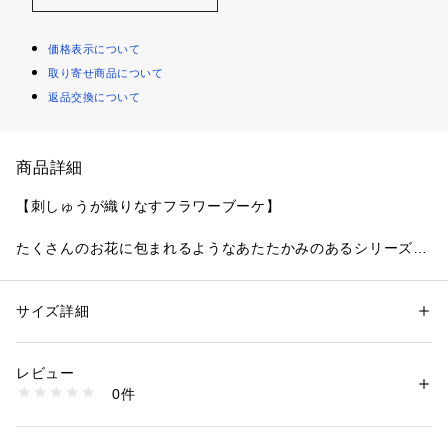
価格表示について
取り寄せ商品について
返品交換について
商品詳細
【刺しゅうが織りなすフラワーブーケ】
たくさんのお花に包まれるようなあたたかみのあるシリーズで
す。
マットなウーリー糸でほどこしたお花は、ぷっくりとしたステ
ッチとやわらかく淡いトーンで、あたたかみのある印象に仕上
サイズ詳細
性別：
レディース
がりました。基布は透け感のあるメッシュ状にすることで、お
カテゴリー：
ファッション
 ＞ 
下着・ルームウェア・パジャマ
 ＞ 
ショーツ
素材：ポリエステル・ナイロン・その他
花の刺しゅうを際立たせて軽やかさを演出しています。
生産国：中国製
レビュー
サイドからバック部分まで刺しゅうレースをふんだんにあしら
商品番号：
1095900000439 
（モール）
0件
い、スリットとリボンを添えて華やかさをプラス。色展開は落
N05-79144 （ショップ）
ち着いたパステルカラーでまとめました。女の子らしい可愛ら
しさの中にも、どこかアンティークなスタイルをお楽しみいた