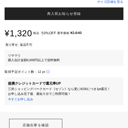
サイズ詳細を見る
再入荷お知らせ登録
¥1,320
¥2,640
50%OFF
税込
通常価格
取り寄せ
返品不可
リサマリ
購入合計金額6,600円以上で送料無料
取得予定ポイント数：
12 pt
提携クレジットカードで還元率UP
三井ショッピングパークカード《セゾン》なら更に¥100につき1pt還元！
お申し込み完了後、最短５分でご利用可能！
今すぐお申し込み
店舗在庫を確認