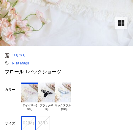
リサマリ
Risa Magli
フロール Tバックショーツ
カラー
アイボリー(

ブラック(0

サックスブル

02(M)
03(L)
サイズ