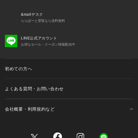
・49140 おやすみブラ
・79140 ノーマルショーツ
・79141 レースショーツ
&mallデスク
・79143 フレアショーツ
ららぽーと受取なら送料無料
・79144 Tバック
・79146 サニタリー
LINE公式アカウント
・19140 スリップ
お得なセール・クーポン情報配信中
※照明の関係により、実際よりも色味が違って見える場合があ
ります。また、パソコン・スマートフォンなどの環境により、
初めての方へ
若干製品と画像のカラーが異なる場合もございます。
よくある質問・お問い合わせ
会社概要・利用規約など
三井不動産が展開する商業施設一覧