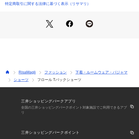
だけるリサマリコレクションです。
特定商取引に関する法律に基づく表示（リサマリ）
＜アイテム特徴・着用感＞
Tバックショーツは他のショーツに比べ布面積が少ないため通
気性がよく、ムレにくいため快適にご着用いただけます。ショ
ーツのラインが気にならないため、ボトムスの種類を問わず幅
広くご着用いただけます。
＜サイズ＞
M：ヒップ 87～95cm
L：ヒップ 92～100cm
RisaMagli
ファッション
下着・ルームウェア・パジャマ
ショーツ
フロール Tバックショーツ
＜商品仕様＞
・バック部分伸縮性：あり
・フロント部分透け感：若干あり
三井ショッピングパークアプリ
＜関連アイテム＞
全国の三井ショッピングパークポイント対象施設でご利用できるアプ
リ
お揃いのアイテムは以下よりご確認ください。
・69140 ブラジャー（B・C・D）
・69141 ブラジャー（E・F）
三井ショッピングパークポイント
・69142 ブラジャー（G・H・I）