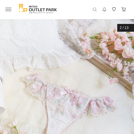
2
/
13