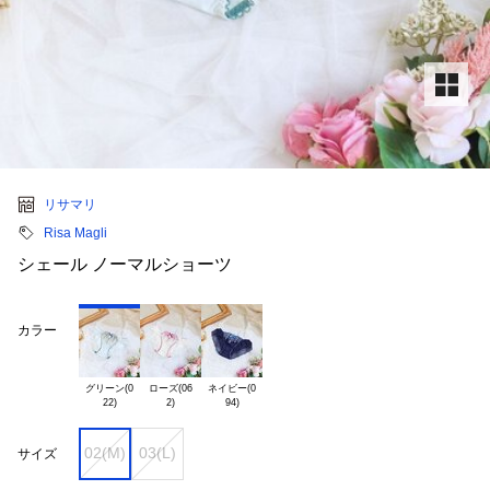
リサマリ
Risa Magli
シェール ノーマルショーツ
カラー
グリーン(0

ローズ(06

ネイビー(0

02(M)
03(L)
サイズ