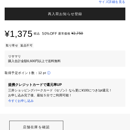
サイズ詳細を見る
再入荷お知らせ登録
¥1,375
¥2,750
50%OFF
税込
通常価格
取り寄せ
返品不可
リサマリ
購入合計金額6,600円以上で送料無料
取得予定ポイント数：
12 pt
提携クレジットカードで還元率UP
三井ショッピングパークカード《セゾン》なら更に¥100につき1pt還元！
お申し込み完了後、最短５分でご利用可能！
今すぐお申し込み
店舗在庫を確認