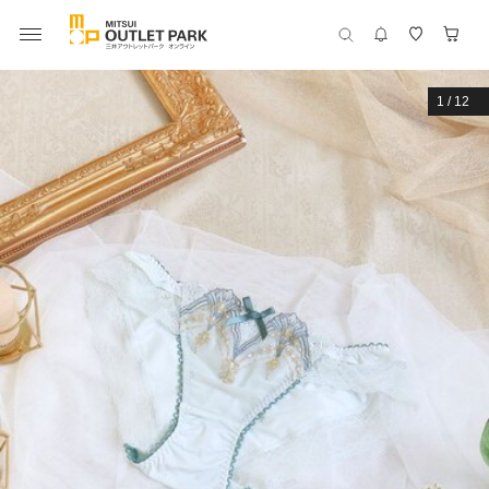
1
/
12