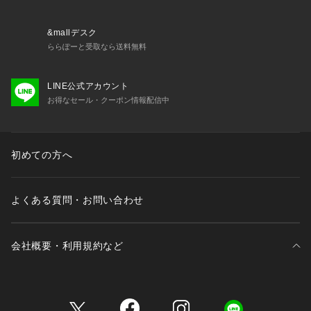
・69180 ブラジャー（B・C・D）
・69181 ブラジャー（E・F）
・69182 ブラジャー（G・H）
&mallデスク
・49183 おやすみブラ（M・L）
ららぽーと受取なら送料無料
・49184 おやすみブラ（LL）
・49185 おやすみブラ（3L）
LINE公式アカウント
・79180 ノーマルショーツ
お得なセール・クーポン情報配信中
・79181 レースショーツ
・79184 Tバックショーツ
・79185 ヒップハング
・79186 サニタリーショーツ
初めての方へ
・19180 スリップ
よくある質問・お問い合わせ
※照明の関係により、実際よりも色味が違って見える場合があ
ります。また、パソコン・スマ
会社概要・利用規約など
三井不動産が展開する商業施設一覧