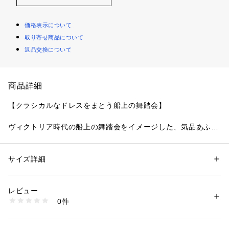
価格表示について
取り寄せ商品について
返品交換について
商品詳細
【クラシカルなドレスをまとう船上の舞踏会】
ヴィクトリア時代の船上の舞踏会をイメージした、気品あふれ
るシリーズです。
当時の象徴でもあるバッスルスカートにほどこされた、ふんだ
んなフリルモチーフを大胆にデザインしました。フリルを飾る
サイズ詳細
性別：
レディース
ようにあしらわれた輝くラメ糸の刺しゅうは、華やかな貴婦人
カテゴリー：
ファッション
 ＞ 
下着・ルームウェア・パジャマ
 ＞ 
ショーツ
素材：ポリエステル・ナイロン・ポリウレタン
たちがまとうアクセサリーを表現。
生産国：中国製
レビュー
ヴィクトリア時代の建造物を連想させる繊細な幾何学模様も組
商品番号：
1095900000602 
（モール）
0件
み合わせ、重厚感のある優雅な印象に仕上がりました。カラー
N05-79180 （ショップ）
展開もヨーロッパを意識した深みのあるカラーでアンティーク
さを出し、上品にまとめています。