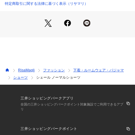
日常のふとしたたたずまいも、美しいものへと変えてしまうよ
特定商取引に関する法律に基づく表示（リサマリ）
うなアイテムになれますように。ワンランク上の美しさを演出
した 「Risa Magli Reine（レーヌ）」ブランドの世界観をお
楽しみください。
＜アイテム特徴・着用感＞
ベーシックなビキニタイプのショーツです。ショーツの足口に
はレースを使用し、ボトムスへも響きにくくなっております。
ウエストには伸びのよいゴムを使用することで、優しく肌にフ
ィットします。さらりとした気持ちの良い履き心地です。
RisaMagli
ファッション
下着・ルームウェア・パジャマ
＜サイズ＞
ショーツ
シェール ノーマルショーツ
M：ヒップ 87～95cm
L：ヒップ 92～100cm
＜商品仕様＞
三井ショッピングパークアプリ
・バック部分伸縮性：あり
全国の三井ショッピングパークポイント対象施設でご利用できるアプ
リ
・フロント部分透け感：あり
＜関連アイテム＞
三井ショッピングパークポイント
お揃いのアイテムは以下よりご確認ください。