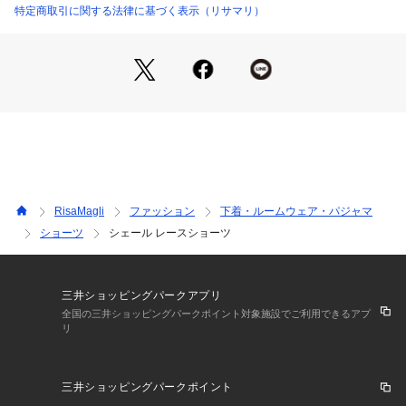
カラー展開もヨーロッパを意識した深みのあるカラーでアンテ
特定商取引に関する法律に基づく表示（リサマリ）
ィークさを出し、上品にまとめました。
日常のふとしたたたずまいも、美しいものへと変えてしまうよ
うなアイテムになれますように。ワンランク上の美しさを演出
した 「Risa Magli Reine（レーヌ）」ブランドの世界観をお
楽しみください。
＜アイテム特徴・着用感＞
後身生地は総レースになっており、伸縮性のあるレースが肌に
心地よくフィットします。足口にはゴムを使っていないので食
い込まず、少しゆとりをもった履き心地です。ボトムスへもシ
RisaMagli
ファッション
下着・ルームウェア・パジャマ
ョーツラインが響きません。通気性がよく、快適にご着用いた
ショーツ
シェール レースショーツ
だけます。甘すぎず、大胆過ぎない特別感溢れるデザインが、
ラグジュアリーな大人の雰囲気を演出します。
＜サイズ＞
三井ショッピングパークアプリ
M：ヒップ 87～95cm
全国の三井ショッピングパークポイント対象施設でご利用できるアプ
リ
L：ヒップ 92～100cm
＜商品仕様＞
三井ショッピングパークポイント
・バック部分伸縮性：あり