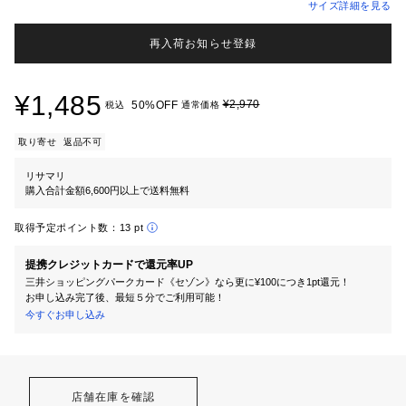
サイズ詳細を見る
再入荷お知らせ登録
¥1,485
¥2,970
50%OFF
税込
通常価格
取り寄せ
返品不可
リサマリ
購入合計金額6,600円以上で送料無料
取得予定ポイント数：
13 pt
提携クレジットカードで還元率UP
三井ショッピングパークカード《セゾン》なら更に¥100につき1pt還元！
お申し込み完了後、最短５分でご利用可能！
今すぐお申し込み
店舗在庫を確認