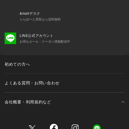
・フロント部分透け感：あり
＜関連アイテム＞
&mallデスク
お揃いのアイテムは以下よりご確認ください。
ららぽーと受取なら送料無料
・69180 ブラジャー（B・C・D）
・69181 ブラジャー（E・F）
LINE公式アカウント
・69182 ブラジャー（G・H）
お得なセール・クーポン情報配信中
・49183 おやすみブラ（M・L）
・49184 おやすみブラ（LL）
・49185 おやすみブラ（3L）
・79180 ノーマルショーツ
初めての方へ
・79181 レースショーツ
・79184 Tバックショーツ
・79185 ヒップハング
よくある質問・お問い合わせ
会社概要・利用規約など
三井不動産が展開する商業施設一覧