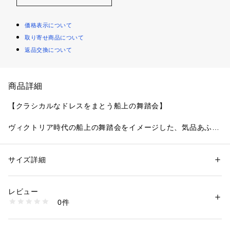
価格表示について
取り寄せ商品について
返品交換について
商品詳細
【クラシカルなドレスをまとう船上の舞踏会】
ヴィクトリア時代の船上の舞踏会をイメージした、気品あふれ
るシリーズです。
当時の象徴でもあるバッスルスカートにほどこされた、ふんだ
んなフリルモチーフを大胆にデザインしました。フリルを飾る
サイズ詳細
性別：
レディース
ようにあしらわれた輝くラメ糸の刺しゅうは、華やかな貴婦人
カテゴリー：
ファッション
 ＞ 
下着・ルームウェア・パジャマ
 ＞ 
ショーツ
素材：ナイロン・ポリエステル・ポリウレタン
たちがまとうアクセサリーを表現。
生産国：中国製
レビュー
ヴィクトリア時代の建造物を連想させる繊細な幾何学模様も組
商品番号：
1095900000604 
（モール）
0件
み合わせ、重厚感のある優雅な印象に仕上がりました。サイド
N05-79181 （ショップ）
にあしらわれたアップリケは、まるでブローチのような存在感
に。