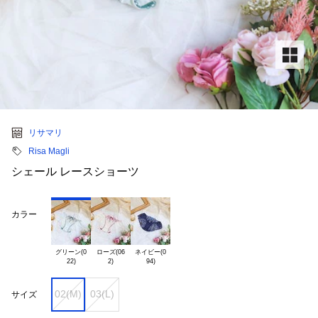
リサマリ
Risa Magli
シェール レースショーツ
カラー
グリーン(0

ローズ(06

ネイビー(0

02(M)
03(L)
サイズ