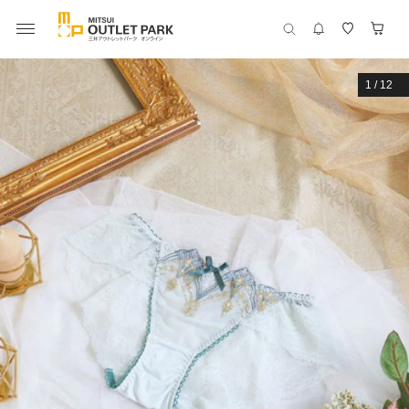
1
/
12