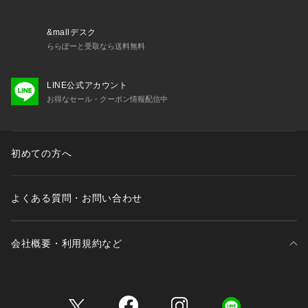
・72611 レースショーツ
・72613 フレアショーツ
・72616 サニタリー
&mallデスク
・32611 カップ付キャミソール
ららぽーと受取なら送料無料
・22611 タップパンツ
LINE公式アカウント
お得なセール・クーポン情報配信中
※照明の関係により、実際よりも色味が違って見える場合があ
ります。また、パソコン・スマートフォンなどの環境により、
若干製品と画像のカラーが異なる場合もございます。
初めての方へ
よくある質問・お問い合わせ
会社概要・利用規約など
三井不動産が展開する商業施設一覧