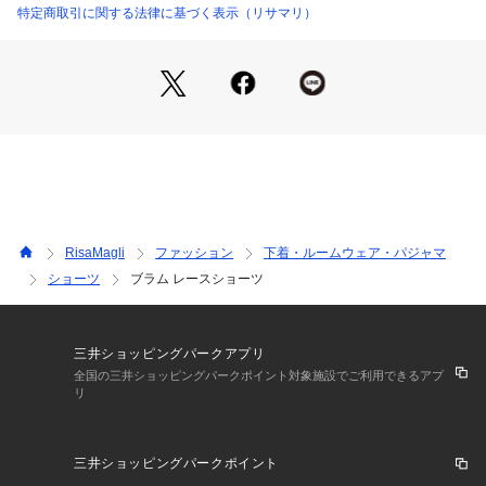
心地よくフィットします。足口にはゴムを使っていないので食
特定商取引に関する法律に基づく表示（リサマリ）
い込まず、少しゆとりをもった履き心地です。ボトムスへもシ
ョーツラインが響きません。
通気性がよく、快適にご着用いただけます。甘すぎず、大胆過
ぎない特別感溢れるデザインが、ラグジュアリーな大人の雰囲
気を演出します。
＜サイズ＞
M：ヒップ 87～95cm
L：ヒップ 92～100cm
RisaMagli
ファッション
下着・ルームウェア・パジャマ
＜商品仕様＞
ショーツ
ブラム レースショーツ
・バック部分伸縮性：あり
・フロント部分透け感：若干あり
＜関連アイテム＞
三井ショッピングパークアプリ
お揃いのアイテムは以下よりご確認ください。
全国の三井ショッピングパークポイント対象施設でご利用できるアプ
リ
・62610 ブラジャー（B・C・D）
・62611 ブラジャー（E・F）
・62612 ブラジャー（G・H）
三井ショッピングパークポイント
・72610 ノーマルショーツ