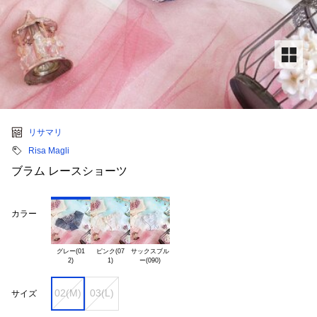
リサマリ
Risa Magli
ブラム レースショーツ
カラー
グレー(01

ピンク(07

サックスブル

02(M)
03(L)
サイズ