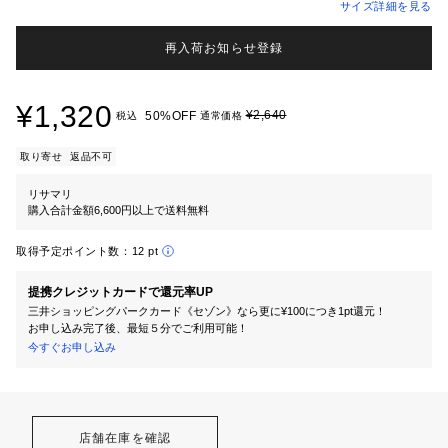
サイズ詳細を見る
再入荷お知らせ登録
¥1,320
¥2,640
50%OFF
税込
通常価格
取り寄せ
返品不可
リサマリ
購入合計金額6,600円以上で送料無料
取得予定ポイント数：
12 pt
提携クレジットカードで還元率UP
三井ショッピングパークカード《セゾン》なら更に¥100につき1pt還元！
お申し込み完了後、最短５分でご利用可能！
今すぐお申し込み
店舗在庫を確認