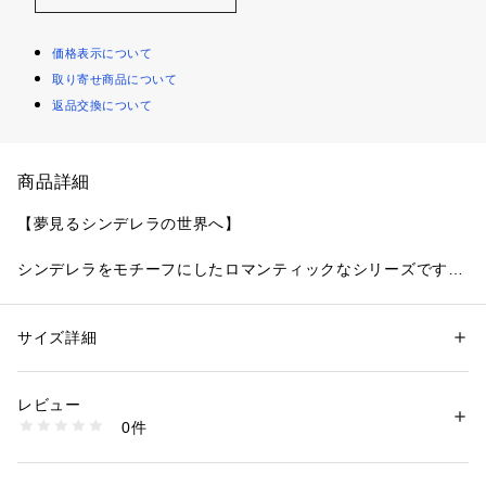
価格表示について
取り寄せ商品について
返品交換について
商品詳細
【夢見るシンデレラの世界へ】
シンデレラをモチーフにしたロマンティックなシリーズです。
レースはキラキラと光が舞う魔法の夜空をイメージ。夜空の中
にはお星さまのアップリケやラメ糸であしらった様々な曲線を
散りばめて、シンデレラを乗せた馬車が走っているような幻想
サイズ詳細
性別：
レディース
的なデザインに仕上がりました。アイテムやカラー展開も、見
カテゴリー：
ファッション
 ＞ 
下着・ルームウェア・パジャマ
 ＞ 
ショーツ
素材：ナイロン・ポリエステル・その他
ているだけで心ときめく気分を与えてくれるコレクションで
生産国：中国製
レビュー
す。
商品番号：
1095900000872 
（モール）
0件
N05-72611 （ショップ）
＜アイテム特徴・着用感＞
後身生地は総レースになっており、伸縮性のあるレースが肌に