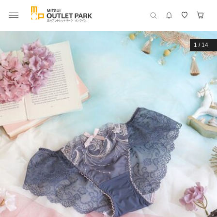
1
/
14