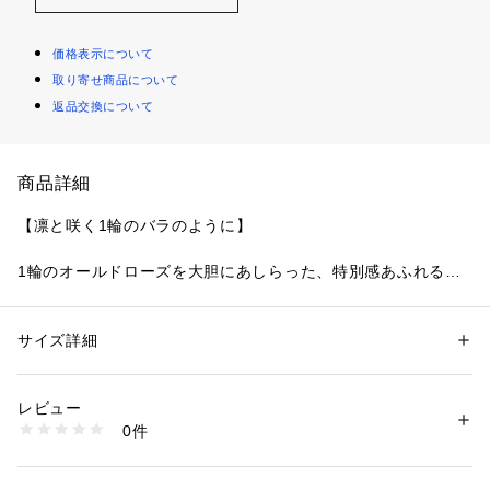
価格表示について
取り寄せ商品について
返品交換について
商品詳細
【凛と咲く1輪のバラのように】
1輪のオールドローズを大胆にあしらった、特別感あふれるプ
レミアムラインです。
ヴィンテージドレスをイメージしたレースは、繊細なステッチ
でリアルな茎や葉を刺しゅうして、その上から1輪のオールド
サイズ詳細
性別：
レディース
ローズのアップリケを添えることで完成される斬新なデザイン
カテゴリー：
ファッション
 ＞ 
下着・ルームウェア・パジャマ
 ＞ 
ショーツ
素材：ポリエステル・ナイロン・その他
に。グラデーションで立体的に仕上げたアップリケはさりげな
生産国：中国製
レビュー
くラメ糸をほどこし、まるで芸術作品のような重厚感とインパ
商品番号：
1095900000889 
（モール）
0件
クトを演出します。
N05-79256 （ショップ）
周りには小花や曲線を描く幾何学柄を散りばめて、オールドロ
ーズを引き立てる可愛らしい印象をプラス。クラシカルな印象