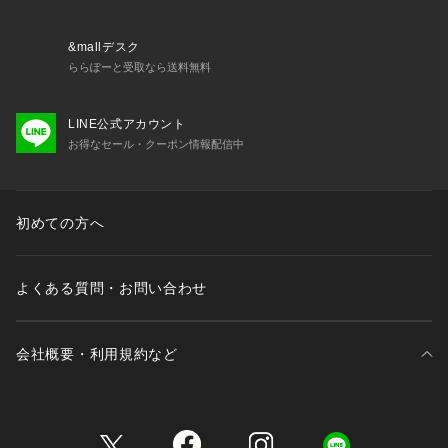
L：ヒップ 92～100cm
＜商品仕様＞
&mallデスク
・バック部分伸縮性：あり
ららぽーと受取なら送料無料
・クロッチ部分防水布使用
LINE公式アカウント
＜関連アイテム＞
お得なセール・クーポン情報配信中
お揃いのアイテムは以下よりご確認ください。
・69250 ブラジャー（B・C・D）
・69251 ブラジャー（E・F）
・69252 ブラジャー（G・H）
初めての方へ
・79250 ノーマルショーツ
よくある質問・お問い合わせ
会社概要・利用規約など
三井不動産が展開する商業施設一覧