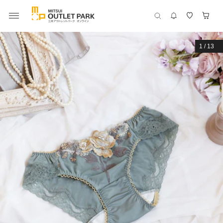
1
/
13