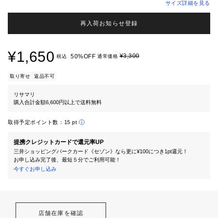
サイズ詳細を見る
再入荷お知らせ登録
¥1,650
¥3,300
50%OFF
税込
通常価格
取り寄せ
返品不可
リサマリ
購入合計金額6,600円以上で送料無料
取得予定ポイント数：
15 pt
提携クレジットカードで還元率UP
三井ショッピングパークカード《セゾン》なら更に¥100につき1pt還元！
お申し込み完了後、最短５分でご利用可能！
今すぐお申し込み
店舗在庫を確認