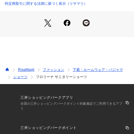
の中にも特別感あふれる豪華さを感じられます。
特定商取引に関する法律に基づく表示（リサマリ）
カラーはヴィンテージドレスを連想させるグリーン×イエロ
ー、女性らしい清楚な印象のピンク×アイボリー、貴婦人のよ
うな佇まいのおしゃれなブルー×パープルで展開しています。
日常のふとしたたたずまいも、美しいものへと変えてしまうよ
うなアイテムになれますように。ワンランク上の美しさを演出
した 「Risa Magli Reine（レーヌ）」ブランドの世界観をお
楽しみください。
＜アイテム特徴・着用感＞
Risa Magliのサニタリーショーツは、ブラジャーとペアでデザ
RisaMagli
ファッション
下着・ルームウェア・パジャマ
インをお作りしています。ブルーな日でもコーディネートを楽
ショーツ
フロリーナ サニタリーショーツ
しんで憂鬱な気分もHAPPYに。そんな願いをこめてお届けい
たします。気持ちの良い履き心地でストレスフリーにこだわり
ました。
クロッチ部分はカサカサと音がなりにくく、汚れの落としやす
三井ショッピングパークアプリ
い防水布を使用しております。足口にはレースを使用し、ボト
全国の三井ショッピングパークポイント対象施設でご利用できるアプ
リ
ムスへも響きにくくなっております。
＜サイズ＞
三井ショッピングパークポイント
M：ヒップ 87～95cm