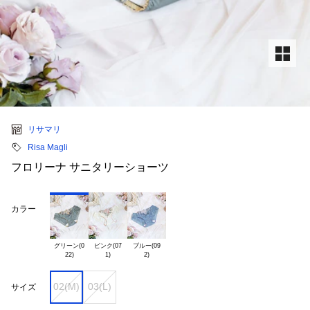
リサマリ
Risa Magli
フロリーナ サニタリーショーツ
カラー
グリーン(0

ピンク(07

ブルー(09

02(M)
03(L)
サイズ