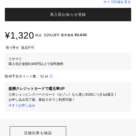
サイズ詳細を見る
再入荷お知らせ登録
¥1,320
¥2,640
50%OFF
税込
通常価格
取り寄せ
返品不可
リサマリ
購入合計金額6,600円以上で送料無料
取得予定ポイント数：
12 pt
提携クレジットカードで還元率UP
三井ショッピングパークカード《セゾン》なら更に¥100につき1pt還元！
お申し込み完了後、最短５分でご利用可能！
今すぐお申し込み
店舗在庫を確認