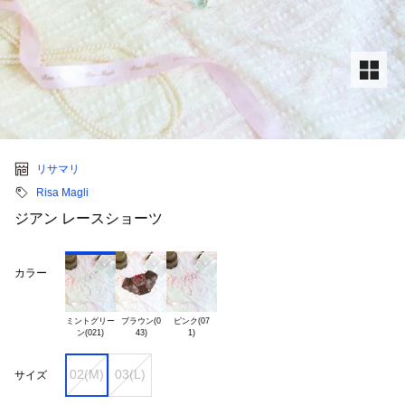
リサマリ
Risa Magli
ジアン レースショーツ
カラー
ミントグリー

ブラウン(0

ピンク(07

02(M)
03(L)
サイズ