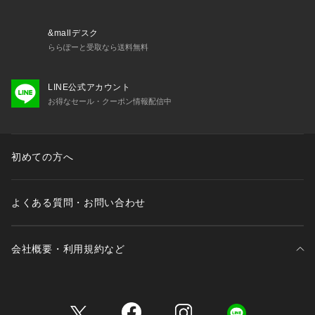
・62630 ブラジャー（B・C・D）
・62631 ブラジャー（E・F）
・62632 ブラジャー（G・H）
&mallデスク
・52633 ソフトブラ
ららぽーと受取なら送料無料
・72630 ノーマルショーツ
・72631 レースショーツ
LINE公式アカウント
・72633 フレアショーツ
お得なセール・クーポン情報配信中
・72634 Tバック
・12634 カップ付マキシワンピース
初めての方へ
※照明の関係により、実際よりも色味が違って見える場合があ
ります。また、パソコン・スマートフォンなどの環境により、
若干製品と画像のカラーが異なる場合もございます。
よくある質問・お問い合わせ
会社概要・利用規約など
三井不動産が展開する商業施設一覧