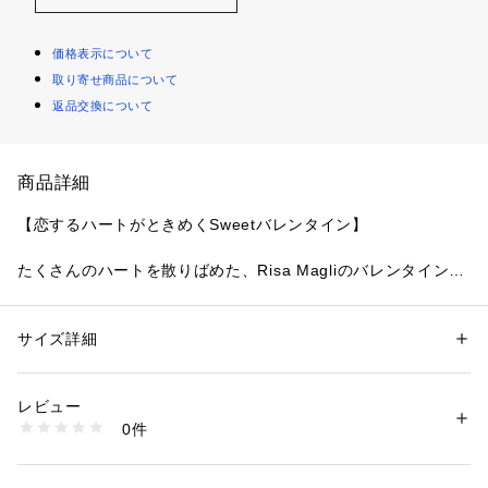
価格表示について
取り寄せ商品について
返品交換について
商品詳細
【恋するハートがときめくSweetバレンタイン】
たくさんのハートを散りばめた、Risa Magliのバレンタインシ
リーズです。
大小様々なハートをふんだんに刺しゅうしたレースは、ラメ糸
をあしらったチェーン風のハートがアクセントとなり、バレン
サイズ詳細
性別：
レディース
タインの心ときめくとびきりキュートなデザインに。レースに
カテゴリー：
ファッション
 ＞ 
下着・ルームウェア・パジャマ
 ＞ 
ショーツ
素材：ナイロン・ポリエステル・その他
はさりげなく「Sweet day」の文字を刺しゅうして、バレンタ
生産国：中国製
レビュー
インだけの遊び心もプラスしています。
商品番号：
1095900000922 
（モール）
0件
バックスタイルにはホールとアクセサリーをイメージしたハー
N05-72631 （ショップ）
トのアップリケをあしらい、思わず目をひく豪華なディテール
に仕上がりました。細部までこだわりを詰め込んだ、Sweetな