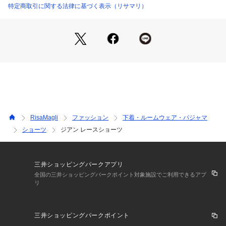
バレンタインコレクションをお楽しみください。
特定商取引に関する法律に基づく表示（リサマリ）
＜アイテム特徴・着用感＞
後身生地は総レースになっており、伸縮性のあるレースが肌に
心地よくフィットします。足口にはゴムを使っていないので食
い込まず、少しゆとりをもった履き心地です。ボトムスへもシ
ョーツラインが響きません。
通気性がよく、快適にご着用いただけます。甘すぎず、大胆過
ぎない特別感溢れるデザインが、ラグジュアリーな大人の雰囲
気を演出します。
RisaMagli
ファッション
下着・ルームウェア・パジャマ
＜サイズ＞
ショーツ
ジアン レースショーツ
M：ヒップ 87～95cm
L：ヒップ 92～100cm
＜商品仕様＞
三井ショッピングパークアプリ
・バック部分伸縮性：あり
全国の三井ショッピングパークポイント対象施設でご利用できるアプ
リ
・フロント部分透け感：若干あり
＜関連アイテム＞
三井ショッピングパークポイント
お揃いのアイテムは以下よりご確認ください。