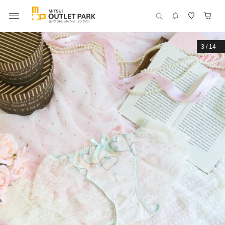
3
/
14