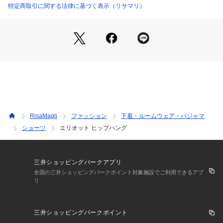
らしさを表現しました。
特定商取引に関する法律に基づく表示（リサマリ）
1つのデザインの中に7・8色もの刺しゅう糸を組み合わせてい
るのも、レーヌならではのこだわり。どこかクラシカルで洗練
された、大人の女性にぴったりなカラーで展開しています。
日常のふとしたたたずまいも、美しいものへと変えてしまうよ
うなアイテムになれますように。ワンランク上の美しさを演出
した 「Risa Magli Reine（レーヌ）」ブランドの世界観をお
楽しみください。
＜アイテム特徴・着用感＞
身生地は伸縮性のあるなめらかな素材を使用しているため、さ
RisaMagli
ファッション
下着・ルームウェア・パジャマ
らりとした気持ちの良い履き心地です。履き込みは浅く、サイ
ショーツ
エリオット ヒップハング
ドの幅が広いため安定感があります。
足口はレースを使用し、フィット感がある作りでしっかりとヒ
ップを覆い、食い込みの苦手な方にもおすすめです。
三井ショッピングパークアプリ
＜サイズ＞
全国の三井ショッピングパークポイント対象施設でご利用できるアプ
リ
M：ヒップ 87～95cm
L：ヒップ 92～100cm
三井ショッピングパークポイント
＜商品仕様＞