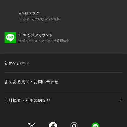
・バック部分伸縮性：あり
・フロント部分透け感：あり
&mallデスク
＜関連アイテム＞
ららぽーと受取なら送料無料
お揃いのアイテムは以下よりご確認ください。
・69200 ブラジャー（B・C・D）
LINE公式アカウント
・69201 ブラジャー（E・F）
お得なセール・クーポン情報配信中
・69202 ブラジャー（G・H）
・59203 ソフトブラ
・79200 ノーマルショーツ
・79201 レースショーツ
初めての方へ
・79204 Tバックショーツ
・79205 ヒップハング
・79206 サニタリーショーツ
よくある質問・お問い合わせ
会社概要・利用規約など
三井不動産が展開する商業施設一覧