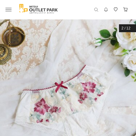
2
/
12