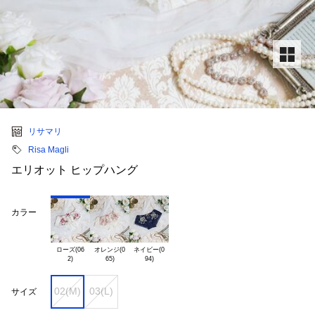
リサマリ
Risa Magli
エリオット ヒップハング
カラー
ローズ(06

オレンジ(0

ネイビー(0

02(M)
03(L)
サイズ