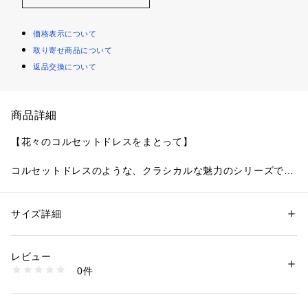
価格表示について
取り寄せ商品について
返品交換について
商品詳細
【花々のコルセットドレスをまとって】
コルセットドレスのような、クラシカルな魅力のシリーズで
す。
ロココ時代のドレスをイメージしたレースは、お花と幾何学模
様をあしらい、それぞれステッチを変化させることで華やかさ
サイズ詳細
性別：
レディース
と奥行きを演出。全体的に丸みのあるシルエットで、まるでコ
カテゴリー：
ファッション
 ＞ 
下着・ルームウェア・パジャマ
 ＞ 
ショーツ
素材：ポリエステル・ナイロン・その他
ルセットドレスをまとったかのような、豪華で気品あふれる美
生産国：中国製
レビュー
しさに仕上がりました。
商品番号：
1095900000947 
（モール）
0件
スカラップまでほどこされた曲線の刺しゅうは、格子状のステ
N05-79205 （ショップ）
ッチで太さを出して、思わず目をひくインパクトのあるデザイ
ンに。お花の花芯は中心を空けることで、絶妙な抜け感と可愛