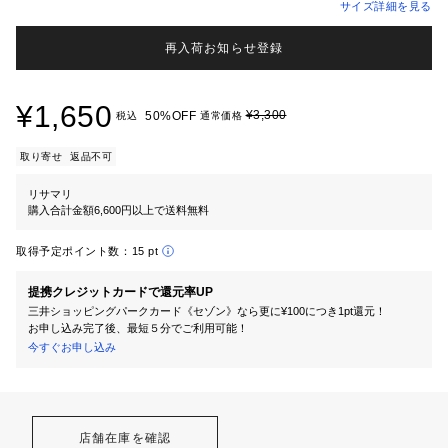
サイズ詳細を見る
再入荷お知らせ登録
¥1,650
¥3,300
50%OFF
税込
通常価格
取り寄せ
返品不可
リサマリ
購入合計金額6,600円以上で送料無料
取得予定ポイント数：
15 pt
提携クレジットカードで還元率UP
三井ショッピングパークカード《セゾン》なら更に¥100につき1pt還元！
お申し込み完了後、最短５分でご利用可能！
今すぐお申し込み
店舗在庫を確認