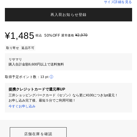
サイズ詳細を見る
再入荷お知らせ登録
¥1,485
¥2,970
50%OFF
税込
通常価格
取り寄せ
返品不可
リサマリ
購入合計金額6,600円以上で送料無料
取得予定ポイント数：
13 pt
提携クレジットカードで還元率UP
三井ショッピングパークカード《セゾン》なら更に¥100につき1pt還元！
お申し込み完了後、最短５分でご利用可能！
今すぐお申し込み
店舗在庫を確認