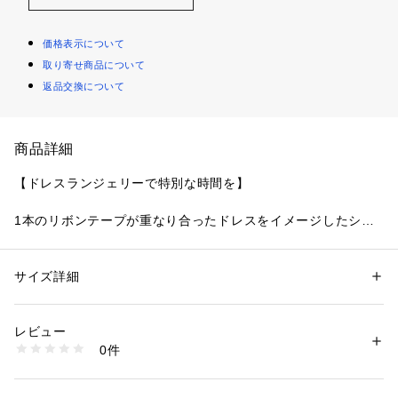
価格表示について
取り寄せ商品について
返品交換について
商品詳細
【ドレスランジェリーで特別な時間を】
1本のリボンテープが重なり合ったドレスをイメージしたシリ
ーズです。
ステッチを細かく入れたリボンテープの刺しゅうは、絶妙なカ
ーブを描きながら重なり合う様子を表現。フロントの上辺には
サイズ詳細
性別：
レディース
インケミレースをほどこすことで、着用したときにリボンテー
カテゴリー：
ファッション
 ＞ 
下着・ルームウェア・パジャマ
 ＞ 
ショーツ
素材：ポリエステル・ナイロン・その他
プの隙間から肌が透け、他にはない立体感のある豪華なデザイ
生産国：中国製
レビュー
ンに仕上がりました。
商品番号：
1095900001917 
（モール）
0件
カラーは深みのあるトーンで気品あふれるブラウン、ボルド
N05-79086 （ショップ）
ー、ブルーで展開。ワンカラーでありながらも繊細なネットで
ヌーディーに仕上げ、まるでオートクチュールのドレスのよう