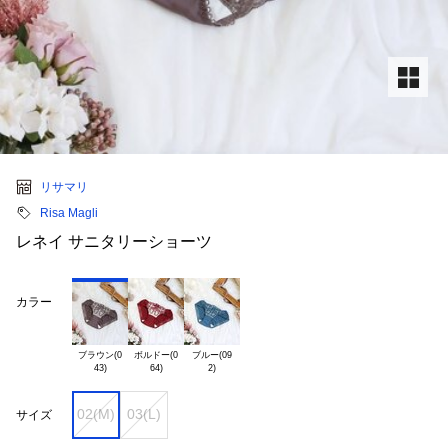
リサマリ
Risa Magli
レネイ サニタリーショーツ
カラー
ブラウン(0

ボルドー(0

ブルー(09

02(M)
03(L)
サイズ