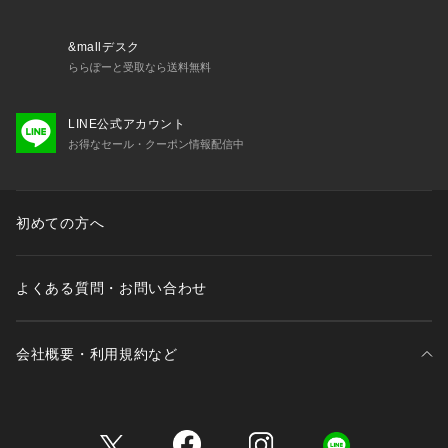
・バック部分伸縮性：あり
・クロッチ部分防水布使用
&mallデスク
＜関連アイテム＞
ららぽーと受取なら送料無料
お揃いのアイテムは以下よりご確認ください。
・69080 ブラジャー（B・C・D）
LINE公式アカウント
・69081 ブラジャー（E・F）
お得なセール・クーポン情報配信中
・69082 ブラジャー（G・H）
・49083 おやすみブラ（M・L）
・49084 おやすみブラ（LL）
・49085 おやすみブラ（3L）
初めての方へ
・79080 ノーマルショーツ
・79081 レースショーツ
・79082 リボンショーツ
よくある質問・お問い合わせ
・79084
会社概要・利用規約など
三井不動産が展開する商業施設一覧