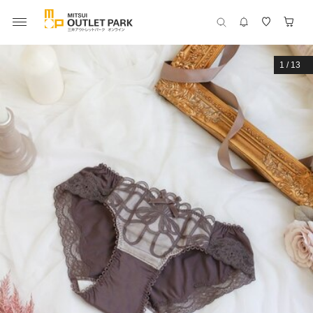
1
/
13