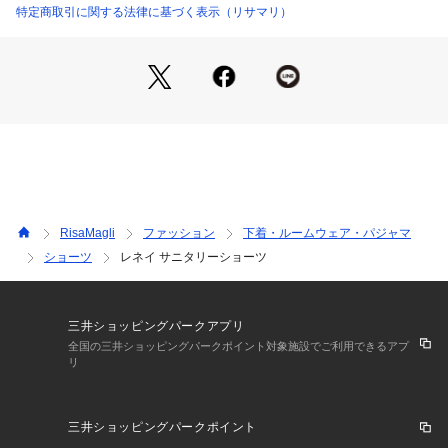
な印象を与えてくれます。
特定商取引に関する法律に基づく表示（リサマリ）
日常のふとしたたたずまいも、美しいものへと変えてしまうよ
うなアイテムになれますように。ワンランク上の美しさを演出
した 「Risa Magli Reine（レーヌ）」ブランドの世界観をお
楽しみください。
＜アイテム特徴・着用感＞
Risa Magliのサニタリーショーツは、ブラジャーとペアでデザ
インをお作りしています。ブルーな日でもコーディネートを楽
しんで憂鬱な気分もHAPPYに。そんな願いをこめてお届けい
たします。
RisaMagli
ファッション
下着・ルームウェア・パジャマ
気持ちの良い履き心地でストレスフリーにこだわりました。ク
ショーツ
レネイ サニタリーショーツ
ロッチ部分はカサカサと音がなりにくく、汚れの落としやすい
防水布を使用しております。足口にはレースを使用し、ボトム
スへも響きにくくなっております。
三井ショッピングパークアプリ
＜サイズ＞
全国の三井ショッピングパークポイント対象施設でご利用できるアプ
リ
M：ヒップ 87～95cm
L：ヒップ 92～100cm
三井ショッピングパークポイント
＜商品仕様＞