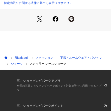
に。
特定商取引に関する法律に基づく表示（リサマリ）
格式高いドレスをまとった女性を連想させる、新しい自分に導
いてくれるコレクションです。
日常のふとしたたたずまいも、美しいものへと変えてしまうよ
うなアイテムになれますように。ワンランク上の美しさを演出
する 【Risa Magli Reine（レーヌ）】ブランドの世界観をお
楽しみください。
＜アイテム特徴ご着用感＞
後身生地は総レースになっており、伸縮性のあるレースが肌に
心地よくフィットします。足口にはゴムを使っていないため食
RisaMagli
ファッション
下着・ルームウェア・パジャマ
い込まず、少しゆとりをもった履き心地です。ボトムスへもシ
ショーツ
スカイラー レースショーツ
ョーツラインが響きません。通気性がよく、快適にご着用いた
だけます。甘すぎず、大胆過ぎない特別感溢れるデザインがラ
グジュアリーな大人な雰囲気を演出します。
三井ショッピングパークアプリ
＜サイズ＞
全国の三井ショッピングパークポイント対象施設でご利用できるアプ
リ
M：ヒップ 87～95cm
L：ヒップ 92～100cm
三井ショッピングパークポイント
＜商品仕様＞