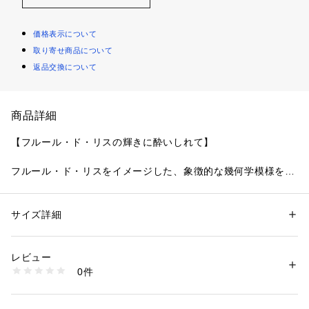
価格表示について
取り寄せ商品について
返品交換について
商品詳細
【フルール・ド・リスの輝きに酔いしれて】
フルール・ド・リスをイメージした、象徴的な幾何学模様をま
とったシリーズです。
レースへ大胆にデザインされた幾何学模様と小花は、繊細なス
テッチでより華やかさを演出。あしらわれた上品なラメ糸の輝
サイズ詳細
性別：
レディース
きが組み合わさり、王室を感じさせる気品高い印象に仕上がり
カテゴリー：
ファッション
 ＞ 
下着・ルームウェア・パジャマ
 ＞ 
ショーツ
素材：ナイロン・ポリエステル・ポリウレタン
ました。周りに散りばめられた差し色のモチーフは、立体感の
生産国：中国製
レビュー
あるウーリー糸でほどこすことで、デザインに奥行きと可愛ら
商品番号：
1095900001970 
（モール）
0件
しさをプラスしています。
N05-79071 （ショップ）
レースの模様から着想を得たアップリケは、バックスタイルに
贅沢にあしらい、カメオのブローチのような豪華さと存在感