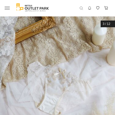
3
/
12