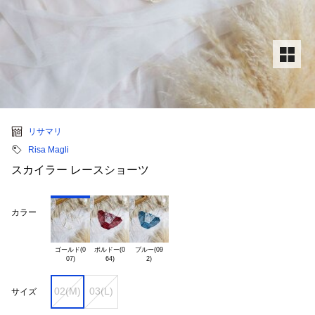
リサマリ
Risa Magli
スカイラー レースショーツ
カラー
ゴールド(0

ボルドー(0

ブルー(09

02(M)
03(L)
サイズ