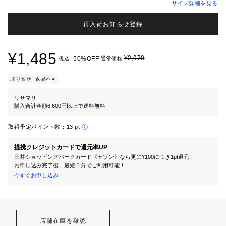
サイズ詳細を見る
再入荷お知らせ登録
¥1,485
¥2,970
50%OFF
税込
通常価格
取り寄せ
返品不可
リサマリ
購入合計金額6,600円以上で送料無料
取得予定ポイント数：
13 pt
提携クレジットカードで還元率UP
三井ショッピングパークカード《セゾン》なら更に¥100につき1pt還元！
お申し込み完了後、最短５分でご利用可能！
今すぐお申し込み
店舗在庫を確認