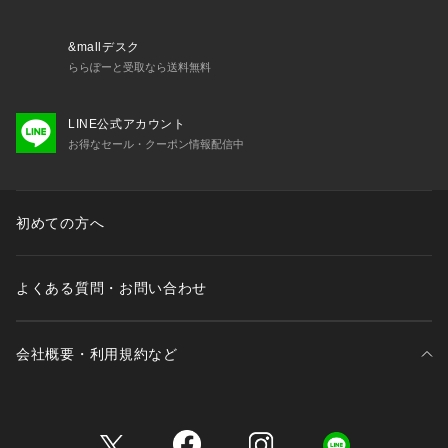
・69060 ブラジャー（B・C・D）
・69061 ブラジャー（E・F）
・69062 ブラジャー（G・H）
&mallデスク
・79060 ノーマルショーツ
ららぽーと受取なら送料無料
・79061 レースショーツ
・79062 リボンショーツ
LINE公式アカウント
・79063 フレアショーツ
お得なセール・クーポン情報配信中
・79064 Tバックショーツ
・79066 サニタリーショーツ
・39060 キャミソール
・29061 タップパンツ
初めての方へ
よくある質問・お問い合わせ
会社概要・利用規約など
三井不動産が展開する商業施設一覧