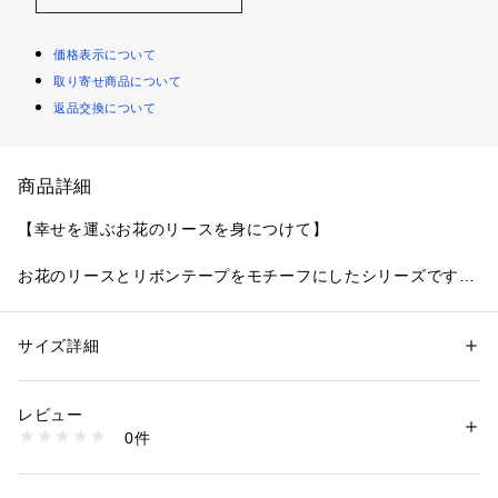
価格表示について
取り寄せ商品について
返品交換について
商品詳細
【幸せを運ぶお花のリースを身につけて】
お花のリースとリボンテープをモチーフにしたシリーズです。
円を描いたバージニアストックのお花と、ふんわり揺れるリボ
ンテープの刺しゅうを組み合わせて、まるでいくつものリース
を飾ったような可憐なデザインに仕上がりました。メインのお
サイズ詳細
性別：
レディース
花は花びら1枚1枚に繊細なカラーのグラデーションをほどこ
カテゴリー：
ファッション
 ＞ 
下着・ルームウェア・パジャマ
 ＞ 
ショーツ
素材：ナイロン・ポリエステル・その他
し、華やかな印象に。
生産国：中国製
レビュー
リボンテープは対照的に、1色の刺しゅう糸とラフなステッチ
商品番号：
1095900001989 
（モール）
0件
であしらうことで、奥行きのあるデザインを演出します。花芯
N05-79064 （ショップ）
やリボンテープにはさりげなくラメ糸をあしらい、太陽の光に
照らされてリースがキラキラと輝く様子を表現しました。バッ