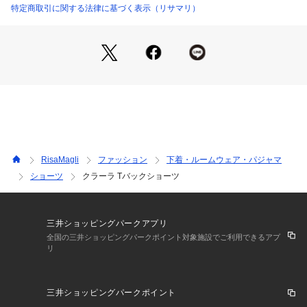
クスタイルには小さなリースのアップリケを添えて、とびきり
特定商取引に関する法律に基づく表示（リサマリ）
の可愛らしさを後押しします。
カラーは身に付けるだけでHappyな気分にしてくれるような、
クリーム、ピンク、ブルーで展開しています。
＜アイテム特徴・着用感＞
Tバックショーツは他のショーツに比べ布面積が少ないため通
気性がよく、ムレにくいため快適にご着用いただけます。ショ
ーツのラインが気にならないためボトムスの種類を問わず幅広
くご着用いただけます。
RisaMagli
ファッション
下着・ルームウェア・パジャマ
＜サイズ＞
ショーツ
クラーラ Tバックショーツ
M：ヒップ 87～95cm
L：ヒップ 92～100cm
＜商品仕様＞
三井ショッピングパークアプリ
・バック部分伸縮性：あり
全国の三井ショッピングパークポイント対象施設でご利用できるアプ
リ
・フロント部分透け感：若干あり 
＜関連アイテム＞
三井ショッピングパークポイント
お揃いのアイテムは以下よりご確認ください。