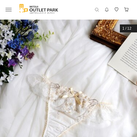
1
/
12