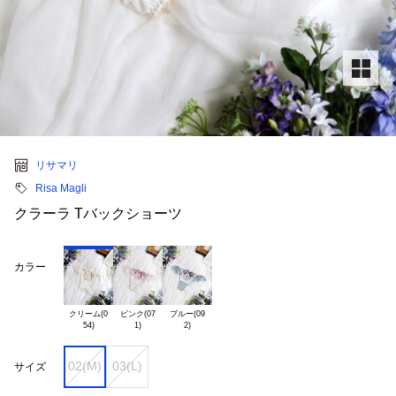
リサマリ
Risa Magli
クラーラ Tバックショーツ
カラー
クリーム(0

ピンク(07

ブルー(09

02(M)
03(L)
サイズ