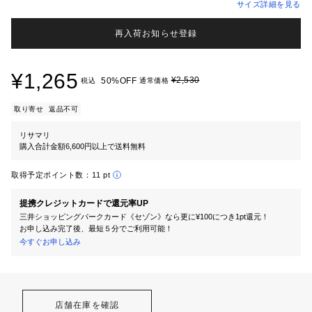
サイズ詳細を見る
再入荷お知らせ登録
¥1,265
¥2,530
50%OFF
税込
通常価格
取り寄せ
返品不可
リサマリ
購入合計金額6,600円以上で送料無料
取得予定ポイント数：
11 pt
提携クレジットカードで還元率UP
三井ショッピングパークカード《セゾン》なら更に¥100につき1pt還元！
お申し込み完了後、最短５分でご利用可能！
今すぐお申し込み
店舗在庫を確認