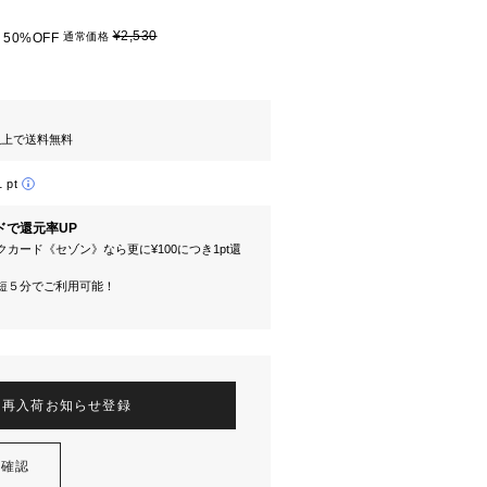
¥2,530
50%OFF
通常価格
円以上で送料無料
1 pt
ドで還元率UP
カード《セゾン》なら更に¥100につき1pt還
短５分でご利用可能！
再入荷お知らせ登録
を確認