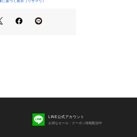
、繊細な華やかさを演出します。フロ
律に基づく表示（リサマリ）
ップリケとリンクしたストーンチャー
ソフトチュールの大ぶりなリボンをあ
着用感＞
が付いているため、リボンがほどけて
てしまう心配はありません。リボンシ
方にもおすすめしたいアイテムです。
cm
0cm
性：若干あり
け感：若干あり
LINE公式アカウント
は以下よりご確認ください。
お得なセール・クーポン情報配信中
ャー（B・C・D）
ャー（E・F）