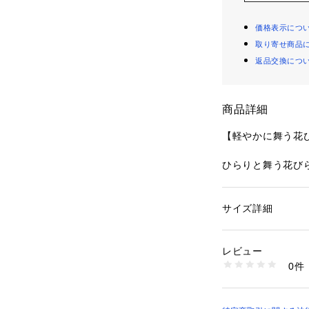
価格表示につ
取り寄せ商品
返品交換につ
商品詳細
【軽やかに舞う花
ひらりと舞う花び
ズです。
ラフなタッチで刺
は、あえて正面で
サイズ詳細
性別：
レディース
て、動きのある印
カテゴリー：
ファッ
ショーツ
ンに。その上から
素材：ナイロン・ポ
レビュー
ーアップリケを重
生産国：中国製
0件
仕上がりました。
商品番号：
10959000
N05-72592 （ショ
花芯のステッチは
ポイントできらめ