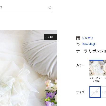
？
3
/
18
リサマリ
Risa Magli
ナーラ リボンシ
カラー
ミントグリー

ピ
02(M)
03
サイズ