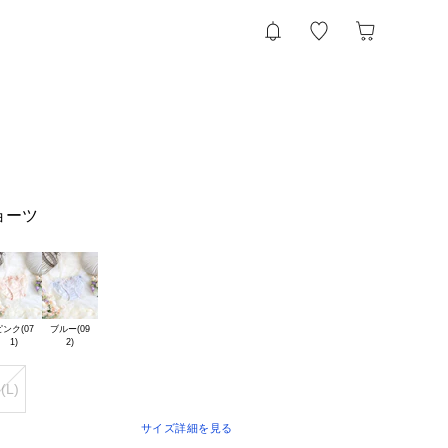
ョーツ
ンク(07

ブルー(09

(L)
サイズ詳細を見る