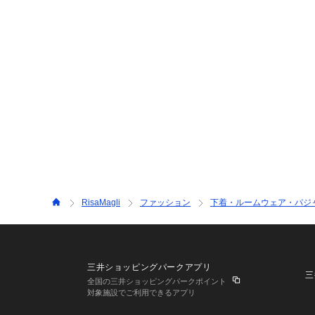
RisaMagli
ファッション
下着・ルームウェア・パジ
三井ショッピングパークアプリ
三
全国の三井ショッピングパークポイント
対象施設でご利用できるアプリ