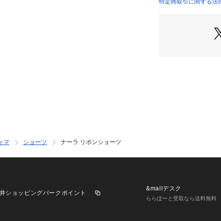
ントーンの中にも
特定商取引に関する法
ントリボンにはア
ムを、サイドには
しらいました。
＜アイテム特徴・
両サイドにはゴム
もショーツが脱げ
ョーツが初めての
＜サイズ＞
M：ヒップ 87～95
L：ヒップ 92～10
ャマ
ショーツ
ナーラ リボンショーツ
＜商品仕様＞
・バック部分伸縮
・フロント部分透
＜関連アイテム＞
&mallデスク
井ショッピングパークポイント
お揃いのアイテム
ららぽーと受取なら送料無料
・62590 ブラジ
・62591 ブラジ