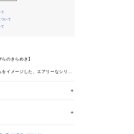
いて
について
いて
びらのきらめき】
らをイメージした、エアリーなシリー
しゅうされた花々が重なり合うレース
はなく横向きのお花をモチーフにし
象の中にも上品さを感じられるデザイ
ション
 ＞ 
下着・ルームウェア・パジャマ
 ＞ 
輝くラインストーンをあしらったシア
リエステル・その他
ねることで、軽やかで涼しげな印象に
02068 
（モール）
ップ）
3色のグラデーションをほどこして、
くラメ糸をプラス。落ち着きのあるワ