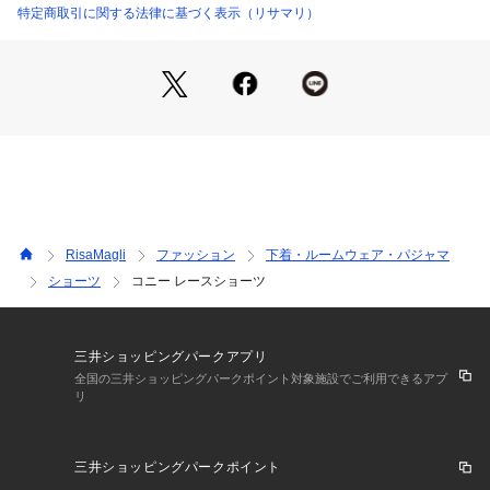
後身生地は総レースになっており、伸縮性のあるレースが肌に
特定商取引に関する法律に基づく表示（リサマリ）
心地よくフィットします。足口にはゴムを使っていないので食
い込まず、少しゆとりをもった履き心地です。ボトムスへもシ
ョーツラインが響きません。通気性がよく、快適にご着用いた
だけます。甘すぎず、大胆過ぎない特別感溢れるデザインが、
ラグジュアリーな大人の雰囲気を演出します。
＜サイズ＞
M：ヒップ 87～95cm
L：ヒップ 92～100cm
RisaMagli
ファッション
下着・ルームウェア・パジャマ
＜商品仕様＞
ショーツ
コニー レースショーツ
・バック部分伸縮性：あり
・フロント部分透け感：若干あり
＜関連アイテム＞
三井ショッピングパークアプリ
お揃いのアイテムは以下よりご確認ください。
全国の三井ショッピングパークポイント対象施設でご利用できるアプ
リ
・62640 ブラジャー（B・C・D）
・62641 ブラジャー（E・F）
・62642 ブラジャー（G・H）
三井ショッピングパークポイント
・72640 ノーマルショーツ