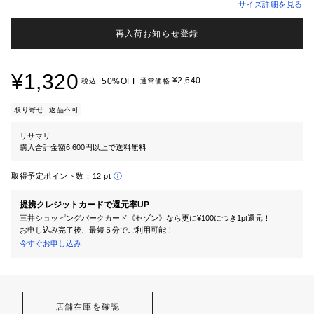
サイズ詳細を見る
再入荷お知らせ登録
¥1,320
¥2,640
50%OFF
税込
通常価格
取り寄せ
返品不可
リサマリ
購入合計金額6,600円以上で送料無料
取得予定ポイント数：
12 pt
提携クレジットカードで還元率UP
三井ショッピングパークカード《セゾン》なら更に¥100につき1pt還元！
お申し込み完了後、最短５分でご利用可能！
今すぐお申し込み
店舗在庫を確認