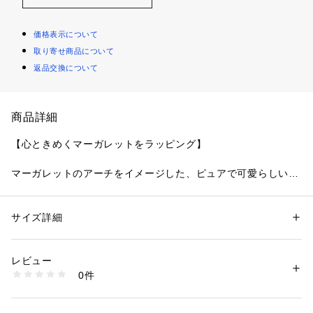
価格表示について
取り寄せ商品について
返品交換について
商品詳細
【心ときめくマーガレットをラッピング】
マーガレットのアーチをイメージした、ピュアで可愛らしいシ
リーズです。レースにはぷっくりとしたステッチでアーチのよ
うな半円のデザインをあしらい、チェック柄やスカラップのド
ット柄を組み合わせて、とびきりガーリーなスタイルに仕上が
サイズ詳細
性別：
レディース
りました。全体に散りばめた小さなマーガレットのお花は、ウ
カテゴリー：
ファッション
 ＞ 
下着・ルームウェア・パジャマ
 ＞ 
ショーツ
素材：ナイロン・ポリエステル・その他
ーリー糸で刺しゅうすることで、上品なフェミニンさを演出。
生産国：中国製
レビュー
ポイントでほどこしたラメ糸はキラキラと繊細なきらめきで、
商品番号：
1095900002127 
（モール）
0件
さりげない華やかさをプラスしました。
N05-72641 （ショップ）
＜アイテム特徴・着用感＞