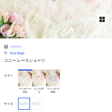
リサマリ
Risa Magli
コニー レースショーツ
カラー
アイボリー(

ピンク(07

ラベンダー(

02(M)
03(L)
サイズ