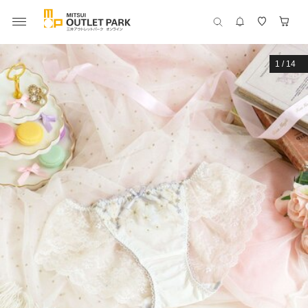
1
/
14