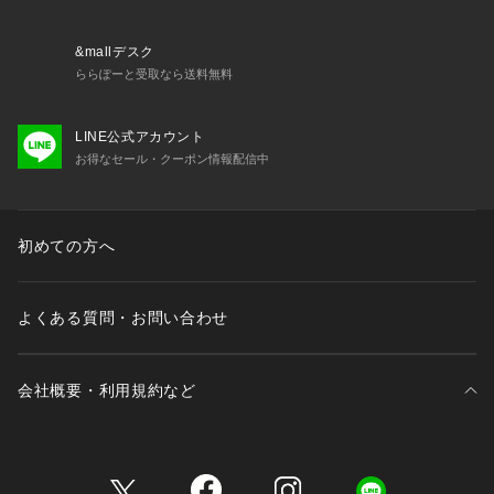
・72641 レースショーツ
・72643 フレアショーツ
・72646 サニタリー
&mallデスク
・12640 スリップ
ららぽーと受取なら送料無料
LINE公式アカウント
※照明の関係により、実際よりも色味が違って見える場合があ
お得なセール・クーポン情報配信中
ります。また、パソコン・スマートフォンなどの環境により、
若干製品と画像のカラーが異なる場合もございます。
初めての方へ
よくある質問・お問い合わせ
会社概要・利用規約など
三井不動産が展開する商業施設一覧