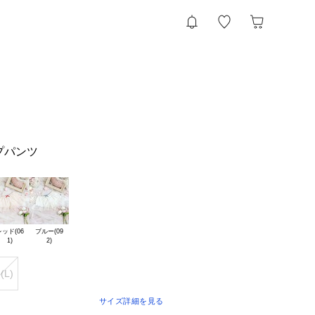
プパンツ
ッド(06

ブルー(09

(L)
サイズ詳細を見る