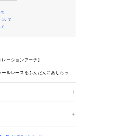
いて
について
いて
コレーションアーチ】
ュールレースをふんだんにあしらった
す。ドットアーチの可愛らしさを十分
インは、サイドにふんわり揺れるスリ
イントでケミカルアップリケをプラ
華やかさを演出しました。色展開はガ
ション
 ＞ 
下着・ルームウェア・パジャマ
 ＞ 
ら、爽やかなブルー、アウターライク
リエステル・ポリウレタン
カラーによって違った表情をお楽しみ
02141 
（モール）
ップ）
着用感＞