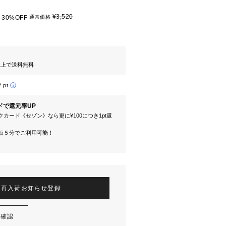
¥3,520
30%OFF
通常価格
円以上で送料無料
2 pt
ドで還元率UP
カード《セゾン》なら更に¥100につき1pt還
短５分でご利用可能！
再入荷お知らせ登録
を確認