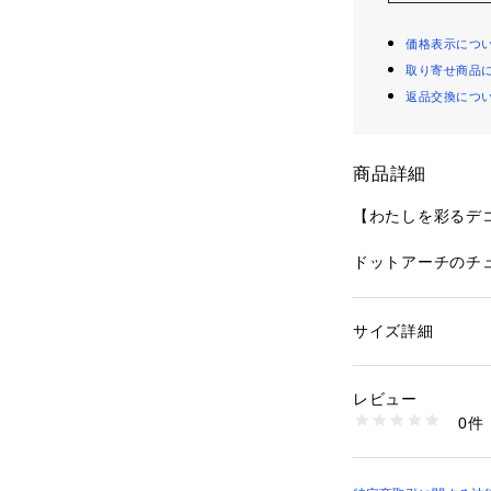
価格表示につ
取り寄せ商品
返品交換につ
商品詳細
【わたしを彩るデ
ドットアーチのチ
可憐なシリーズで
に引き立てたデザ
ットを入れて、ポ
サイズ詳細
性別：
レディース
ス。女の子らしい
カテゴリー：
ファッ
ブラ&ショーツ
ーリーなレッドか
素材：ナイロン・ポ
レビュー
なブラックまで、
生産国：中国製
0件
いただけます。
商品番号：
10959000
N05-24521 （ショ
＜アイテム特徴・