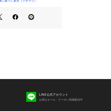
よい素材を使用しており、さらりとし
律に基づく表示（リサマリ）
心地です。伸縮性があり、ご着用して
じにくい仕様になっております。
5cm（総丈：約30cm）
00cm（総丈：約30cm）
：あり
ム内蔵
は以下よりご確認ください。
ャー（B・C）
ャー（D・E・F）
ャー（G・H）
ルショーツ
ショーツ
LINE公式アカウント
ショーツ
お得なセール・クーポン情報配信中
ー
付キャミソール