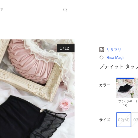
？
1
/
12
リサマリ
Risa Magli
プティット タッ
カラー
ブラック(0

レ
02(M)
03
サイズ