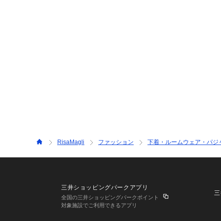
RisaMagli
ファッション
下着・ルームウェア・パジ
三井ショッピングパークアプリ
三
全国の三井ショッピングパークポイント
対象施設でご利用できるアプリ