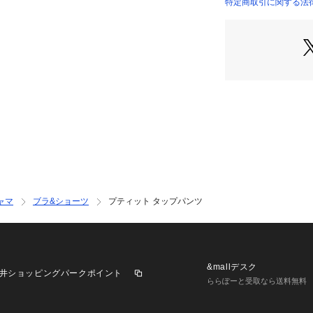
身生地はすべりが
特定商取引に関する法
た気持ちの良い着
いてストレスを感
＜サイズ＞
M：ヒップ 87～9
L：ヒップ 92～1
＜商品仕様＞
・身生地の伸縮性
・ウエスト部分ゴ
＜関連アイテム＞
お揃いのアイテム
ャマ
ブラ&ショーツ
プティット タップパンツ
・64520 ブラジ
・64521 ブラジ
・64522 ブラジ
・74520 ノーマ
・74521 レース
&mallデスク
井ショッピングパークポイント
・74523 フレア
ららぽーと受取なら送料無料
・74526 サニタリ
・34521 カップ