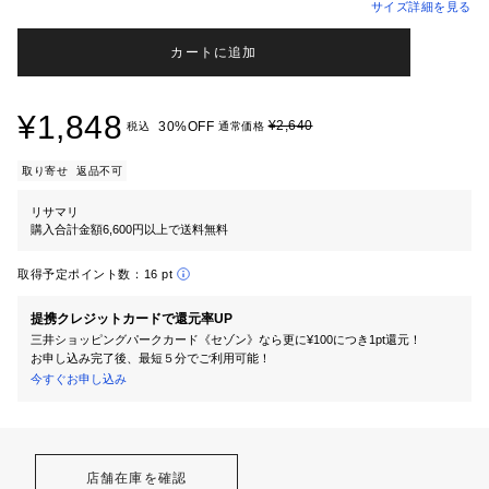
サイズ詳細を見る
カートに追加
¥1,848
¥2,640
30%OFF
税込
通常価格
取り寄せ
返品不可
リサマリ
購入合計金額6,600円以上で送料無料
取得予定ポイント数：
16 pt
提携クレジットカードで還元率UP
三井ショッピングパークカード《セゾン》なら更に¥100につき1pt還元！
お申し込み完了後、最短５分でご利用可能！
今すぐお申し込み
店舗在庫を確認