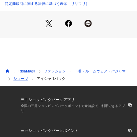
な印象の新しいリサマリをお楽しみいただけます。
特定商取引に関する法律に基づく表示（リサマリ）
＜アイテム特徴・着用感＞
Tバックショーツは他のショーツに比べ布面積が少ないため通
気性がよく、ムレにくいため快適にご着用いただけます。ショ
ーツのラインが気にならないため、ボトムスの種類を問わず幅
広くご着用いただけます。
＜サイズ＞
M：ヒップ 87～95cm
L：ヒップ 92～100cm
RisaMagli
ファッション
下着・ルームウェア・パジャマ
ショーツ
アイシャ Tバック
＜商品仕様＞
・バック部分伸縮性：あり
・フロント部分透け感：若干あり
三井ショッピングパークアプリ
＜関連アイテム＞
全国の三井ショッピングパークポイント対象施設でご利用できるアプ
リ
お揃いのアイテムは以下よりご確認ください。
・64510 ブラジャー（B・C）
・64511 ブラジャー（D・E・F）
三井ショッピングパークポイント
・64512 ブラジャー（G・H・I）