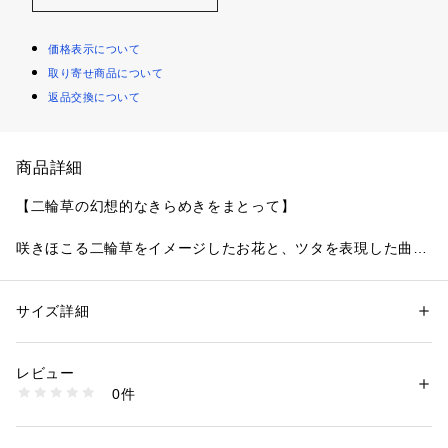
価格表示について
取り寄せ商品について
返品交換について
商品詳細
【二輪草の幻想的なきらめきをまとって】
咲きほこる二輪草をイメージしたお花と、ツタを表現した曲線
をふんだんにあしらったシリーズです。二輪草はあたたかみの
あるウーリー糸で刺繍して、やわらかく可愛らしい表情をプラ
ス。対照的に色とりどりの曲線は太めのステッチやラメ糸、ド
サイズ詳細
性別：
レディース
ット柄をほどこすことで、ひときわ華やかな印象に仕上がりま
カテゴリー：
ファッション
 ＞ 
下着・ルームウェア・パジャマ
 ＞ 
ショーツ
素材：ナイロン・ポリエステル・その他
した。まるで二輪草が光に照らされているかのような、きらめ
生産国：中国製
レビュー
きが幾重にも折り重なる、幻想的な世界観を表現しています。
商品番号：
1095900002154 
（モール）
0件
フロントリボンの中央にはキラキラと輝くストーンチャーム
N05-74514 （ショップ）
を、サイドにはインパクトのあるアップリケをあしらいまし
た。色使いは全体的にはっきりとした配色で、おしゃれで豪華