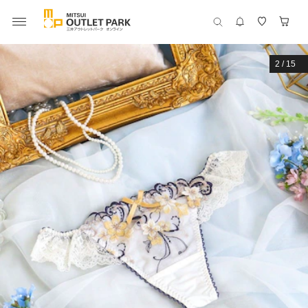
2
/
15