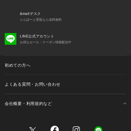
・74510 ノーマルショーツ
・74511 レースショーツ
・74512 リボンショーツ
&mallデスク
・74514 Tバック
ららぽーと受取なら送料無料
・74516 サニタリー
・34511 カップ付キャミソール
LINE公式アカウント
・24511 タップパンツ
お得なセール・クーポン情報配信中
初めての方へ
よくある質問・お問い合わせ
会社概要・利用規約など
三井不動産が展開する商業施設一覧