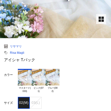
リサマリ
Risa Magli
アイシャ Tバック
カラー
マスタード(

ピンク(07

ブルー(09

02(M)
03(L)
サイズ