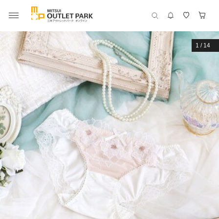
1
/
14