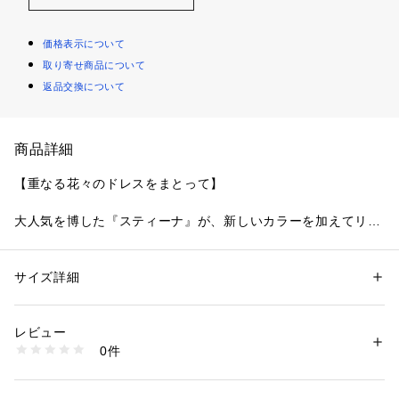
価格表示について
取り寄せ商品について
返品交換について
商品詳細
【重なる花々のドレスをまとって】
大人気を博した『スティーナ』が、新しいカラーを加えてリバ
イバル。繊細なチュールへお花のステッチを散りばめたレース
の上に、アップリケをふんだんに重ねづけすることにより、透
明感の中に立体感を演出したデザインに仕上がりました。花芯
サイズ詳細
性別：
レディース
にあしらったラメ糸以外をワントーンにすることで、いくつも
カテゴリー：
ファッション
 ＞ 
下着・ルームウェア・パジャマ
 ＞ 
ショーツ
素材：ポリエステル・ナイロン・ポリウレタン
重なり合った花びらがとても上品でエレガントなイメージを与
生産国：中国製
レビュー
えてくれます。
商品番号：
1095900002170 
（モール）
0件
日常のふとしたたたずまいも、美しいものへと変えてしまうよ
N05-74556 （ショップ）
うなアイテムになれますように。ワンランク上の美しさを演出
した 「Risa Magli Reine（レーヌ）」ブランドの世界観をお