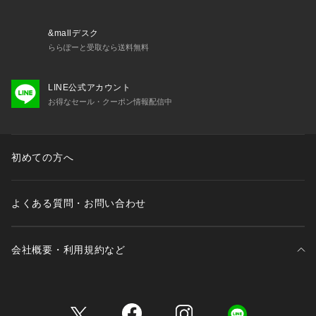
・64550 ブラジャー（B・C）
・64551 ブラジャー（D・E・F）
・64552 ブラジャー（G・H）
&mallデスク
・44553 おやすみブラ（M・L）
ららぽーと受取なら送料無料
・44554 おやすみブラ（LL）
・44555 おやすみブラ（3L）
LINE公式アカウント
・74550 ノーマルショーツ
お得なセール・クーポン情報配信中
・74551 レースショーツ
・74552 リボンショーツ
・74554 Tバック
・74556 サニタリー
初めての方へ
・14550 スリップ
よくある質問・お問い合わせ
※照明の関係により、実際よりも色味が違って見える場合があ
ります。また、パソコン・スマー
会社概要・利用規約など
三井不動産が展開する商業施設一覧