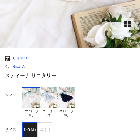
リサマリ
Risa Magli
スティーナ サニタリー
カラー
ホワイト(0

グレー(01

ネイビー(0

02(M)
03(L)
サイズ