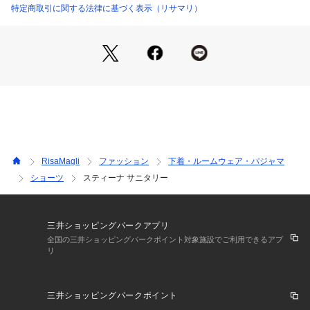
楽しみください。
特定商取引に関する法律に基づく表示（リサマリ）
＜アイテム特徴・着用感＞
Risa Magliのサニタリーショーツは、ブラジャーとペアでデザ
インをお作りしています。ブルーな日でもコーディネートを楽
しんで憂鬱な気分もHAPPYに。そんな願いをこめてお届けい
たします。気持ちの良い履き心地でストレスフリーにこだわり
ました。クロッチ部分はカサカサと音がなりにくく、汚れの落
としやすい防水布を使用しております。足口にはレースを使用
し、ボトムスへも響きにくくなっております。
RisaMagli
ファッション
下着・ルームウェア・パジャマ
＜サイズ＞
ショーツ
スティーナ サニタリー
M：ヒップ 87～95cm
L：ヒップ 92～100cm
＜商品仕様＞
三井ショッピングパークアプリ
・バック部分伸縮性：あり
全国の三井ショッピングパークポイント対象施設でご利用できるアプ
リ
・クロッチ部分防水布使用
＜関連アイテム＞
三井ショッピングパークポイント
お揃いのアイテムは以下よりご確認ください。