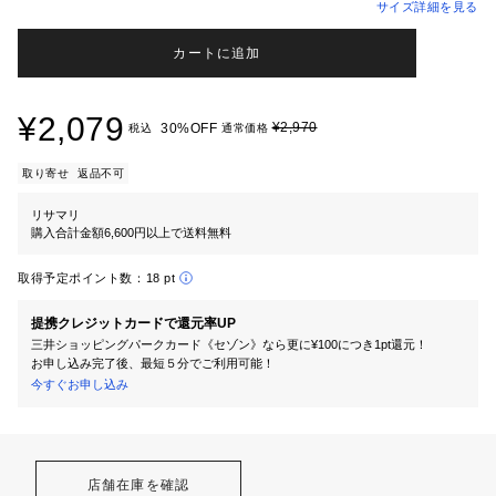
サイズ詳細を見る
カートに追加
¥2,079
¥2,970
30%OFF
税込
通常価格
取り寄せ
返品不可
リサマリ
購入合計金額6,600円以上で送料無料
取得予定ポイント数：
18 pt
提携クレジットカードで還元率UP
三井ショッピングパークカード《セゾン》なら更に¥100につき1pt還元！
お申し込み完了後、最短５分でご利用可能！
今すぐお申し込み
店舗在庫を確認