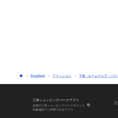
RisaMagli
ファッション
下着・ルームウェア・パジ
三井ショッピングパークアプリ
三
全国の三井ショッピングパークポイント
対象施設でご利用できるアプリ