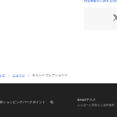
＜アイテム特徴・
特定商取引に関する法
ふわりと広がるシ
にあしらった、女
けます。足のつけ
です。ウエストと
も。スカートやワ
のがおすすめです
＜サイズ＞
M：ヒップ 87～95
L：ヒップ 92～10
＜商品仕様＞
・バック部分伸縮
ャマ
ショーツ
キャシー フレアショーツ
・フロント部分透
＜関連アイテム＞
お揃いのアイテム
・64560 ブラジ
&mallデスク
井ショッピングパークポイント
・64561 ブラジ
ららぽーと受取なら送料無料
・64562 ブラジ
・74560 ノーマ