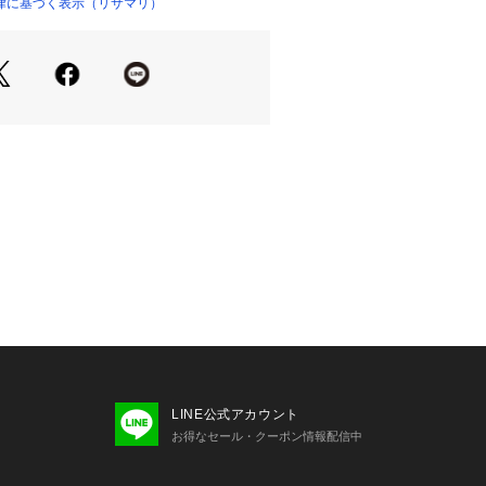
着用感＞
律に基づく表示（リサマリ）
ルエットが可愛らしく、レースを贅沢
の子らしいデザインをお楽しみいただ
根の締め付け感がなく、楽な履き心地
フレアのメリハリでスタイルUP効果
イドパンツ等と合わせご着用いただく
。
cm
0cm
性：あり
け感：若干あり
は以下よりご確認ください。
ャー（B・C）
LINE公式アカウント
ャー（D・E・F）
お得なセール・クーポン情報配信中
ャー（G・H）
ルショーツ