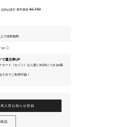
¥2,750
30%OFF
通常価格
円以上で送料無料
7 pt
ドで還元率UP
カード《セゾン》なら更に¥100につき1pt還
短５分でご利用可能！
再入荷お知らせ登録
を確認