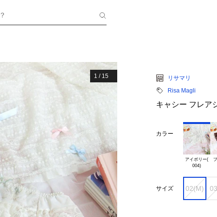
？
1
/
15
リサマリ
Risa Magli
キャシー フレア
カラー
アイボリー(

ブ
02(M)
03
サイズ