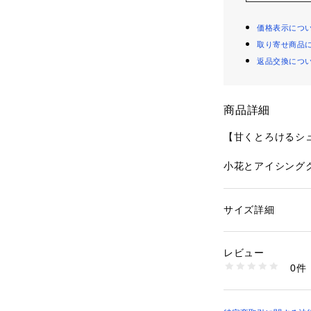
価格表示につ
取り寄せ商品
返品交換につ
商品詳細
【甘くとろけるシ
小花とアイシング
可愛らしいシリー
小花柄をしのばせ
あしらうことで、
サイズ詳細
性別：
レディース
のあるスカラップ
カテゴリー：
ファッ
ショーツ
ッキーのようなイ
素材：ナイロン・ポ
レビュー
央には細めのリボ
生産国：中国製
0件
象でまとめていま
商品番号：
10959000
N05-74563 （ショ
ンジェリーで、甘