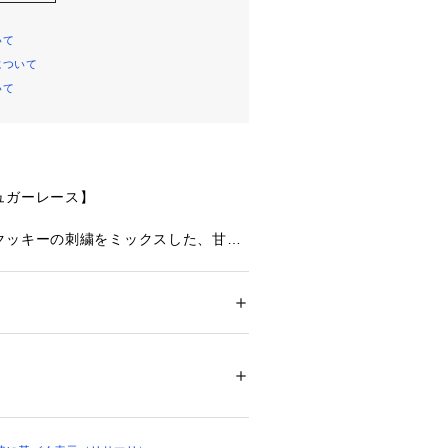
いて
について
いて
ュガーレース】
クッキーの刺繍をミックスした、甘く
ズです。アイシングクッキーの中にも
て、全体にやさしくきらめくラメ糸を
ガーリーな中にも上品さを演出。丸み
はボーラー手法をほどこし、手作りク
ション
 ＞ 
下着・ルームウェア・パジャマ
 ＞ 
メージに仕上がりました。フロント中
リエステル・その他
ンをあしらい、繊細な女の子らしい印
す。お菓子のようなカラーリングのラ
02199 
（モール）
ップ）
くときめく日常をお届けします。