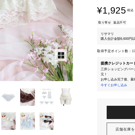
¥1,925
税込
取り寄せ
返品不可
リサマリ
購入合計金額6,600
取得予定ポイント数：
1
提携クレジットカー
三井ショッピングパーク
元！
お申し込み完了後、最
今すぐお申し込み
店舗在庫