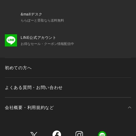
お揃いのアイテムは以下よりご確認ください。
・64570 ブラジャー（B・C）
・64571 ブラジャー（D・E・F）
&mallデスク
・64572 ブラジャー（G・H）
ららぽーと受取なら送料無料
・44573 おやすみブラ（M・L）
・44574 おやすみブラ（LL）
LINE公式アカウント
・44575 おやすみブラ（3L）
お得なセール・クーポン情報配信中
・74570 ノーマルショーツ
・74571 レースショーツ
・74572 リボンショーツ
・74574 Tバック
初めての方へ
・74576 サニタリー
・14570 スリップ
よくある質問・お問い合わせ
※照明の関係により
会社概要・利用規約など
三井不動産が展開する商業施設一覧