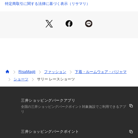
うなアイテムになれますように。ワンランク上の美しさを演出
特定商取引に関する法律に基づく表示（リサマリ）
する 【Risa Magli Reine（レーヌ）】ブランドの世界観をお
楽しみください。
＜アイテム特徴・着用感＞
後身生地は総レースになっており、伸縮性のあるレースが肌に
心地よくフィットします。足口にはゴムを使っていないので食
い込まず、少しゆとりをもった履き心地です。ボトムスへもシ
ョーツラインが響きません。通気性がよく、快適にご着用いた
だけます。甘すぎず、大胆過ぎない特別感あふれるデザイン
が、ラグジュアリーな大人の雰囲気を演出します。
RisaMagli
ファッション
下着・ルームウェア・パジャマ
ショーツ
サリー レースショーツ
＜サイズ＞
M：ヒップ 87～95cm
L：ヒップ 92～100cm
三井ショッピングパークアプリ
＜商品仕様＞
全国の三井ショッピングパークポイント対象施設でご利用できるアプ
リ
・バック部分伸縮性：あり
・フロント部分透け感：あり
三井ショッピングパークポイント
＜関連アイテム＞