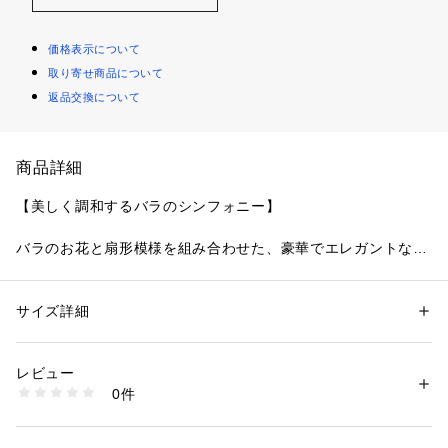
価格表示について
取り寄せ商品について
返品交換について
商品詳細
【美しく調和するバラのシンフォニー】
バラのお花と扇形模様を組み合わせた、豪華でエレガントなシ
リーズです。レース全体に咲きほこる大輪のバラは、大胆なカ
ラーリングでインパクトを持たせつつも、女性らしい印象に。
周りには様々な小花の刺繍をあしらい、可愛らしさをプラスし
サイズ詳細
性別：
レディース
ました。扇状に描かれた模様は扇の線1つ1つに変化をつけ、2
カテゴリー：
ファッション
 ＞ 
下着・ルームウェア・パジャマ
 ＞ 
ショーツ
素材：ナイロン・ポリエステル・ポリウレタン
色のラメ糸をふんだんにほどこすことで、バラの存在感を引き
生産国：中国製
レビュー
立てたより一層の華やかさを演出。豪華なエンブレースが生み
商品番号：
1095900002213 
（モール）
0件
出す調和が、身に着けるたび心をときめかせてくれるようなラ
N05-74571 （ショップ）
ンジェリーに仕上がりました。
日常のふとしたたたずまいも、美しいものへと変えてしまうよ