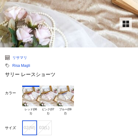
リサマリ
Risa Magli
サリー レースショーツ
カラー
レッド(06

ピンク(07

ブルー(09

02(M)
03(L)
サイズ