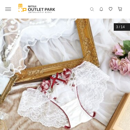
3
/
14