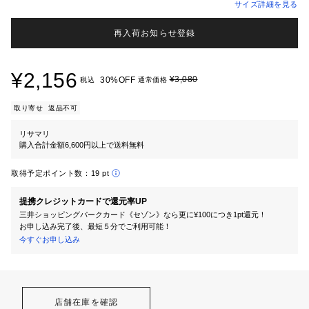
サイズ詳細を見る
再入荷お知らせ登録
¥2,156
¥3,080
30%OFF
税込
通常価格
取り寄せ
返品不可
リサマリ
購入合計金額6,600円以上で送料無料
取得予定ポイント数：
19 pt
提携クレジットカードで還元率UP
三井ショッピングパークカード《セゾン》なら更に¥100につき1pt還元！
お申し込み完了後、最短５分でご利用可能！
今すぐお申し込み
店舗在庫を確認