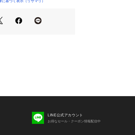
律に基づく表示（リサマリ）
着用感＞
ニタイプのショーツです。ショーツの
使用し、ボトムスへも響きにくくなっ
ストには伸びのよいゴムを使用するこ
フィットします。さらりとした気持ち
す。
cm
0cm
性：あり
け感：若干あり
は以下よりご確認ください。
ャー（B・C）
LINE公式アカウント
ャー（D・E・F）
お得なセール・クーポン情報配信中
ャー（G・H）
みブラ（M・L）