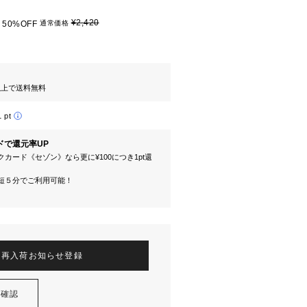
¥2,420
50%OFF
通常価格
円以上で送料無料
1 pt
ドで還元率UP
カード《セゾン》なら更に¥100につき1pt還
短５分でご利用可能！
再入荷お知らせ登録
を確認