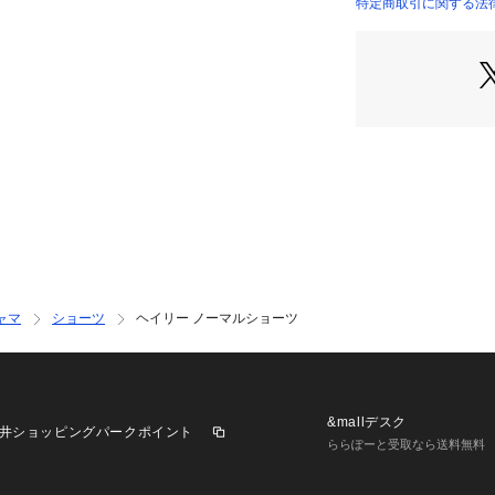
特定商取引に関する法
＜アイテム特徴・
ベーシックなビキ
足口にはレースを
ております。ウエ
とで、優しく肌に
の良い履き心地で
＜サイズ＞
M：ヒップ 87～95
L：ヒップ 92～10
＜商品仕様＞
・バック部分伸縮
ャマ
ショーツ
ヘイリー ノーマルショーツ
・フロント部分透
＜関連アイテム＞
お揃いのアイテム
・64620 ブラジ
&mallデスク
井ショッピングパークポイント
・64621 ブラジ
ららぽーと受取なら送料無料
・64622 ブラジ
・44623 おやす