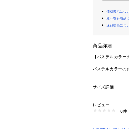
価格表示につ
取り寄せ商品
返品交換につ
商品詳細
【パステルカラー
パステルカラーの
シリーズです。レ
は、あたたかみの
くフェミニンな印
サイズ詳細
性別：
レディース
ケミカルアップリ
カテゴリー：
ファッ
ショーツ
愛らしく軽やかな
素材：ナイロン・ポ
レビュー
お花にはキラキラ
生産国：中国製
0件
上品な華やかさを
商品番号：
10959000
N05-74620 （ショ
柄のイメージの変
のアーチで2段に