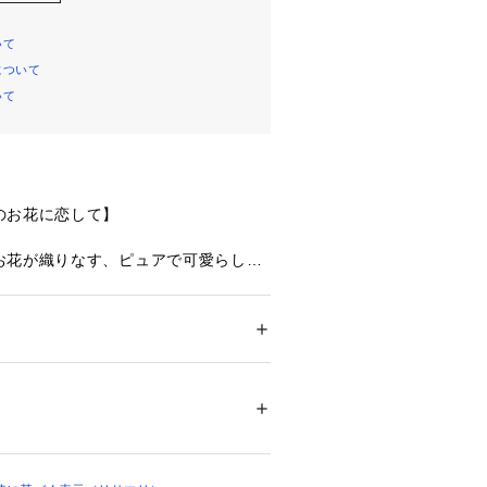
いて
について
いて
のお花に恋して】
お花が織りなす、ピュアで可愛らしい
ースにラフなステッチで刺繍したお花
あるウーリー糸をあしらい、やわらか
象に。その上から抜け感のあるお花の
ケを重ね付けすることで、全体的に可
ション
 ＞ 
下着・ルームウェア・パジャマ
 ＞ 
デザインに仕上がりました。アーチや
リエステル・その他
と輝くラメ糸をふんだんにあしらい、
プラス。レースのスカラップは上下で
02232 
（モール）
ップ）
化をつけるため、ウーリー糸とラメ糸
見えるよう演出しました。