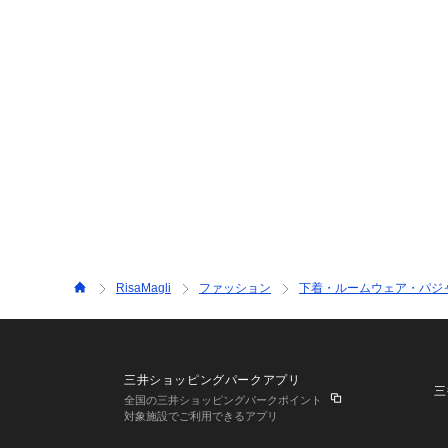
RisaMagli
ファッション
下着・ルームウェア・パジ
三井ショッピングパークアプリ
三
全国の三井ショッピングパークポイント
対象施設でご利用できるアプリ