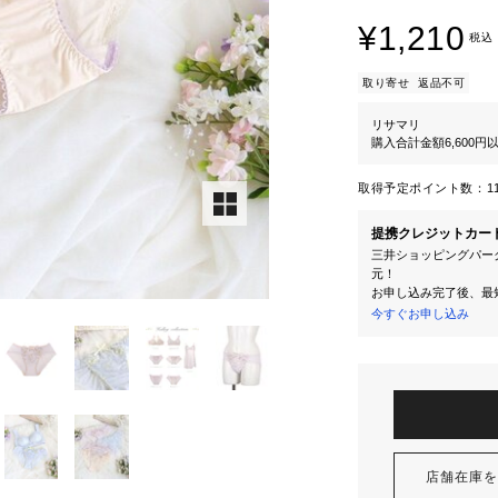
¥1,210
税込
取り寄せ
返品不可
リサマリ
購入合計金額6,600
取得予定ポイント数：
1
提携クレジットカー
三井ショッピングパーク
元！
お申し込み完了後、最
今すぐお申し込み
店舗在庫