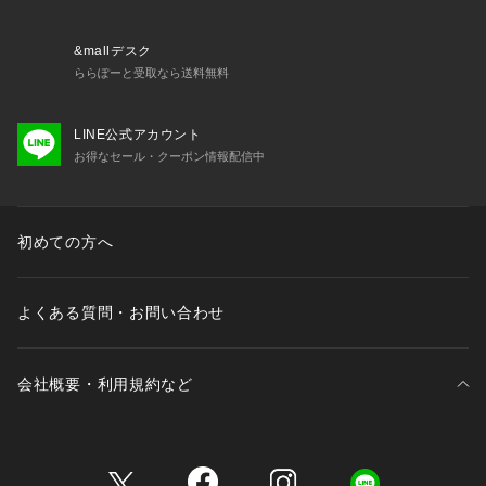
・64630 ブラジャー（B・C）
・64631 ブラジャー（D・E・F）
・64632 ブラジャー（G・H・I）
&mallデスク
・74630 ノーマルショーツ
ららぽーと受取なら送料無料
・74631 レースショーツ
・74634 Tバックショーツ
LINE公式アカウント
・74635 ヒップハング
お得なセール・クーポン情報配信中
・74636 サニタリー
・14630 スリップ
初めての方へ
※照明の関係により、実際よりも色味が違って見える場合があ
ります。また、パソコン・スマートフォンなどの環境により、
若干製品と画像のカラーが異なる場合もございます。
よくある質問・お問い合わせ
会社概要・利用規約など
三井不動産が展開する商業施設一覧