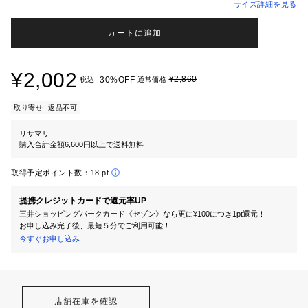
サイズ詳細を見る
カートに追加
¥2,002
¥2,860
30%OFF
税込
通常価格
取り寄せ
返品不可
リサマリ
購入合計金額6,600円以上で送料無料
取得予定ポイント数：
18 pt
提携クレジットカードで還元率UP
三井ショッピングパークカード《セゾン》なら更に¥100につき1pt還元！
お申し込み完了後、最短５分でご利用可能！
今すぐお申し込み
店舗在庫を確認