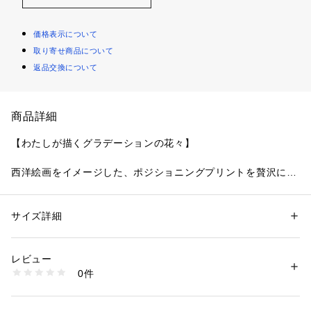
価格表示について
取り寄せ商品について
返品交換について
商品詳細
【わたしが描くグラデーションの花々】
西洋絵画をイメージした、ポジショニングプリントを贅沢にほ
どこしたシリーズです。全体にあしらわれた花々の刺繍は、水
彩画のようなグラデーションが調和することで、華やかながら
も繊細な表情に。花びらは細めのラメ糸で縁取り、キラキラと
サイズ詳細
性別：
レディース
上品な輝きが、ポジショニングプリントを引き立たせる儚い印
カテゴリー：
ファッション
 ＞ 
下着・ルームウェア・パジャマ
 ＞ 
ショーツ
素材：ポリエステル・ナイロン・ポリウレタン
象に仕上がりました。サイドにはカンバスから浮き出てきたよ
生産国：中国製
レビュー
うなシアーアップリケをほどこしています。色展開は新しい季
商品番号：
1095900002279 
（モール）
0件
節の訪れを感じる、スモーキーで落ち着きのあるカラーリング
N05-74630 （ショップ）
に。自分だけのアートを身に着けるような特別感を演出する、
大人の女性に送るコレクションです。