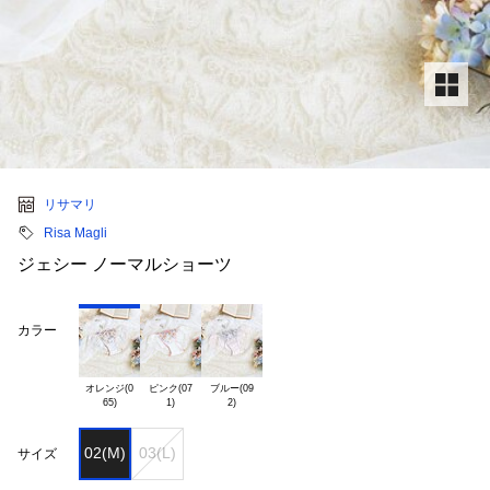
リサマリ
Risa Magli
ジェシー ノーマルショーツ
カラー
オレンジ(0

ピンク(07

ブルー(09

02(M)
03(L)
サイズ