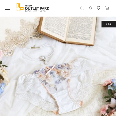
3
/
14