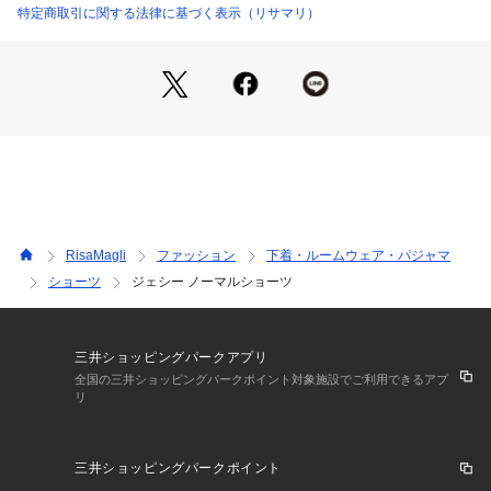
日常のふとしたたたずまいも、美しいものへと変えてしまうよ
特定商取引に関する法律に基づく表示（リサマリ）
うなアイテムになれますように。ワンランク上の美しさを演出
した 「Risa Magli Reine（レーヌ）」ブランドの世界観をお
楽しみください。
＜アイテム特徴・着用感＞
ベーシックなビキニタイプのショーツです。ショーツの足口に
はレースを使用し、ボトムスへも響きにくくなっております。
ウエストには伸びのよいゴムを使用することで、優しく肌にフ
ィットします。さらりとした気持ちの良い履き心地です。
RisaMagli
ファッション
下着・ルームウェア・パジャマ
＜サイズ＞
ショーツ
ジェシー ノーマルショーツ
M：ヒップ 87～95cm
L：ヒップ 92～100cm
＜商品仕様＞
三井ショッピングパークアプリ
・バック部分伸縮性：あり
全国の三井ショッピングパークポイント対象施設でご利用できるアプ
リ
・フロント部分透け感：あり
＜関連アイテム＞
三井ショッピングパークポイント
お揃いのアイテムは以下よりご確認ください。