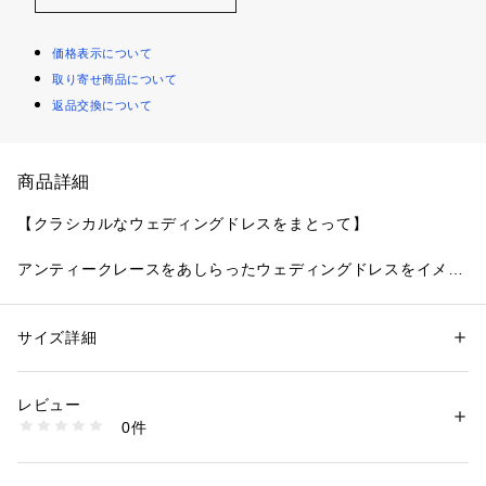
価格表示について
取り寄せ商品について
返品交換について
商品詳細
【クラシカルなウェディングドレスをまとって】
アンティークレースをあしらったウェディングドレスをイメー
ジしたシリーズです。レースにはさりげなくチェック柄をほど
こすことで、クラシカルな表情に。散りばめられた小花はパッ
カー手法をあしらい、華やかで立体的な印象をプラスしまし
サイズ詳細
性別：
レディース
た。全体にほどこした繊細なラメ糸が、キラキラと上品な輝き
カテゴリー：
ファッション
 ＞ 
下着・ルームウェア・パジャマ
 ＞ 
ショーツ
素材：ナイロン・ポリエステル・その他
を演出します。カラーはウェディングドレスを連想させる、大
生産国：中国製
レビュー
人の気品あふれるWhite・Gray・Mintのワントーンで展開して
商品番号：
1095900002298 
（モール）
0件
います。
N05-74641 （ショップ）
＜アイテム特徴・着用感＞