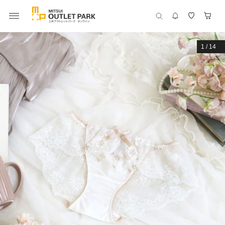
1
/
14