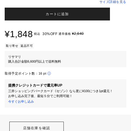
サイズ詳細を見る
カートに追加
¥1,848
¥2,640
30%OFF
税込
通常価格
取り寄せ
返品不可
リサマリ
購入合計金額6,600円以上で送料無料
取得予定ポイント数：
16 pt
提携クレジットカードで還元率UP
三井ショッピングパークカード《セゾン》なら更に¥100につき1pt還元！
お申し込み完了後、最短５分でご利用可能！
今すぐお申し込み
店舗在庫を確認