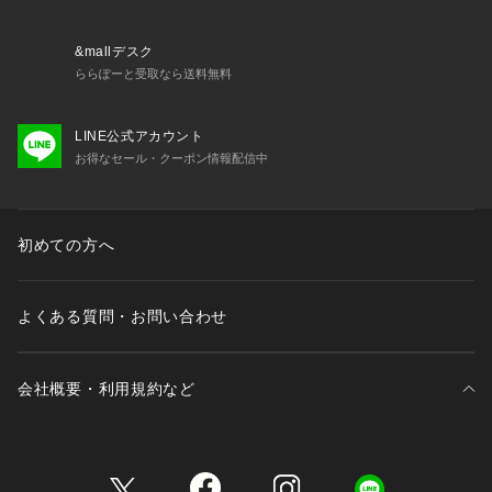
・74641 レースショーツ
・74644 Tバック
・74646 サニタリー
&mallデスク
・14640 スリップ
ららぽーと受取なら送料無料
LINE公式アカウント
※照明の関係により、実際よりも色味が違って見える場合があ
お得なセール・クーポン情報配信中
ります。また、パソコン・スマートフォンなどの環境により、
若干製品と画像のカラーが異なる場合もございます。
初めての方へ
よくある質問・お問い合わせ
会社概要・利用規約など
三井不動産が展開する商業施設一覧