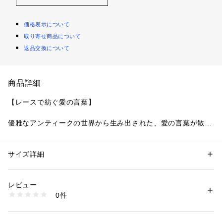
価格表示について
取り寄せ商品について
返品交換について
商品詳細
【レースで紡ぐ愛の言葉】
優雅なアンティークの世界から生み出された、愛の言葉が散り
ばめられたシリーズです。まるでドレスをまとった貴婦人のよ
うに、レースのスカラップには繊細なフリル模様をあしらいま
した。「Un bisou doux sur ta joue」…あなたの頬に優しいキ
サイズ詳細
性別：
レディース
スを「Amour」…愛「Bisou」…キス。ひとつひとつの言葉
カテゴリー：
ファッション
 ＞ 
下着・ルームウェア・パジャマ
 ＞ 
ショーツ
素材：ポリエステル・ナイロン・ポリウレタン
が、身に着けるだけで映画のワンシーンのようなロマンティッ
生産国：中国製
レビュー
クな世界観を演出します。ラインストーンが輝く大ぶりなお花
商品番号：
1095900002434 
（モール）
0件
のアップリケは、まるで優雅な貴婦人の髪飾りのような華やか
N05-75262 （ショップ）
さを表現しています。
日常のふとしたたたずまいも、美しいものへと変えてしまうよ