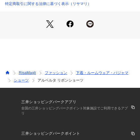
うなアイテムになれますように。ワンランク上の美しさを演出
特定商取引に関する法律に基づく表示（リサマリ）
した 「Risa Magli Reine（レーヌ）」ブランドの世界観をお
楽しみください。
＜アイテム特徴・着用感＞
両サイドのリボンは結び目がほどける仕様のため、ウエストサ
イズの調整が可能。お好みの着け心地に調整していただけま
す。リボンは伸縮性があるため解けにくく、ほんのりとセクシ
ーさを感じさせてくれるアイテムです。
＜サイズ＞
RisaMagli
ファッション
下着・ルームウェア・パジャマ
M：ヒップ 87～95cm
ショーツ
アルベルタ リボンショーツ
L：ヒップ 92～100cm
＜商品仕様＞
・バック部分伸縮性：あり
三井ショッピングパークアプリ
・フロント部分透け感：あり
全国の三井ショッピングパークポイント対象施設でご利用できるアプ
リ
＜関連アイテム＞
お揃いのアイテムは以下よりご確認ください。
三井ショッピングパークポイント
・65260 ブラジャー（B・C）