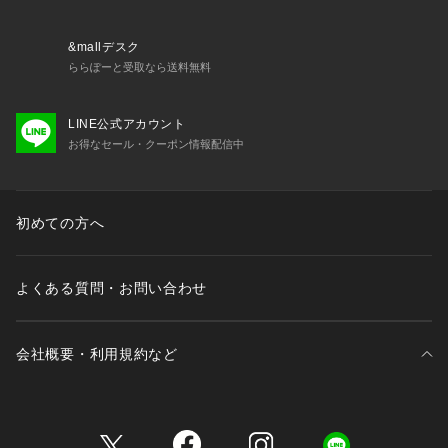
・65261 ブラジャー（D・E・F）
・65262 ブラジャー（G・H）
・45263 おやすみブラ（M・L）
&mallデスク
・45264 おやすみブラ（LL）
ららぽーと受取なら送料無料
・45265 おやすみブラ（3L）
・75260 ノーマルショーツ
LINE公式アカウント
・75261 レースショーツ
お得なセール・クーポン情報配信中
・75262 リボンショーツ
・75264 Tバック
・75266 サニタリー
・15261 カップ付スリップ
初めての方へ
※照明の関係により、実際よりも色味が違って見える場合があ
よくある質問・お問い合わせ
ります。また、パソコン・スマートフォンなどの環境により、
若干製品と画像のカラーが異なる場合もございます。
会社概要・利用規約など
三井不動産が展開する商業施設一覧