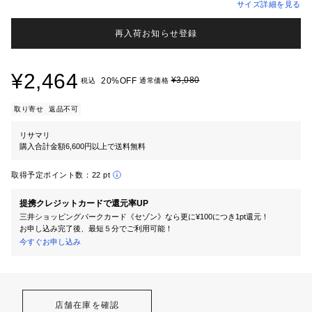
サイズ詳細を見る
再入荷お知らせ登録
¥2,464
¥3,080
20%OFF
税込
通常価格
取り寄せ
返品不可
リサマリ
購入合計金額6,600円以上で送料無料
取得予定ポイント数：
22 pt
提携クレジットカードで還元率UP
三井ショッピングパークカード《セゾン》なら更に¥100につき1pt還元！
お申し込み完了後、最短５分でご利用可能！
今すぐお申し込み
店舗在庫を確認