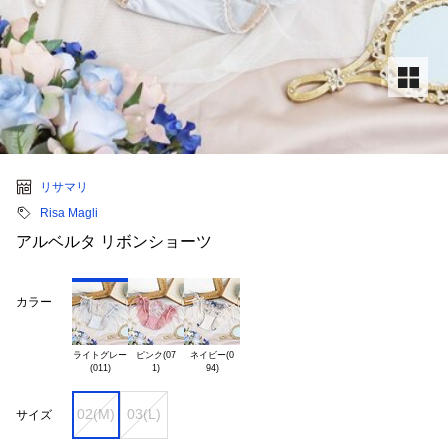
リサマリ
Risa Magli
アルベルタ リボンショーツ
カラー
ライトグレー

ピンク(07

ネイビー(0

02(M)
03(L)
サイズ