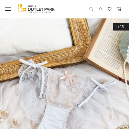
1
/
15