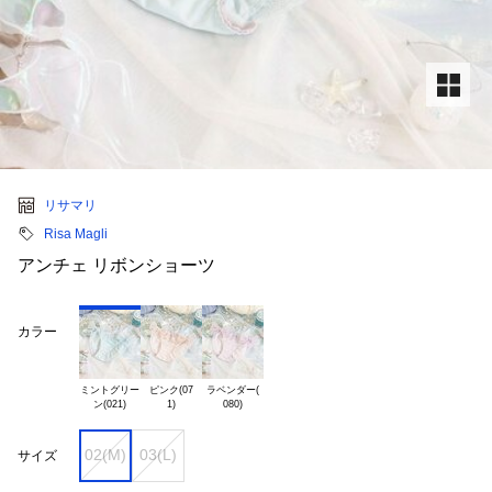
リサマリ
Risa Magli
アンチェ リボンショーツ
カラー
ミントグリー

ピンク(07

ラベンダー(

02(M)
03(L)
サイズ