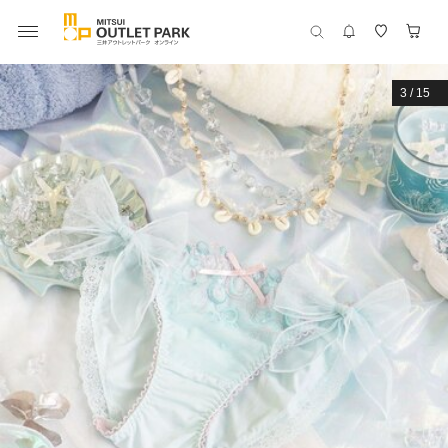
3
/
15