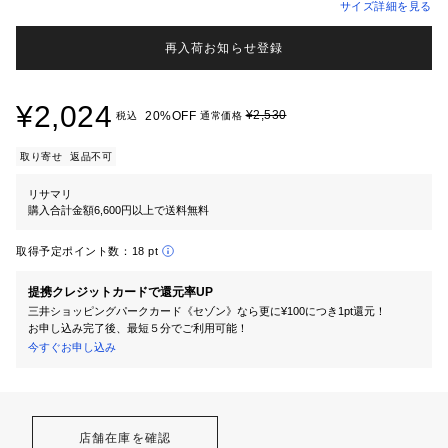
サイズ詳細を見る
再入荷お知らせ登録
¥2,024
¥2,530
20%OFF
税込
通常価格
取り寄せ
返品不可
リサマリ
購入合計金額6,600円以上で送料無料
取得予定ポイント数：
18 pt
提携クレジットカードで還元率UP
三井ショッピングパークカード《セゾン》なら更に¥100につき1pt還元！
お申し込み完了後、最短５分でご利用可能！
今すぐお申し込み
店舗在庫を確認