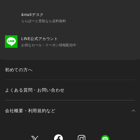
・25161 タップパンツ
&mallデスク
※照明の関係により、実際よりも色味が違って見える場合があ
ららぽーと受取なら送料無料
ります。また、パソコン・スマートフォンなどの環境により、
若干製品と画像のカラーが異なる場合もございます。
LINE公式アカウント
お得なセール・クーポン情報配信中
初めての方へ
よくある質問・お問い合わせ
会社概要・利用規約など
三井不動産が展開する商業施設一覧