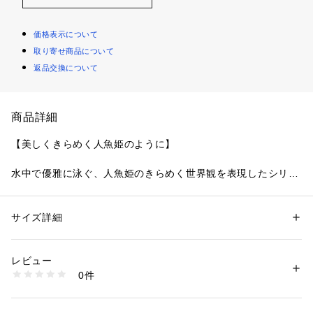
価格表示について
取り寄せ商品について
返品交換について
商品詳細
【美しくきらめく人魚姫のように】
水中で優雅に泳ぐ、人魚姫のきらめく世界観を表現したシリー
ズです。大小様々に刺繍したリアルな気泡が浮遊感を演出し、
透明感のあるラメ糸が水中の繊細な揺らめきを表現。一瞬一瞬
で表情を変える気泡のデザインにこだわり、ステッチを繊細に
サイズ詳細
性別：
レディース
変化させました。可愛らしい星形のヒトデが泡の中にさりげな
カテゴリー：
ファッション
 ＞ 
下着・ルームウェア・パジャマ
 ＞ 
ショーツ
素材：ポリエステル・ナイロン・その他
く溶け込み、可愛らしさと遊び心をプラス。わくわくするよう
生産国：中国製
レビュー
なファンタジーな世界を演出してくれるコレクションです。
商品番号：
1095900002447 
（モール）
0件
N05-75162 （ショップ）
＜アイテム特徴・着用感＞
両サイドにはゴムが付いているため、リボンがほどけてもショ