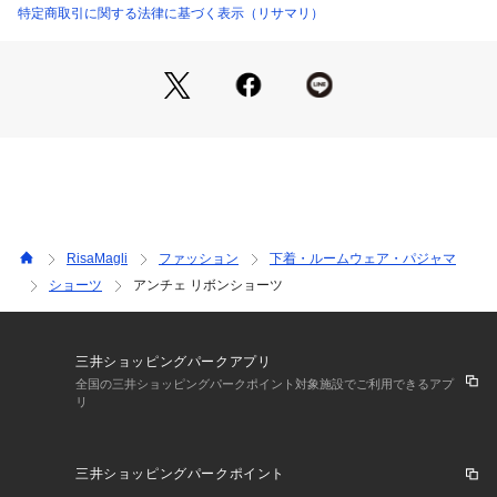
ーツが脱げてしまう心配はありません。リボンショーツが初め
特定商取引に関する法律に基づく表示（リサマリ）
ての方にもおすすめしたいアイテムです。
＜サイズ＞
M：ヒップ 87～95cm
L：ヒップ 92～100cm
＜商品仕様＞
・バック部分伸縮性：あり
・フロント部分透け感：若干あり
RisaMagli
ファッション
下着・ルームウェア・パジャマ
＜関連アイテム＞
ショーツ
アンチェ リボンショーツ
お揃いのアイテムは以下よりご確認ください。
・65160 ブラジャー（B・C）
・65161 ブラジャー（D・E・F）
・65162 ブラジャー（G・H・I）
三井ショッピングパークアプリ
・75160 ノーマルショーツ
全国の三井ショッピングパークポイント対象施設でご利用できるアプ
リ
・75161 レースショーツ
・75162 リボンショーツ
・75166 サニタリー
三井ショッピングパークポイント
・35161 カップ付キャミソール