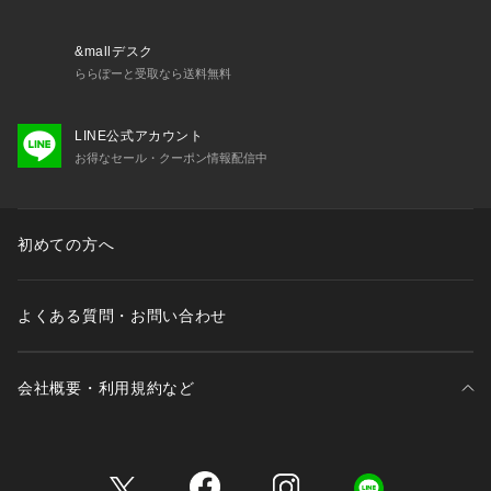
お揃いのアイテムは以下よりご確認ください。
・65240 ブラジャー（B・C）
・65241 ブラジャー（D・E・F）
&mallデスク
・65242 ブラジャー（G・H）
ららぽーと受取なら送料無料
・75240 ノーマルショーツ
・75241 レースショーツ
LINE公式アカウント
・75244 Tバックショーツ
お得なセール・クーポン情報配信中
・75245 ヒップハング
・75246 サニタリー
・15240 スリップ
初めての方へ
※照明の関係により、実際よりも色味が違って見える場合があ
ります。また、パソコン・スマートフォンなどの環境により、
若干製品と画像のカラーが異なる場合もございます。
よくある質問・お問い合わせ
会社概要・利用規約など
三井不動産が展開する商業施設一覧