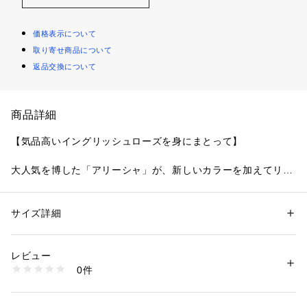
価格表示について
取り寄せ商品について
返品交換について
商品詳細
【気品高いイングリッシュローズを身にまとって】
大人気を博した「アリーシャ」が、新しいカラーを加えてリバ
イバル。イングリッシュローズが咲きほこる、歴史あるヨーロ
ッパのお城をイメージしたシリーズです。建物の優美な装飾を
表現したフロントレースは、繊細な幾何学模様の曲線を全体に
サイズ詳細
性別：
レディース
あしらい、女性らしくも印象的なデザインに。配色は交互にす
カテゴリー：
ファッション
 ＞ 
下着・ルームウェア・パジャマ
 ＞ 
ショーツ
素材：ポリエステル・ナイロン・ポリウレタン
ることで、思わず目をひく華やかさを演出します。中央にはお
生産国：中国製
レビュー
庭に咲くイングリッシュローズを散りばめ、きらめくラメ糸で
商品番号：
1095900002484 
（モール）
0件
豪華に仕上げました。その周りにはメインのお花を引き立てる
N05-75240 （ショップ）
手描き風のラフなステッチで、お花や曲線のモチーフをほどこ
して奥行き感をプラス。気品高いエレガントなイメージを身に