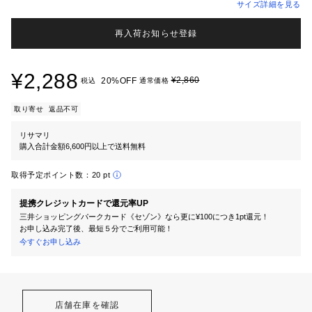
サイズ詳細を見る
再入荷お知らせ登録
¥2,288
¥2,860
20%OFF
税込
通常価格
取り寄せ
返品不可
リサマリ
購入合計金額6,600円以上で送料無料
取得予定ポイント数：
20 pt
提携クレジットカードで還元率UP
三井ショッピングパークカード《セゾン》なら更に¥100につき1pt還元！
お申し込み完了後、最短５分でご利用可能！
今すぐお申し込み
店舗在庫を確認