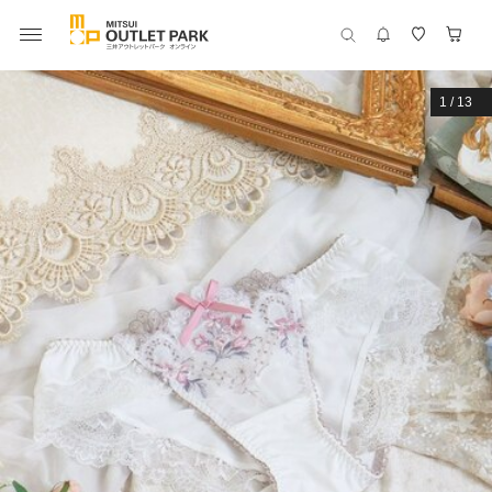
1
/
13