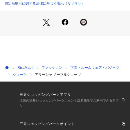
まとうような、特別感あふれるコレクションです。
特定商取引に関する法律に基づく表示（リサマリ）
日常のふとしたたたずまいも、美しいものへと変えてしまうよ
うなアイテムになれますように。ワンランク上の美しさを演出
した 「Risa Magli Reine（レーヌ）」ブランドの世界観をお
楽しみください。
＜アイテム特徴・着用感＞
ベーシックなビキニタイプのショーツです。ショーツの足口に
はレースを使用し、ボトムスへも響きにくくなっております。
ウエストには伸びのよいゴムを使用することで、優しく肌にフ
ィットします。さらりとした気持ちの良い履き心地です。
RisaMagli
ファッション
下着・ルームウェア・パジャマ
ショーツ
アリーシャ ノーマルショーツ
＜サイズ＞
M：ヒップ 87～95cm
L：ヒップ 92～100cm
三井ショッピングパークアプリ
＜商品仕様＞
全国の三井ショッピングパークポイント対象施設でご利用できるアプ
リ
・バック部分伸縮性：あり
・フロント部分透け感：あり
三井ショッピングパークポイント
＜関連アイテム＞