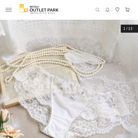
1
/
13