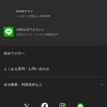
・45213 おやすみブラ（M・L）
・45214 おやすみブラ（LL）
・45215 おやすみブラ（3L）
&mallデスク
・75210 ノーマルショーツ
ららぽーと受取なら送料無料
・75211 レースショーツ
・75214 Tバック
LINE公式アカウント
・75216 サニタリー
お得なセール・クーポン情報配信中
・15210 スリップ
※照明の関係により、実際よりも色味が違って見える場合があ
ります。また、パソコン・スマートフォンなどの環境により、
初めての方へ
若干製品と画像のカラーが異なる場合もございます。
よくある質問・お問い合わせ
会社概要・利用規約など
三井不動産が展開する商業施設一覧