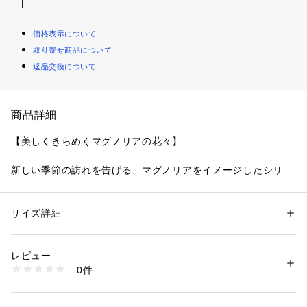
価格表示について
取り寄せ商品について
返品交換について
商品詳細
【美しくきらめくマグノリアの花々】
新しい季節の訪れを告げる、マグノリアをイメージしたシリー
ズです。マグノリアの優雅な香りをまとうような、繊細なグラ
デーションと洗練された2色のラメ糸のステッチが、ひときわ
華やかなデザインに仕上がりました。グランドカラーはあえて
サイズ詳細
性別：
レディース
落ち着きのあるマットなトーンで、刺繍の縁取りをより印象的
カテゴリー：
ファッション
 ＞ 
下着・ルームウェア・パジャマ
 ＞ 
ショーツ
素材：ナイロン・ポリエステル・その他
に。スカラップは小さなティアラのような幾何学模様をほどこ
生産国：中国製
レビュー
し、優美な世界観を演出します。サイドにはマグノリアのアッ
商品番号：
1095900002502 
（モール）
0件
プリケとスリットをあしらいました。きらめきが花々の息吹を
N05-75211 （ショップ）
感じさせるような、大人の麗しさあふれるコレクションです。