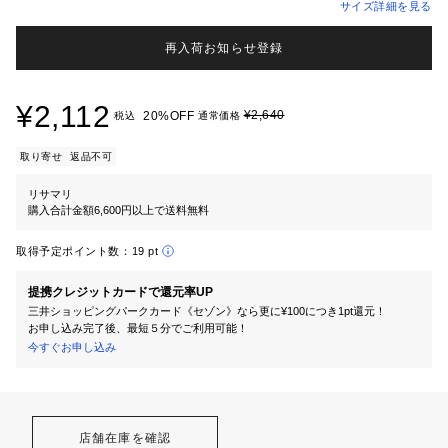
サイズ詳細を見る
再入荷お知らせ登録
¥2,112
¥2,640
20%OFF
税込
通常価格
取り寄せ
返品不可
リサマリ
購入合計金額6,600円以上で送料無料
取得予定ポイント数：
19 pt
提携クレジットカードで還元率UP
三井ショッピングパークカード《セゾン》なら更に¥100につき1pt還元！
お申し込み完了後、最短５分でご利用可能！
今すぐお申し込み
店舗在庫を確認