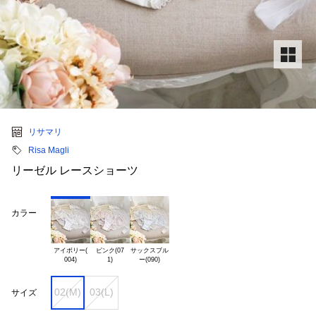
リサマリ
Risa Magli
リーゼル レースショーツ
カラー
アイボリー(

ピンク(07

サックスブル

02(M)
03(L)
サイズ