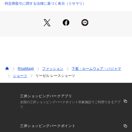
＜アイテム特徴・着用感＞
特定商取引に関する法律に基づく表示（リサマリ）
後身生地は総レースになっており、伸縮性のあるレースが肌に
心地よくフィットします。足口にはゴムを使っていないので食
い込まず、少しゆとりをもった履き心地です。ボトムスへもシ
ョーツラインが響きません。通気性がよく、快適にご着用いた
だけます。甘すぎず、大胆過ぎない特別感あふれるデザイン
が、ラグジュアリーな大人の雰囲気を演出します。
＜サイズ＞
M：ヒップ 87～95cm
L：ヒップ 92～100cm
RisaMagli
ファッション
下着・ルームウェア・パジャマ
ショーツ
リーゼル レースショーツ
＜商品仕様＞
・バック部分伸縮性：あり
・フロント部分透け感：若干あり
三井ショッピングパークアプリ
＜関連アイテム＞
全国の三井ショッピングパークポイント対象施設でご利用できるアプ
リ
お揃いのアイテムは以下よりご確認ください。
・65210 ブラジャー（B・C）
・65211 ブラジャー（D・E・F）
三井ショッピングパークポイント
・65212 ブラジャー（G・H）