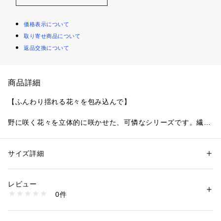
価格表示について
取り寄せ商品について
返品交換について
商品詳細
【ふんわり揺れる花々を包み込んで】
野に咲く花々を立体的に咲かせた、可憐なシリーズです。繊細
に刺繍された花々には立体感のあるパッカー手法をほどこし
て、可愛らしく動きのある印象に。その上から透明感のあるギ
ャザーチュールを重ねて、より一層の軽やかさと温かみのある
サイズ詳細
性別：
レディース
デザインに仕上がりました。レース上辺にはアーチのような幾
カテゴリー：
ファッション
 ＞ 
下着・ルームウェア・パジャマ
 ＞ 
ショーツ
素材：ナイロン・ポリエステル・その他
何学模様をあしらい、クラシカルな上品さもプラスしていま
生産国：中国製
レビュー
す。まるでお花が風に吹かれて舞っているような、新しい季節
商品番号：
1095900002531 
（モール）
0件
の訪れを感じるコレクションです。
N05-75280 （ショップ）
＜アイテム特徴・着用感＞