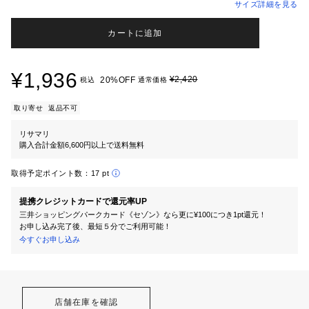
サイズ詳細を見る
カートに追加
¥1,936
¥2,420
20%OFF
税込
通常価格
取り寄せ
返品不可
リサマリ
購入合計金額6,600円以上で送料無料
取得予定ポイント数：
17 pt
提携クレジットカードで還元率UP
三井ショッピングパークカード《セゾン》なら更に¥100につき1pt還元！
お申し込み完了後、最短５分でご利用可能！
今すぐお申し込み
店舗在庫を確認