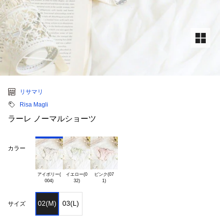
リサマリ
Risa Magli
ラーレ ノーマルショーツ
カラー
アイボリー(

イエロー(0

ピンク(07

02(M)
03(L)
サイズ