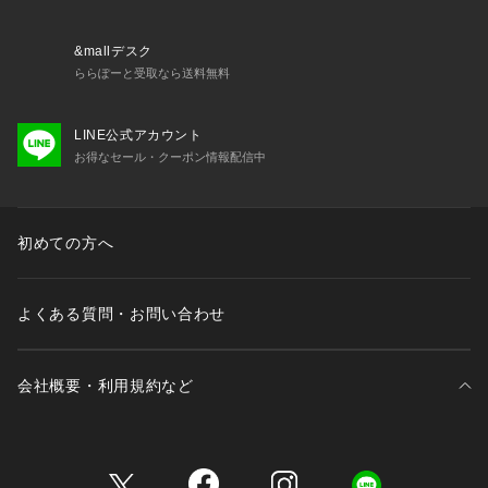
・75282 リボンショーツ
・75286 サニタリー
・35281 カップ付キャミソール
&mallデスク
・25281 タップパンツ
ららぽーと受取なら送料無料
※照明の関係により、実際よりも色味が違って見える場合があ
LINE公式アカウント
ります。また、パソコン・スマートフォンなどの環境により、
お得なセール・クーポン情報配信中
若干製品と画像のカラーが異なる場合もございます。
初めての方へ
よくある質問・お問い合わせ
会社概要・利用規約など
三井不動産が展開する商業施設一覧