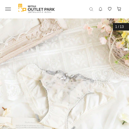
1
/
13