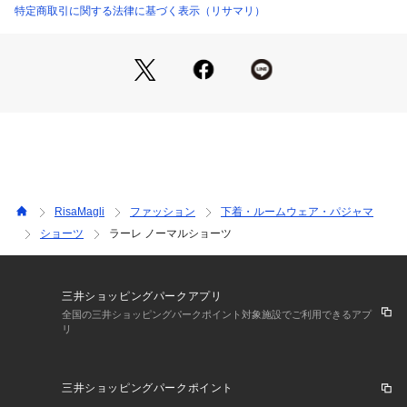
ベーシックなビキニタイプのショーツです。ショーツの足口に
特定商取引に関する法律に基づく表示（リサマリ）
はレースを使用し、ボトムスへも響きにくくなっております。
ウエストには伸びのよいゴムを使用することで、優しく肌にフ
ィットします。さらりとした気持ちの良い履き心地です。
＜サイズ＞
M：ヒップ 87～95cm
L：ヒップ 92～100cm
＜商品仕様＞
・バック部分伸縮性：あり
RisaMagli
ファッション
下着・ルームウェア・パジャマ
・フロント部分透け感：若干あり
ショーツ
ラーレ ノーマルショーツ
＜関連アイテム＞
お揃いのアイテムは以下よりご確認ください。
・65280 ブラジャー（B・C）
三井ショッピングパークアプリ
・65281 ブラジャー（D・E・F）
全国の三井ショッピングパークポイント対象施設でご利用できるアプ
リ
・65282 ブラジャー（G・H）
・45280 おやすみブラ
・75280 ノーマルショーツ
三井ショッピングパークポイント
・75281 レースショーツ