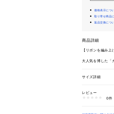
価格表示につ
取り寄せ商品
返品交換につ
商品詳細
【リボンを編み上
大人気を博した「
リバイバル。
デルフィニウムの
リーズです。
サイズ詳細
性別：
レディース
真っ直ぐ伸び上が
カテゴリー：
ファッ
ショーツ
は、繊細なステッ
素材：ナイロン ポリ
レビュー
さを表現して立体
生産国：中国製
0件
お花とリンクする
商品番号：
10959000
N05-75112 （ショ
ルセットのような
スしました。