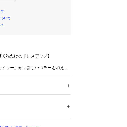
いて
について
いて
げて私だけのドレスアップ】
カイリー」が、新しいカラーを加えて
お花と編み上げ模様をミックスしたシ
るデルフィニウムをイメージした刺繍
ション
 ＞ 
下着・ルームウェア・パジャマ
 ＞ 
チで1つ1つの形が異なるお花のリアル
エステル その他
感を演出。
縦ラインの編み上げ模様は、まるでコ
02592 
（モール）
ップ）
ディテールでクラシカルな印象をプラ