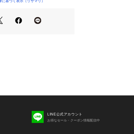
き立てる印象的なレースのスカラップ
律に基づく表示（リサマリ）
築の柱や門をイメージした幾何学模様
ルフィニウムが咲きほこる伝統的な可
想させます。
ラメ糸は、まるで絵を描くようにステ
在感のある輝きに。
は小さなホールとリボンをほどこしま
かったトーンで、大人っぽくクラシカ
クションです。
着用感＞
は結び目がほどける仕様のため、ウエ
が可能。
に調整していただけます。
あるため解けにくく、ほんのりとセク
てくれるアイテムです。
LINE公式アカウント
cm
お得なセール・クーポン情報配信中
0cm