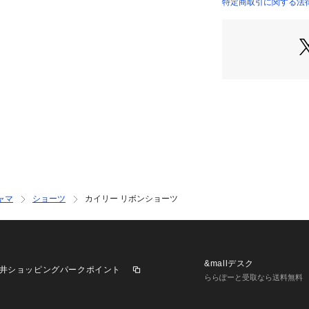
カップの刺繍を引
特定商取引に関する法
は、ヨーロッパ建
をほどこして、デ
愛らしいお城を連
全体にあしらった
ッチを走らせ、存
バックスタイルに
した。
全体的にくすみが
ルに仕上げたコレ
＜アイテム特徴・
両サイドのリボン
ストサイズの調整
ャマ
ショーツ
カイリー リボンショーツ
お好みの着け心地
リボンは伸縮性が
シーさを感じさせ
＜サイズ＞
&mallデスク
井ショッピングパークポイント
M：ヒップ 87～95
ららぽーと受取なら送料無料
L：ヒップ 92～10