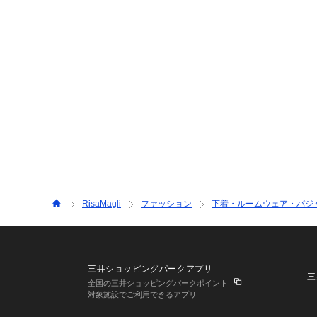
RisaMagli
ファッション
下着・ルームウェア・パジ
三井ショッピングパークアプリ
三
全国の三井ショッピングパークポイント
対象施設でご利用できるアプリ