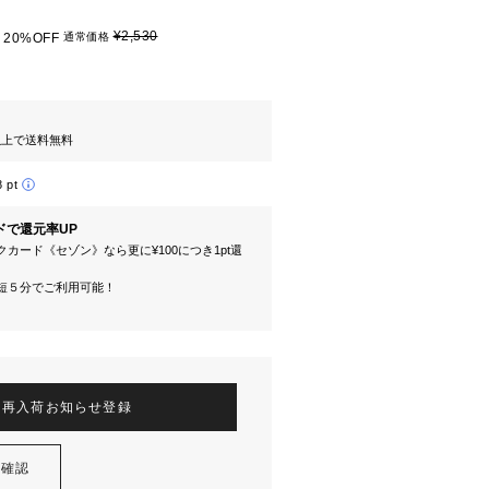
¥2,530
20%OFF
通常価格
円以上で送料無料
8 pt
ドで還元率UP
カード《セゾン》なら更に¥100につき1pt還
短５分でご利用可能！
再入荷お知らせ登録
を確認