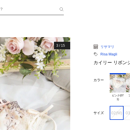
？
3
/
15
リサマリ
Risa Magli
カイリー リボン
カラー
ピンク(07

ブ
02(M)
03
サイズ