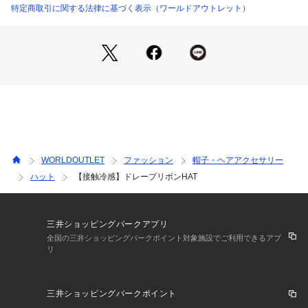
【スタイリング】
特定商取引に関する法律に基づく表示（ワールドアウトレット）
ワイドパンツなどのカジュアルなスタイリングはもちろん、ス
カートやワンピース合わせもおススメです。
※照明の関係により、実際よりも色味が違って見える場合があ
ります。また、パソコン・スマートフォンなどの環境により、
若干製品と画像のカラーが異なる場合もございます。
WORLDOUTLET
ファッション
帽子・ヘアアクセサリー
ハット
【接触冷感】ドレープリボンHAT
三井ショッピングパークアプリ
全国の三井ショッピングパークポイント対象施設でご利用できるアプ
リ
三井ショッピングパークポイント