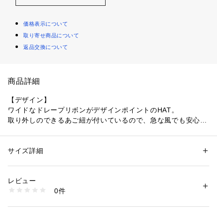
価格表示について
取り寄せ商品について
返品交換について
商品詳細
【デザイン】
ワイドなドレープリボンがデザインポイントのHAT。
取り外しのできるあご紐が付いているので、急な風でも安心で
す。
汗止めは接触冷感の生地を使用。手洗い可能です。
顔回りを明るく見せてくれる003：ナチュラルカラーと、
サイズ詳細
性別：
レディース
汚れが目立たず小顔効果が期待できる019：ブラックカラーの
カテゴリー：
ファッション
 ＞ 
帽子・ヘアアクセサリー
 ＞ 
ハット
素材：本体: ポリエステル100％ リボン部分: ポリエステル65％ コットン3
2色展開です。
5％
レビュー
生産国：中国製
0件
【素材】
商品番号：
1096000000288 
（モール）
153-02451 （ショップ）
ポリエステル