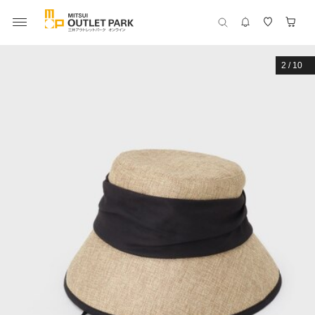
2
/
10