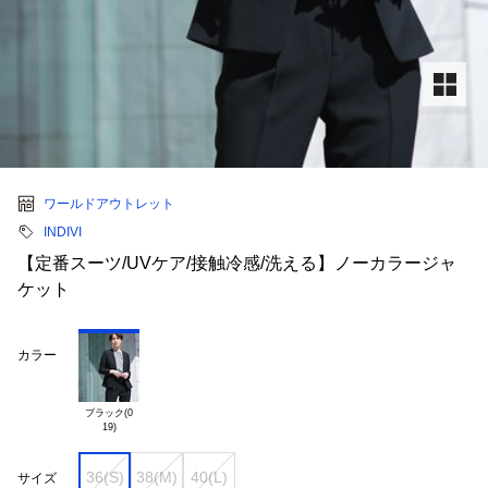
ワールドアウトレット
INDIVI
【定番スーツ/UVケア/接触冷感/洗える】ノーカラージャ
ケット
カラー
ブラック(0

36(S)
38(M)
40(L)
サイズ