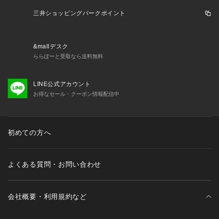
裏地：なし
洗濯方法：洗濯機洗い可
三井ショッピングパークポイント
※2021秋冬商品より
「スモールサイズ/レギュラーサイズ/ラージサイズ」
すべてのサイズの商品番号が統一となりました。
&mallデスク
また、すべてのサイズの価格も統一となりました。
ららぽーと受取なら送料無料
【検索キーワード】
LINE公式アカウント
スーツ
お得なセール・クーポン情報配信中
初めての方へ
よくある質問・お問い合わせ
会社概要・利用規約など