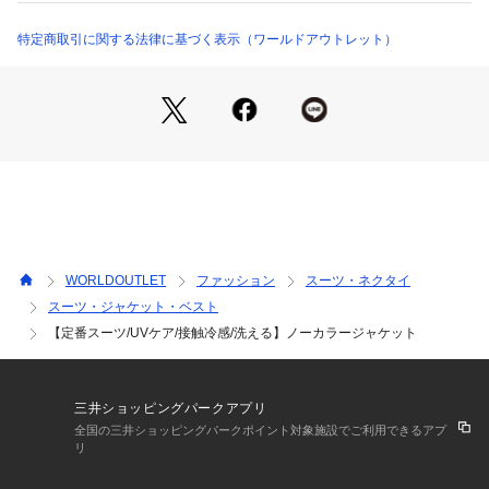
セットアップでのオフィス用、セレモニー用、学校行事用とし
てはもちろん、
特定商取引に関する法律に基づく表示（ワールドアウトレット）
ノーカラーのジャケットはカーディガンの様に肩ひじ張らずに
軽く着こなせるのでワンピースやTシャツ、
ハイゲージニットにもさらっと羽織りオフィスカジュアル用に
も活躍します。
同素材のテーパードパンツ(127-64026)、ストレートスカート
(127-74026)、テーラードジャケット(124-44027)もご用意し
ております。
【素材ポイント】
清涼感のあるドライタッチな素材です。
WORLDOUTLET
ファッション
スーツ・ネクタイ
適度なストレッチ性で快適な着心地に、シワになりづらいイー
スーツ・ジャケット・ベスト
ジーケア性/UV/接触冷感性も兼ね備えています。
【定番スーツ/UVケア/接触冷感/洗える】ノーカラージャケット
※この製品は、太陽光線中の紫外線(UV)を通しにくくします。
この効果は永久的ではありません。
【生地詳細】
三井ショッピングパークアプリ
透け感：なし
全国の三井ショッピングパークポイント対象施設でご利用できるアプ
伸縮性：ややあり
リ
生地の厚み：普通