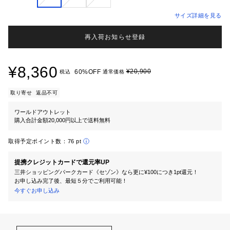
サイズ詳細を見る
再入荷お知らせ登録
¥8,360
¥20,900
60%OFF
税込
通常価格
取り寄せ
返品不可
ワールドアウトレット
購入合計金額20,000円以上で送料無料
取得予定ポイント数：
76 pt
提携クレジットカードで還元率UP
三井ショッピングパークカード《セゾン》なら更に¥100につき1pt還元！
お申し込み完了後、最短５分でご利用可能！
今すぐお申し込み