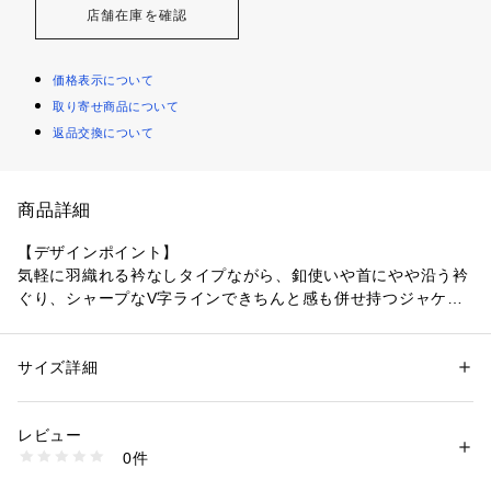
店舗在庫を確認
価格表示について
取り寄せ商品について
返品交換について
商品詳細
【デザインポイント】
気軽に羽織れる衿なしタイプながら、釦使いや首にやや沿う衿
ぐり、シャープなV字ラインできちんと感も併せ持つジャケッ
トです。
前を開けてもすっきりと細身のラインで着れるように、ウエス
トをやや絞っています。
サイズ詳細
性別：
レディース
首に沿うようにやや立ち衿になったシルエットで首回りからウ
カテゴリー：
ファッション
 ＞ 
スーツ・ネクタイ
 ＞ 
スーツ・ジャケット・
ベスト
エストにかけてのV字ラインがよりすっきりとシャープに見え
素材：ポリエステル100％
レビュー
ます。
生産国：日本製
0件
商品番号：
1096000000473 
（モール）
127-41010 （ショップ）
【スタイリングポイント】