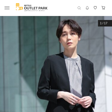
1
/
17