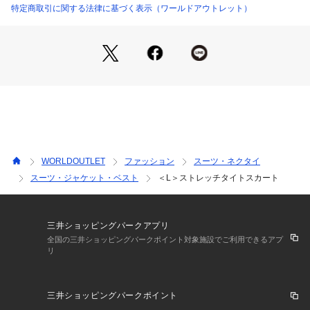
1年を通じて着用いただける商品です。
特定商取引に関する法律に基づく表示（ワールドアウトレット）
WORLDOUTLET
ファッション
スーツ・ネクタイ
スーツ・ジャケット・ベスト
＜L＞ストレッチタイトスカート
三井ショッピングパークアプリ
全国の三井ショッピングパークポイント対象施設でご利用できるアプ
リ
三井ショッピングパークポイント