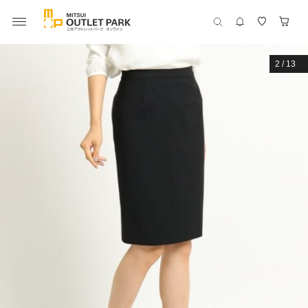
2
/
13