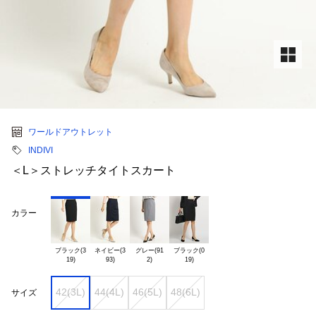
ワールドアウトレット
INDIVI
＜L＞ストレッチタイトスカート
カラー
ブラック(3

ネイビー(3

グレー(91

ブラック(0

42(3L)
44(4L)
46(5L)
48(6L)
サイズ