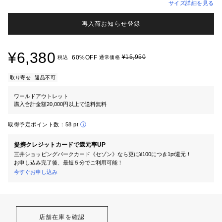
サイズ詳細を見る
再入荷お知らせ登録
¥6,380
¥15,950
60%OFF
税込
通常価格
取り寄せ
返品不可
ワールドアウトレット
購入合計金額20,000円以上で送料無料
取得予定ポイント数：
58 pt
提携クレジットカードで還元率UP
三井ショッピングパークカード《セゾン》なら更に¥100につき1pt還元！
お申し込み完了後、最短５分でご利用可能！
今すぐお申し込み
店舗在庫を確認