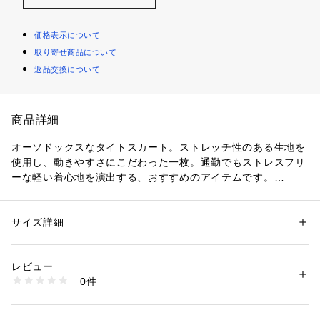
価格表示について
取り寄せ商品について
返品交換について
商品詳細
オーソドックスなタイトスカート。ストレッチ性のある生地を
使用し、動きやすさにこだわった一枚。通勤でもストレスフリ
ーな軽い着心地を演出する、おすすめのアイテムです。
こちらの商品はセットアップでご利用いただけます。
（検索タブで番号検索いただけます）
ジャケット：検索番号127ー41700
サイズ詳細
性別：
レディース
スカート：127ー71700
カテゴリー：
ファッション
 ＞ 
スーツ・ネクタイ
 ＞ 
スーツ・ジャケット・
ベスト
パンツ：127ー61700
素材：表地:毛88 ナイロン8 ポリウレタン4％ 裏地:ポリエステル100％(こ
レビュー
※セットアップでご購入頂く場合カラーナンバーを合わせてご
の商品の表地はトルコ製の生地を使用しています)
0件
注文下さい。
商品番号：
1096000000598 
（モール）
サイズ違いの商品もご用意しております。
127-71700 （ショップ）
R:127ー71001 S:127ー71600