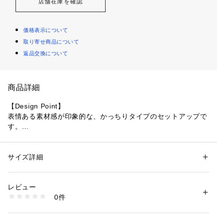
店舗在庫を確認
価格表示について
取り寄せ商品について
返品交換について
商品詳細
【Design Point】
表情ある素材感が印象的な、かっちりタイプのセットアップで
す。
デザインは、ウエストベルトが無いタイプのタイトスカートで
す。
女性らしいシルエットに拘り、ウエストはしっかりと細く、美
サイズ詳細
性別：
レディース
しいヒップラインが表現できる、後ろダーツを二本入れたタイ
カテゴリー：
ファッション
 ＞ 
スーツ・ネクタイ
 ＞ 
スーツ・ジャケット・
ベスト
プにしています。
素材：表地: ポリエステル84 レーヨン14 ポリウレタン2％ 裏地: ポリエス
レビュー
スッキリシャープ見えするスカートです。
テル100％
0件
商品番号：
1096000000600 
（モール）
【Fabric Point】
127-71704 （ショップ）