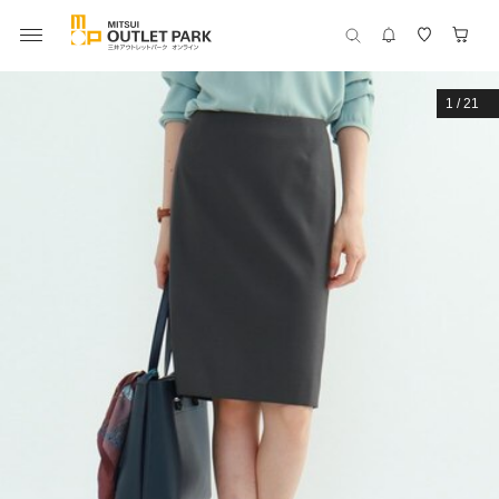
1
/
21