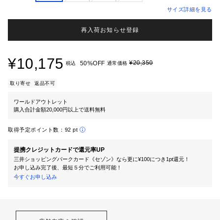
サイズ詳細を見る
再入荷お知らせ登録
¥10,175
¥20,350
50%OFF
税込
通常価格
取り寄せ
返品不可
ワールドアウトレット
購入合計金額20,000円以上で送料無料
取得予定ポイント数：
92 pt
提携クレジットカードで還元率UP
三井ショッピングパークカード《セゾン》なら更に¥100につき1pt還元！
お申し込み完了後、最短５分でご利用可能！
今すぐお申し込み