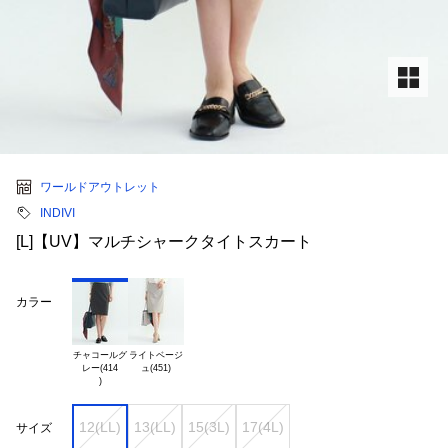
ワールドアウトレット
INDIVI
[L]【UV】マルチシャークタイトスカート
カラー
チャコールグ

ライトベージ

レー(414

12(LL)
13(LL)
15(3L)
17(4L)
サイズ