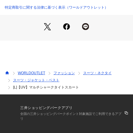
高級感のある優美な光沢とMIX感のある表情が特徴のシャーク
スキン素材になります｡
特定商取引に関する法律に基づく表示（ワールドアウトレット）
適度なストレッチ性による快適な着心地・シワになりにくいイ
ージーケア性・UVケア性も兼ね備えた素材になっておりま
す。
【Styling Point】
同素材でのセットアップアイテムでのおつくりです。
きちんと感を演出できるシリーズです。
※この製品は、太陽光線中の紫外線(UV)を通しにくくします。
この効果は永久的ではありません。
WORLDOUTLET
ファッション
スーツ・ネクタイ
スーツ・ジャケット・ベスト
サイズ違いの商品もご用意しております。
[L]【UV】マルチシャークタイトスカート
R:127-71004 S:127-71604
【サイズ表記変更のお知らせ】
※ラージサイズの表記が、号数表記となりました。
三井ショッピングパークアプリ
41⇒12号　42⇒13号　44⇒15号　46⇒17号　48⇒19号  
全国の三井ショッピングパークポイント対象施設でご利用できるアプ
※12[LL]・13[LL]は、共に[LL]サイズとなりますが、それぞ
リ
れ、3サイズの寸法が異なります。
※展開の無いサイズもございます。