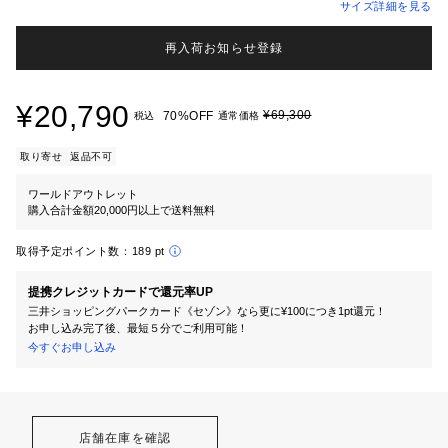
サイズ詳細を見る
再入荷お知らせ登録
¥20,790
¥69,300
70%OFF
税込
通常価格
取り寄せ
返品不可
ワールドアウトレット
購入合計金額20,000円以上で送料無料
取得予定ポイント数：
189 pt
提携クレジットカードで還元率UP
三井ショッピングパークカード《セゾン》なら更に¥100につき1pt還元！
お申し込み完了後、最短５分でご利用可能！
今すぐお申し込み
店舗在庫を確認