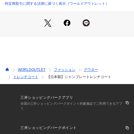
【スタイリングポイント】
特定商取引に関する法律に基づく表示（ワールドアウトレット）
ゆとりあるサイズ感でお作りしているので、スーツの上に羽織
っていただけます。
通勤用として、またデイリー使いでも着用頂け、幅広く活躍し
ます。
【素材ポイント】
奥行きのある発色性を表現した素材を使用しています。
綺麗なシャンブレー感を表現した良質な素材です。
高密度にすることで深みのある光沢感と綺麗な表面感が特長の
素材になっています。
WORLDOUTLET
ファッション
アウター
※裏地：半裏仕立て
トレンチコート
【日本製】シャンブレートレンチコート
三井ショッピングパークアプリ
全国の三井ショッピングパークポイント対象施設でご利用できるアプ
リ
三井ショッピングパークポイント