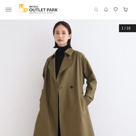
1
/
18