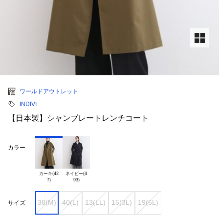
ワールドアウトレット
INDIVI
【日本製】シャンブレートレンチコート
カラー
カーキ(42

ネイビー(4

38(M)
40(L)
13(LL)
15(3L)
19(5L)
サイズ