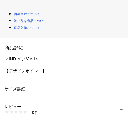
価格表示について
取り寄せ商品について
返品交換について
商品詳細
＜INDIVI／V.A.I＞
【デザインポイント】
張りがありキレイなシャンブレー感が特徴の素材を使用したト
レンチ風コートになります。
素材に張り感があるのでフォルム感のあるモードなコートに仕
サイズ詳細
性別：
レディース
上がっています。
カテゴリー：
ファッション
 ＞ 
アウター
 ＞ 
トレンチコート
素材：本体: ポリエステル63 コットン37％ 別布部分: ポリエステル100％
VAIらしいゆとりあるサイズ感が特徴です。
生産国：日本製
レビュー
袖口は2つ釦を付けているので締めてブラウジングし、袖コン
商品番号：
1096000000604 
（モール）
0件
シャスなスタイリングもして頂けます。
127-91300 （ショップ）
※ポケット数：横×2