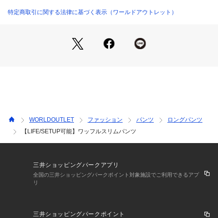
51111ワンピース・31116カーディガンとの3点セットアップ
もリラックス感と抜け感たっぷりでおすすめです。
特定商取引に関する法律に基づく表示（ワールドアウトレット）
その他、チュニックトップスとの合わせもおすすめです。
【Fabric Point】
オーガニックコットンを100%使用したワッフルの凹凸感が特
徴的なジャージ素材です。
良質なコットン(綿)を使用した杢調で柔らかい印象の素材で
す。
伸縮性の良いリラクシーな着心地と、オーガニックコットンの
自然な風合いも特長です。
※裏地なし
WORLDOUTLET
ファッション
パンツ
ロングパンツ
※こちらの商品はやや透け感があるため、インナーの着用をお
【LIFE/SETUP可能】ワッフルスリムパンツ
すすめします。
三井ショッピングパークアプリ
全国の三井ショッピングパークポイント対象施設でご利用できるアプ
リ
三井ショッピングパークポイント