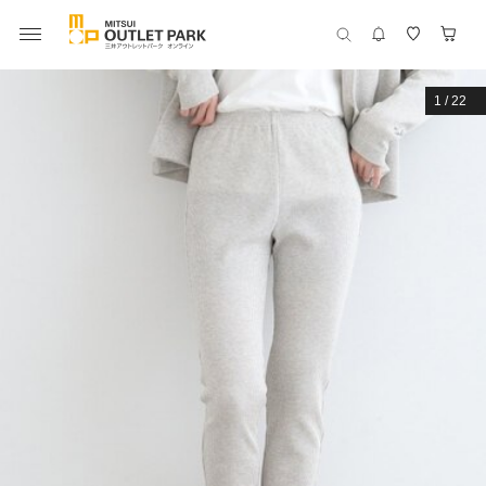
1
/
22