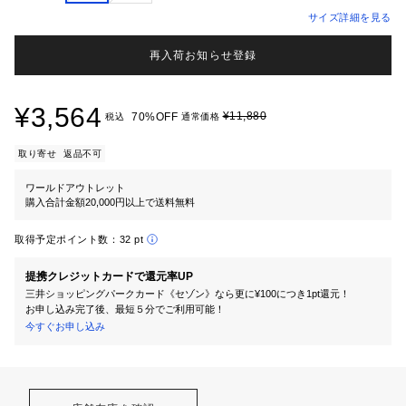
サイズ詳細を見る
再入荷お知らせ登録
¥3,564
¥11,880
70%OFF
税込
通常価格
取り寄せ
返品不可
ワールドアウトレット
購入合計金額20,000円以上で送料無料
取得予定ポイント数：
32 pt
提携クレジットカードで還元率UP
三井ショッピングパークカード《セゾン》なら更に¥100につき1pt還元！
お申し込み完了後、最短５分でご利用可能！
今すぐお申し込み