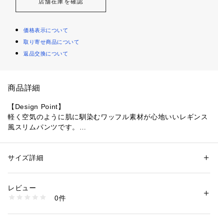
店舗在庫を確認
価格表示について
取り寄せ商品について
返品交換について
商品詳細
【Design Point】
軽く空気のように肌に馴染むワッフル素材が心地いいレギンス
風スリムパンツです。
ワンピースなどのインナーに合わせやすいようスッキリとした
サイジングにしています。
ふくらはぎ下は、まっすぐ降りるラインにすることで視覚的に
サイズ詳細
性別：
レディース
体系カバーできます。
カテゴリー：
ファッション
 ＞ 
パンツ
 ＞ 
ロングパンツ
素材：コットン100％ （全体に対し、オーガニックコットン100％使用し
※ポケットなし
ています。）
レビュー
生産国：中国製
0件
【Styling Point】
商品番号：
1096000000783 
（モール）
127-61114 （ショップ）
同素材アイテムとのセットアップ着用が可能です。