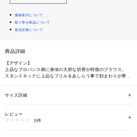
価格表示について
取り寄せ商品について
返品交換について
商品詳細
【デザイン】
上品なプロバンス柄に身頃の大胆な切替が特徴のブラウス。
スタンドネックに上品なフリルをあしらう事で顔まわりが華や
かな印象に。
クルミボタンがポイントです。
サイズ詳細
性別：
レディース
【素材感】
カテゴリー：
ファッション
 ＞ 
トップス
 ＞ 
シャツ・ブラウス
素材：ポリエステル100％
上品な細い線のタッチで表現したプロバンス柄を落ち感のある
生産国：中国製
レビュー
割線素材にプリントしました。
商品番号：
1096000000794 
（モール）
0件
※こちらの商品はやや透け感があるため、インナーの着用をお
153-81003 （ショップ）
すすめします。