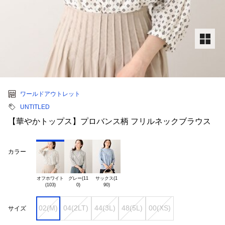
ワールドアウトレット
UNTITLED
【華やかトップス】プロバンス柄 フリルネックブラウス
カラー
オフホワイト

グレー(11

サックス(1

02(M)
04(2LT)
44(3L)
48(5L)
00(XS)
サイズ