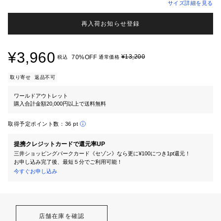
サイズ詳細を見る
再入荷お知らせ登録
¥3,960
¥13,200
70%OFF
税込
通常価格
取り寄せ
返品不可
ワールドアウトレット
購入合計金額20,000円以上で送料無料
取得予定ポイント数：
36 pt
提携クレジットカードで還元率UP
三井ショッピングパークカード《セゾン》なら更に¥100につき1pt還元！
お申し込み完了後、最短５分でご利用可能！
今すぐお申し込み
店舗在庫を確認