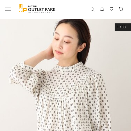
1
/
33