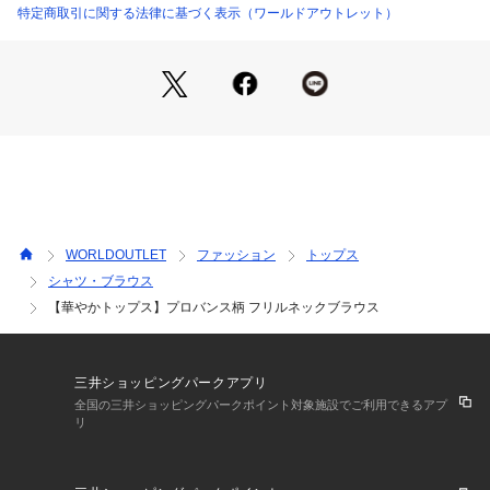
【着こなしポイント】
特定商取引に関する法律に基づく表示（ワールドアウトレット）
スカートにインしたフェミニンスタイルはもちろん、パンツに
合わせる時はアウトしてもバランス◎です。
こちらの商品はトール＆エクストララージサイズも展開してお
ります。
WORLDOUTLET
ファッション
トップス
シャツ・ブラウス
【華やかトップス】プロバンス柄 フリルネックブラウス
三井ショッピングパークアプリ
全国の三井ショッピングパークポイント対象施設でご利用できるアプ
リ