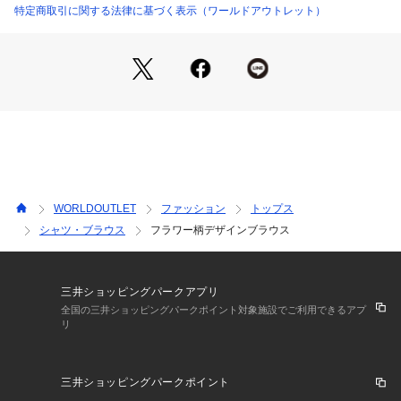
スカートにインしたフェミニンスタイルはもちろん、パンツに
特定商取引に関する法律に基づく表示（ワールドアウトレット）
合わせる時はアウトしてもバランス◎です。
こちらの商品はトール＆エクストララージサイズも展開してお
ります。
WORLDOUTLET
ファッション
トップス
シャツ・ブラウス
フラワー柄デザインブラウス
三井ショッピングパークアプリ
全国の三井ショッピングパークポイント対象施設でご利用できるアプ
リ
三井ショッピングパークポイント