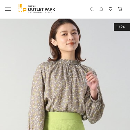
1
/
24