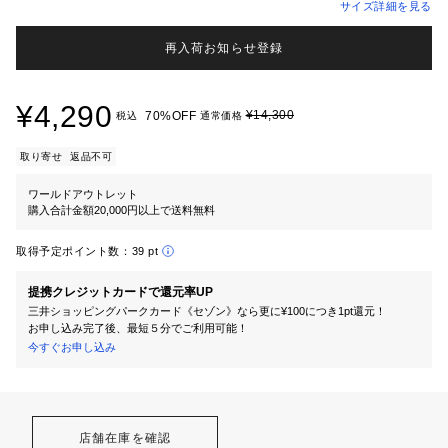
サイズ詳細を見る
再入荷お知らせ登録
¥4,290
¥14,300
70%OFF
税込
通常価格
取り寄せ
返品不可
ワールドアウトレット
購入合計金額20,000円以上で送料無料
取得予定ポイント数：
39 pt
提携クレジットカードで還元率UP
三井ショッピングパークカード《セゾン》なら更に¥100につき1pt還元！
お申し込み完了後、最短５分でご利用可能！
今すぐお申し込み
店舗在庫を確認