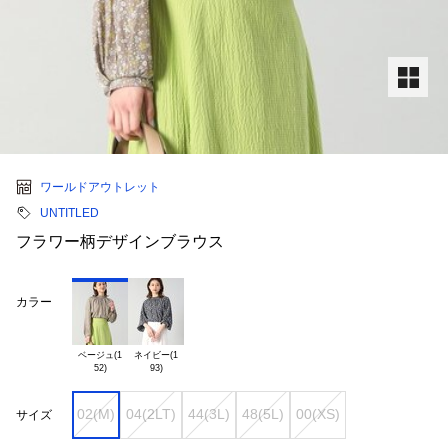
ワールドアウトレット
UNTITLED
フラワー柄デザインブラウス
カラー
ベージュ(1

ネイビー(1

02(M)
04(2LT)
44(3L)
48(5L)
00(XS)
サイズ