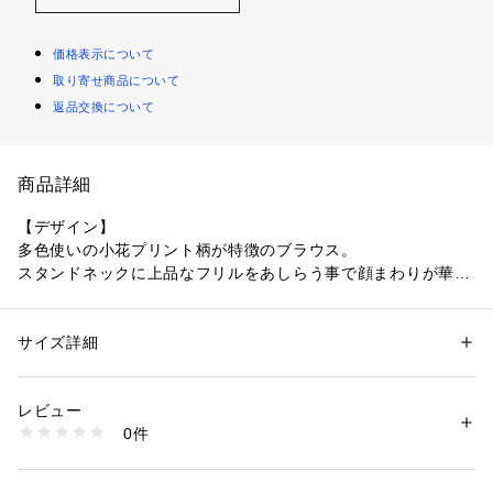
価格表示について
取り寄せ商品について
返品交換について
商品詳細
【デザイン】
多色使いの小花プリント柄が特徴のブラウス。
スタンドネックに上品なフリルをあしらう事で顔まわりが華や
かな印象に。
フロントにあしらったクルミボタンがポイントです。
サイズ詳細
性別：
レディース
【素材感】
カテゴリー：
ファッション
 ＞ 
トップス
 ＞ 
シャツ・ブラウス
素材：ポリエステル100％
色使いの小花プリント。
レビュー
優しいタッチで表現しています。
商品番号：
1096000000797 
（モール）
0件
エレガントな割繊素材を使用しています。
153-81008 （ショップ）
【着こなしポイント】