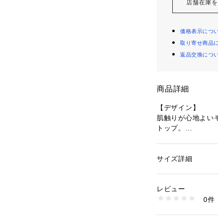
店舗在庫
価格表示につ
取り寄せ商品
返品交換につ
商品詳細
【デザイン】
肌触りが心地よい
トップ。
やや深めなネック
す。
ボディに程良くフ
サイズ詳細
性別：
レディース
としてはもちろん
カテゴリー：
ファッ
素材：コットン48 レ
わせます。
生産国：中国製
レビュー
商品番号：
10960000
0件
【生地感】
127-11706 （ショ
伸縮性が良く、柔