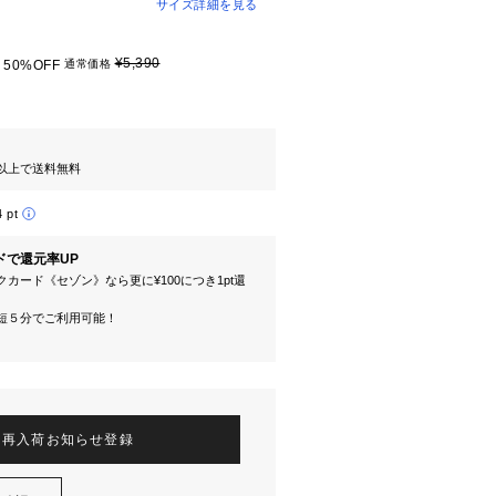
サイズ詳細を見る
¥5,390
50%OFF
通常価格
円以上で送料無料
4 pt
ドで還元率UP
カード《セゾン》なら更に¥100につき1pt還
短５分でご利用可能！
再入荷お知らせ登録