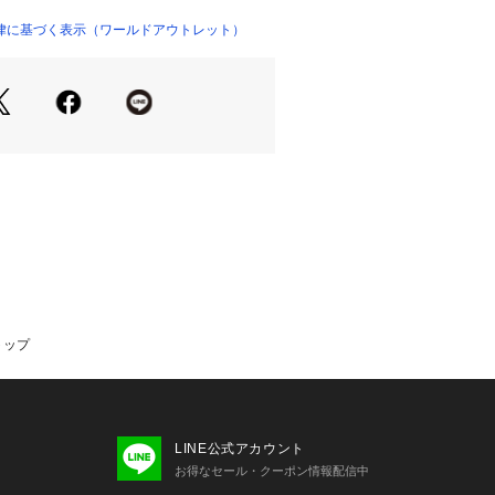
光線中の紫外線(UV)を通しにくくし
律に基づく表示（ワールドアウトレット）
永久的ではありません。
機洗い可能です。
もご用意しております。
27-11606
のお知らせ】
表記が、号数表記となりました。
41⇒12号　42⇒13号　44⇒15号　46⇒17号　48⇒19号  
LL]は、共に[LL]サイズとなりますが、そ
の寸法が異なります。
トップ
LINE公式アカウント
お得なセール・クーポン情報配信中