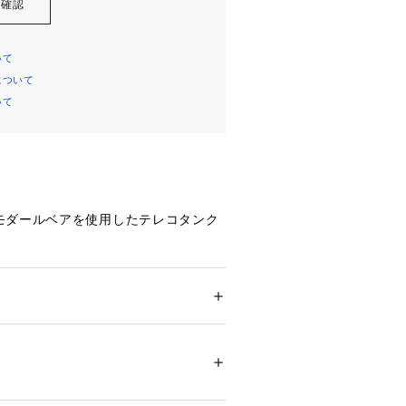
を確認
いて
について
いて
モダールベアを使用したテレコタンク
ラインは女性らしくきれいに見えま
ィットするタンクトップは、インナー
、レイヤードスタイルまで幅広く着ま
ション
 ＞ 
トップス
 ＞ 
キャミソール
ーヨン49 ポリウレタン3％
00831 
（モール）
ップ）
らかな肌触りのコットン（綿）混素材