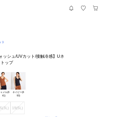
ット
ォッシュ/UVカット/接触冷感】Uネ
クトップ
ャメル(6

ネイビー(6

5(3L)
19(5L)