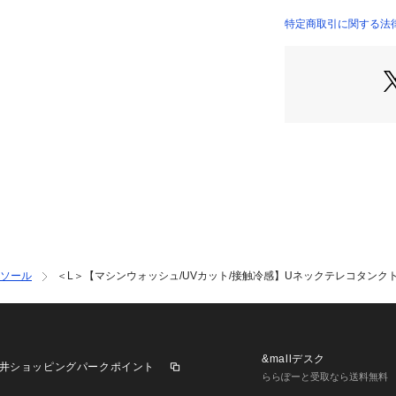
を使用。
※この製品は、太陽
特定商取引に関する法
ます。この効果は
※ご自宅での洗濯
サイズ違いの商品
R:127-11006 S:1
【サイズ表記変更
※ラージサイズの
※12[LL]・13[
れぞれ、３サイズ
ソール
＜L＞【マシンウォッシュ/UVカット/接触冷感】Uネックテレコタンク
&mallデスク
井ショッピングパークポイント
ららぽーと受取なら送料無料