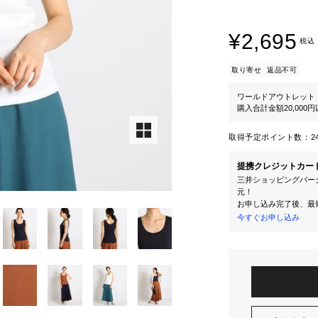
¥2,695
税込
取り寄せ
返品不可
ワールドアウトレット
購入合計金額20,000
取得予定ポイント数：
2
提携クレジットカー
三井ショッピングパーク
元！
お申し込み完了後、最
今すぐお申し込み