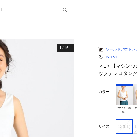
？
1
/
16
ワールドアウトレ
INDIVI
＜L＞【マシンウ
ックテレコタン
カラー
ホワイト(0

キ
13(LL)
1
サイズ