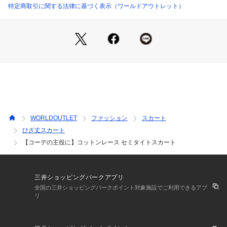
特定商取引に関する法律に基づく表示（ワールドアウトレット）
【着こなしポイント】
ブラウス合わせで、トラッドなキレイめコーディネートはもち
ろんプルオーバーなどリラックス・カジュアルなトップスと合
わせてもこなれ感のあるコーディネートを楽しめます。
＊＊＊＊＊＊＊＊＊＊＊＊＊＊＊＊＊＊＊＊＊＊
【スタッフ着用コメント】
▼身長155cm（XSサイズ着用）
すっきりとしたシルエットで、コーディネートの主役になるア
イテムです。
WORLDOUTLET
ファッション
スカート
背中はゴムになっており楽に着られました。
ひざ丈スカート
ウエスト位置がジャストなので脚をすらりと見せてくれます。
【コーデの主役に】コットンレース セミタイトスカート
▼身長158cm（Sサイズ着用）
タイトすぎないシルエットで、後ろにスリットもあるので歩き
やすかったです。
三井ショッピングパークアプリ
程よくきれいめでクラシカルなフラワーモチーフなので、オン
全国の三井ショッピングパークポイント対象施設でご利用できるアプ
オフどちらでも着られ、お仕事からちょっとしたお出かけまで
リ
幅広いシーンで活躍しそうです。
＊＊＊＊＊＊＊＊＊＊＊＊＊＊＊＊＊＊＊＊＊＊