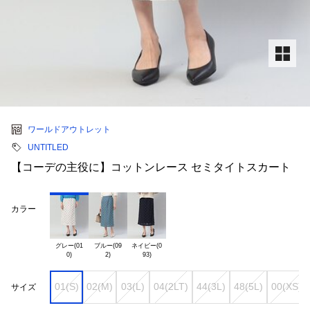
ワールドアウトレット
UNTITLED
【コーデの主役に】コットンレース セミタイトスカート
カラー
グレー(01

ブルー(09

ネイビー(0

01(S)
02(M)
03(L)
04(2LT)
44(3L)
48(5L)
00(XS)
サイズ