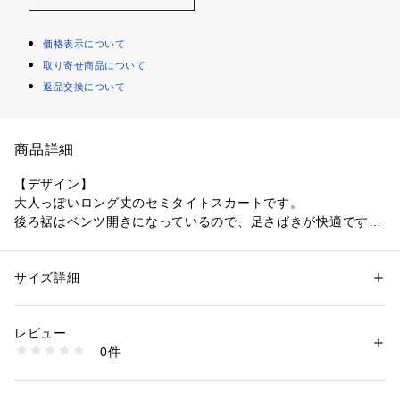
価格表示について
取り寄せ商品について
返品交換について
商品詳細
【デザイン】
大人っぽいロング丈のセミタイトスカートです。
後ろ裾はベンツ開きになっているので、足さばきが快適です。
ウエストベルトは別布を使用しており、しっかりとしたホール
ド感がありますがゴム入りなので着心地も◎です。
※ポケットなし
サイズ詳細
性別：
レディース
カテゴリー：
ファッション
 ＞ 
スカート
 ＞ 
ひざ丈スカート
素材：本体: コットン87 ナイロン13％ ウエスト: ポリエステル100％ 裏
【素材感】
打: ポリエステル100％
レビュー
マットでナチュラルな質感のコットンレース。
0件
クラシカルなタイルモチーフとフラワーモチーフのコンビネー
商品番号：
1096000000839 
（モール）
153-71007 （ショップ）
ション柄になります。
※裏地あり