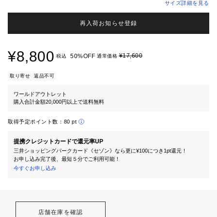
サイズ詳細を見る
再入荷お知らせ登録
¥8,800
¥17,600
50%OFF
税込
通常価格
取り寄せ
返品不可
ワールドアウトレット
購入合計金額20,000円以上で送料無料
取得予定ポイント数：
80 pt
提携クレジットカードで還元率UP
三井ショッピングパークカード《セゾン》なら更に¥100につき1pt還元！
お申し込み完了後、最短５分でご利用可能！
今すぐお申し込み
店舗在庫を確認