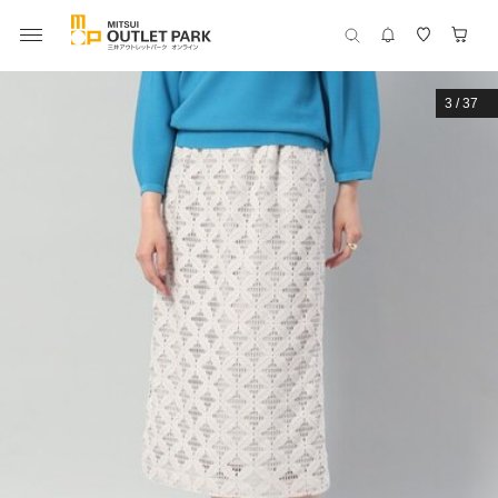
3
/
37