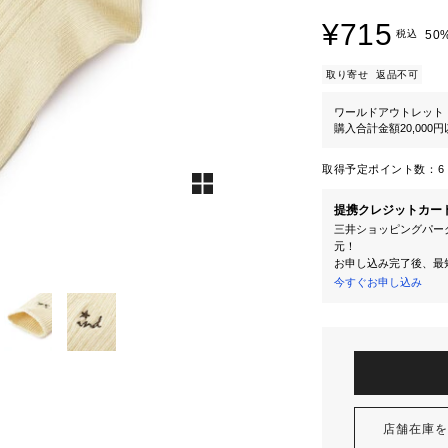
¥715
税込
50
取り寄せ
返品不可
ワールドアウトレット
購入合計金額20,000
取得予定ポイント数：
6 
提携クレジットカー
三井ショッピングパーク
元！
お申し込み完了後、最
今すぐお申し込み
店舗在庫