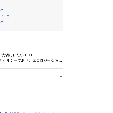
いて
について
いて
大切にしたい“LIFE”
体 ヘルシーであり、エコロジーな感覚
いられる居場所づくりに寄り添うスタ
。
ション
 ＞ 
レッグウエア
 ＞ 
ソックス・靴下
プ） コットン その他
目されているサスティナブル天然素材の
00950 
（モール）
に還る特性を持っています。
ップ）
用したルームソックス。
ックなデザインですが通気性も良く心