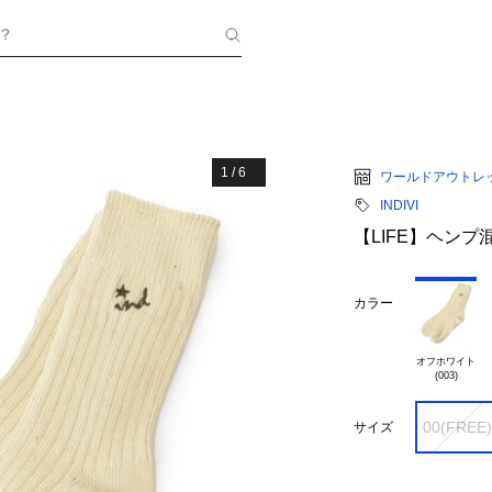
？
1
/
6
ワールドアウトレ
INDIVI
【LIFE】ヘン
カラー
オフホワイト

00(FREE)
サイズ