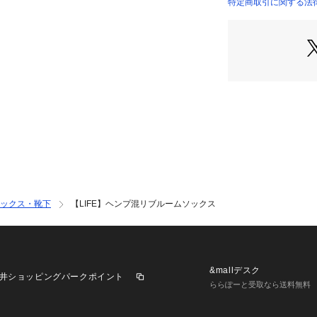
地よく着用できま
特定商取引に関する法
サスティナブルを
ずつでも貢献でき
【Styling Point】
ワンピースやスカ
ントも見えておす
ルームスリッパと
ックス・靴下
【LIFE】ヘンプ混リブルームソックス
&mallデスク
井ショッピングパークポイント
ららぽーと受取なら送料無料