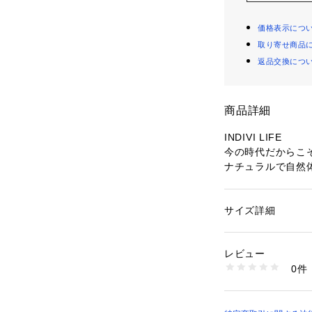
価格表示につ
取り寄せ商品
返品交換につ
商品詳細
INDIVI LIFE
今の時代だからこそ
ナチュラルで自然
自分が自分らしく
イルを提案します
サイズ詳細
性別：
レディース
【Design Point】
カテゴリー：
ファッ
素材：植物繊維（ヘン
HEMPは最近注
生産国：日本製
レビュー
一つです。
商品番号：
10960000
0件
植物繊維であり土
127-01505 （ショ
綿との混紡糸を使
リブ組織のベーシ