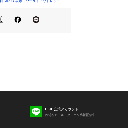
す。
律に基づく表示（ワールドアウトレット）
身近に感じ、身の回りのものから一歩
るようにと展開しました。
ートアイテム合わせなら刺繍のアクセ
すめです。
合わせても◎
LINE公式アカウント
お得なセール・クーポン情報配信中