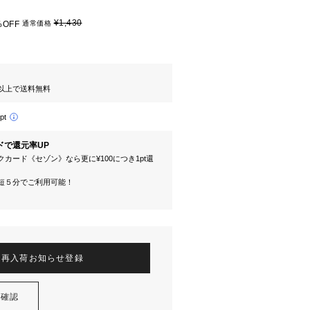
¥1,430
%OFF
通常価格
円以上で送料無料
pt
ドで還元率UP
カード《セゾン》なら更に¥100につき1pt還
短５分でご利用可能！
再入荷お知らせ登録
を確認